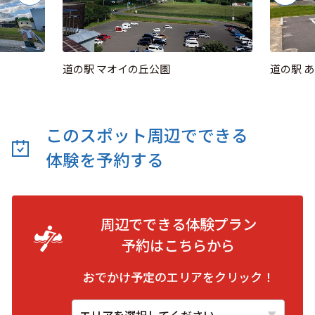
道の駅 マオイの丘公園
道の駅 
このスポット周辺でできる
体験を予約する
周辺でできる体験プラン
予約は
こちらから
おでかけ予定のエリアをクリック！