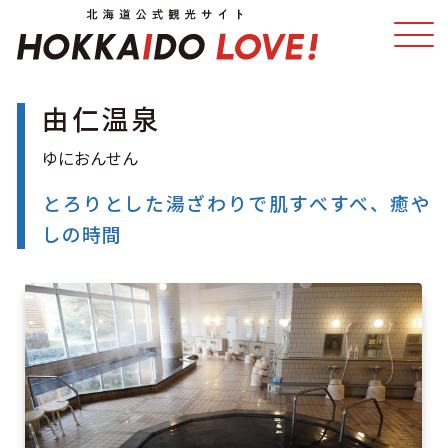
由仁温泉
特集
スポット・体験
温泉
イベント
とろりとした湯ざわりで肌すべすべ、癒や
しの時間
モデルコース
エリアガイド
グルメ
旅の予約
アクセス