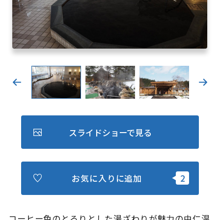
キュンちゃんオンラインショップ
北海道はやわかり
旅のテーマで探す
7つの国立公園
キュンちゃんの部屋
さっぽろ圏e旅ギフト
スライドショーで見る
お気に入りに追加
お気に入り
事業者の皆さまへ
コーヒー色のとろりとした湯ざわりが魅力の由仁温