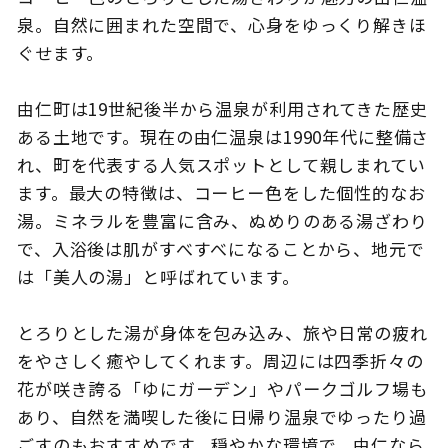
泉。自然に囲まれた空間で、心身をゆっくり解きほ
ぐせます。
このサイトについて
観光資料
由仁町は19世紀後半から温泉が利用されてきた歴史
ある土地です。現在の由仁温泉は1990年代に整備さ
動画ライブラリー
フォトライブラリー
れ、町を代表する人気スポットとして親しまれてい
ます。最大の特徴は、コーヒー色をした個性的なお
お問い合わせ
湯。ミネラルを豊富に含み、ぬめりのある湯ざわり
で、入浴後は肌がすべすべになることから、地元で
は「美人の湯」と呼ばれています。
Languages
とろりとした湯が身体を包み込み、旅や日常の疲れ
をやさしく癒やしてくれます。周辺には四季折々の
花が咲き誇る「ゆにガーデン」やパークゴルフ場も
あり、自然を満喫した後に日帰り温泉でゆったり過
ごすのもおすすめです。穏やかな環境で、由仁なら