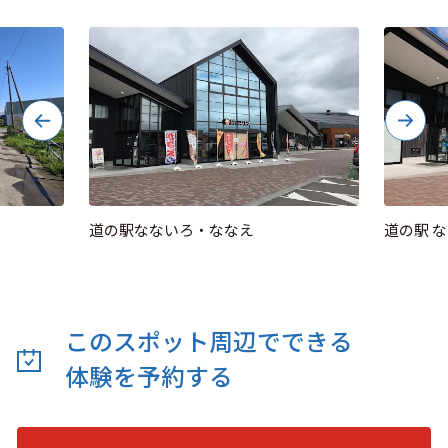
道の駅なないろ・ななえ
道の駅 
このスポット周辺でできる
体験を予約する