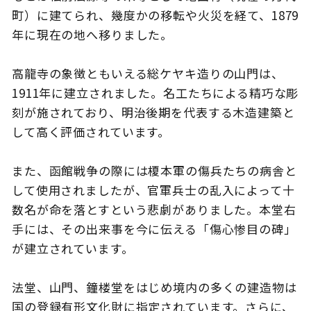
町）に建てられ、幾度かの移転や火災を経て、1879
年に現在の地へ移りました。
このサイトについて
観光資料
高龍寺の象徴ともいえる総ケヤキ造りの山門は、
1911年に建立されました。名工たちによる精巧な彫
動画ライブラリー
フォトライブラリー
刻が施されており、明治後期を代表する木造建築と
して高く評価されています。
お問い合わせ
また、函館戦争の際には榎本軍の傷兵たちの病舎と
して使用されましたが、官軍兵士の乱入によって十
Languages
数名が命を落とすという悲劇がありました。本堂右
手には、その出来事を今に伝える「傷心惨目の碑」
が建立されています。
法堂、山門、鐘楼堂をはじめ境内の多くの建造物は
国の登録有形文化財に指定されています。さらに、