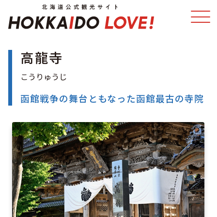
高龍寺
特集
スポット・体験
温泉
イベント
函館戦争の舞台ともなった函館最古の寺院
モデルコース
エリアガイド
グルメ
旅の予約
アクセス