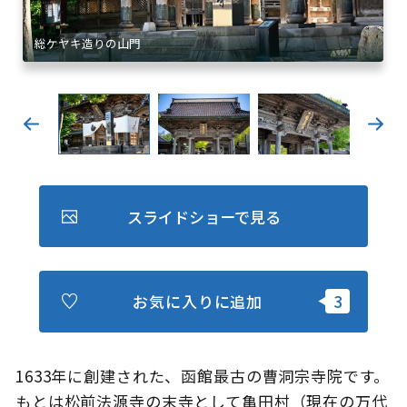
キュンちゃんオンラインショップ
北海道はやわかり
旅のテーマで探す
7つの国立公園
キュンちゃんの部屋
スライドショーで見る
さっぽろ圏e旅ギフト
お気に入りに追加
お気に入り
事業者の皆さまへ
1633年に創建された、函館最古の曹洞宗寺院です。
もとは松前法源寺の末寺として亀田村（現在の万代