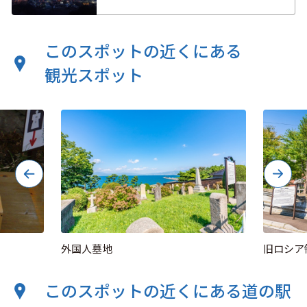
このスポットの近くにある
観光スポット
外国人墓地
旧ロシア
このスポットの近くにある道の駅