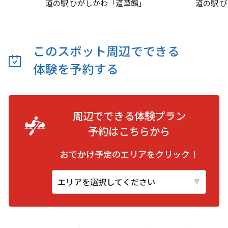
道の駅 ひがしかわ「道草館」
道の駅 
このスポット周辺でできる
体験を予約する
周辺でできる体験プラン
予約は
こちらから
おでかけ予定のエリアをクリック！