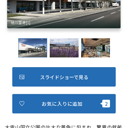
キュンちゃんオンラインショップ
北海道はやわかり
旅のテーマで探す
7つの国立公園
キュンちゃんの部屋
さっぽろ圏e旅ギフト
スライドショーで見る
お気に入りに追加
お気に入り
事業者の皆さまへ
大雪山国立公園の壮大な景色に包まれ、驚異の就航