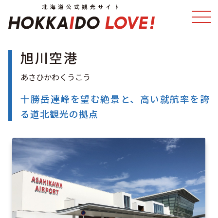
旭川空港
特集
スポット・体験
温泉
イベント
十勝岳連峰を望む絶景と、高い就航率を誇
る道北観光の拠点
モデルコース
エリアガイド
グルメ
旅の予約
アクセス