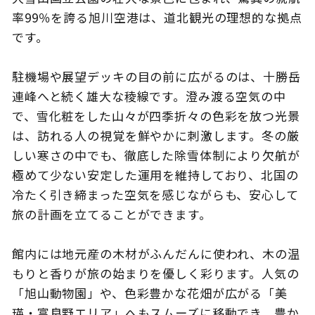
率99％を誇る旭川空港は、道北観光の理想的な拠点
です。
このサイトについて
観光資料
駐機場や展望デッキの目の前に広がるのは、十勝岳
連峰へと続く雄大な稜線です。澄み渡る空気の中
動画ライブラリー
フォトライブラリー
で、雪化粧をした山々が四季折々の色彩を放つ光景
は、訪れる人の視覚を鮮やかに刺激します。冬の厳
お問い合わせ
しい寒さの中でも、徹底した除雪体制により欠航が
極めて少ない安定した運用を維持しており、北国の
冷たく引き締まった空気を感じながらも、安心して
Languages
旅の計画を立てることができます。
館内には地元産の木材がふんだんに使われ、木の温
もりと香りが旅の始まりを優しく彩ります。人気の
「旭山動物園」や、色彩豊かな花畑が広がる「美
瑛・富良野エリア」へもスムーズに移動でき、豊か