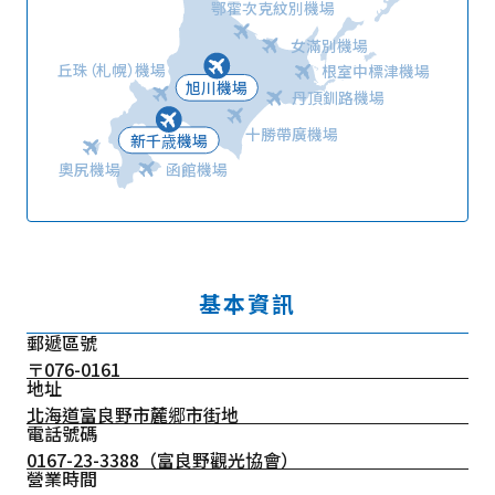
鄂霍次克紋別機場
女滿別機場
丘珠（札幌）機場
根室中標津機場
旭川機場
丹頂釧路機場
十勝帶廣機場
新千歳機場
奧尻機場
函館機場
基本資訊
郵遞區號
〒076-0161
地址
北海道富良野市麓郷市街地
電話號碼
0167-23-3388
（富良野觀光協會）
營業時間