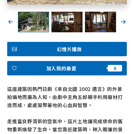
我的最愛
Face
Insta
YouT
Insta
Face
book
gram
ube
gram
book
幻燈片播放
照片集
影片
觀光手冊
加入我的最愛
使用條款
隱私權政策摘要
Cookie 政策
關於我們
連結
這座建築因熱門日劇《來自北國 2002 遺言》的外景
拍攝地而廣為人知。由劇中主角五郎親手利用廢材打
造而成，處處凝聚著他的心血與智慧。
語言
走進富良野清新的空氣中，這片土地讓完成使命的舊
物重新煥發了生命。當您靠近建築時，映入眼簾的景