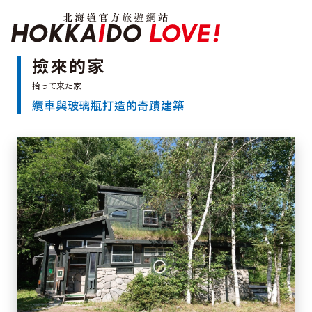
北海道官方旅遊網站 H
撿來的家
纜車與玻璃瓶打造的奇蹟建築
特輯
觀光景點
溫泉
祭典活動
推薦行程
區域指南
美食
預約
交通指南
北海道簡介
依旅遊主題搜尋
下雨也能盡興
七個國立公園
邂逅絕景
基礎知識