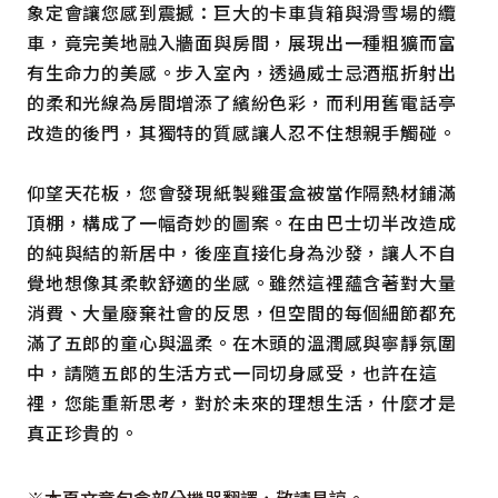
象定會讓您感到震撼：巨大的卡車貨箱與滑雪場的纜
車，竟完美地融入牆面與房間，展現出一種粗獷而富
有生命力的美感。步入室內，透過威士忌酒瓶折射出
的柔和光線為房間增添了繽紛色彩，而利用舊電話亭
改造的後門，其獨特的質感讓人忍不住想親手觸碰。
仰望天花板，您會發現紙製雞蛋盒被當作隔熱材鋪滿
頂棚，構成了一幅奇妙的圖案。在由巴士切半改造成
的純與結的新居中，後座直接化身為沙發，讓人不自
覺地想像其柔軟舒適的坐感。雖然這裡蘊含著對大量
消費、大量廢棄社會的反思，但空間的每個細節都充
滿了五郎的童心與溫柔。在木頭的溫潤感與寧靜氛圍
中，請隨五郎的生活方式一同切身感受，也許在這
裡，您能重新思考，對於未來的理想生活，什麼才是
真正珍貴的。
※本頁文章包含部分機器翻譯，敬請見諒。