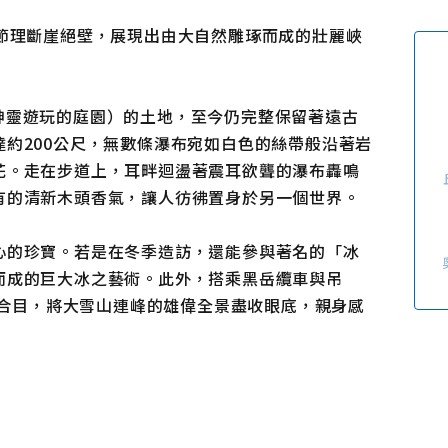
使用條款
隱私權政策摘要
節理斷崖絕壁，展現出由大自然雕琢而成的壯麗峽
Cookie 政策
關於我們
連結
」（神靈遊玩的庭園）的土地，至今仍完整保留著遠古
約200公尺，無數條瀑布宛如白色的絲帶般沿著岩
花。走在步道上，耳畔迴盪著震耳欲聾的瀑布轟鳴
有的清新木頭香氣，讓人彷彿置身於另一個世界。
心的珍寶。若是在冬季造訪，還能參與著名的「冰
而成的巨大冰之藝術。此外，搭乘黑岳纜車與吊
岳7合目，將大雪山連峰的雄偉全景盡收眼底，親身感