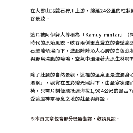
在大雪山北麓石狩川上游，綿延24公里的柱狀
谷景致。
這片被阿伊努人尊稱為「Kamuy-mintar
時代的原始風貌。峽谷兩側垂直聳立的岩壁高達
石縫隙傾瀉而下，激起陣陣沁人心脾的白色浪
與野鳥清脆的啼鳴，空氣中瀰漫著大原生林特
除了壯麗的自然景觀，這裡的溫泉更是滋潤身
瀑祭」，觀賞在五彩燈光照射下，由嚴寒凍結
椅，只需片刻便能抵達海拔1,984公尺的黑
受這座神靈棲息之地的莊嚴與靜謐。
※本頁文章包含部分機器翻譯，敬請見諒。