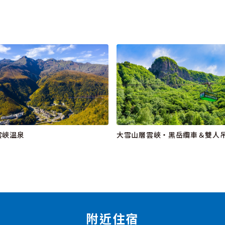
雲峽溫泉
大雪山層雲峽・黑岳纜車＆雙人
附近住宿