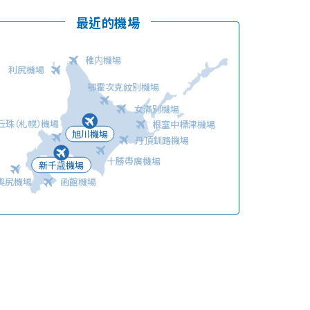
最近的機場
稚内機場
利尻機場
鄂霍次克紋別機場
女滿別機場
語言
丘珠（札幌）機場
根室中標津機場
旭川機場
丹頂釧路機場
十勝帶廣機場
新千歳機場
奧尻機場
函館機場