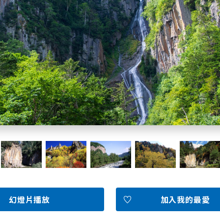
北海道簡介
依旅遊主題搜尋
下雨也能盡興
七個國立公園
邂逅絕景
基礎知識
Faceb
I
ook
r
幻燈片播放
加入我的最愛
照片集
影片
觀光手冊