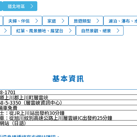
道北地區
夫婦、伴侶
家庭
旅遊類型
湖泊、瀑布、
紅葉、風景勝地、展望台
自然景觀、絕景
基本資訊
8-1701
道上川郡上川町層雲峡
658-5-3350（層雲峽資訊中心）
0輛車免費
士：從JR上川站出發約30分鐘
車：從旭川紋別高速公路上川層雲峽IC出發約25分鐘
網站（日語）