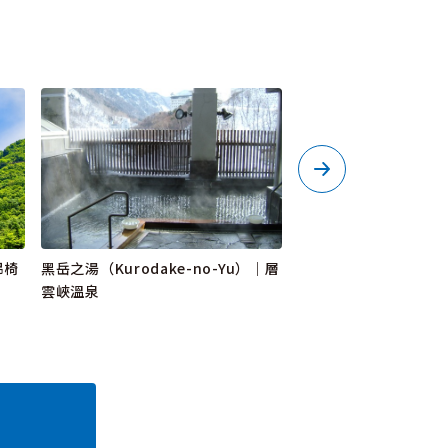
吊椅
黑岳之湯（Kurodake-no-Yu）｜層
層雲峽遊客中心
雲峽溫泉