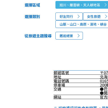
選擇區域
旭川、層雲峽、天人峽地區
選擇類別
好友同行
女性旅遊
山脈、山口、高原、濕地、峽谷
從旅遊主題搜尋
邂逅絕景
郵遞區號
〒07
地址
北海
電話號碼
01
停車場
20
交通
●巴
●開
網站
官方