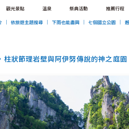
OVE!
觀光景點
溫泉
祭典活動
推薦行程
HOKKAIDO LOVE!
介
依旅遊主題搜尋
下雨也能盡興
七個國立公園
，柱狀節理岩壁與阿伊努傳說的神之庭園
特輯
觀光景點
溫泉
祭典活動
推薦行程
區域指南
美食
預約
交通指南