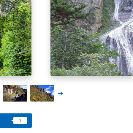
我的最愛
nstag
YouTu
Instag
Faceb
am
be
ram
ook