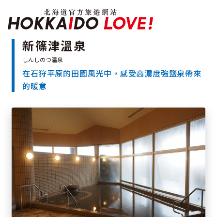
北海道官方旅遊網站 H
新篠津溫泉
在石狩平原的田園風光中，感受高濃度強鹽泉帶來
特輯
的暖意
觀光景點
溫泉
祭典活動
推薦行程
區域指南
美食
預約
交通指南
北海道簡介
依旅遊主題搜尋
下雨也能盡興
七個國立公園
邂逅絕景
基礎知識