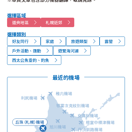
選擇區域
道央地區
札幌近郊
選擇類別
好友同行
家庭
旅遊類型
露營
戶外活動、運動
遊覽海河湖
西太公魚垂釣、釣魚
最近的機場
稚内機場
利尻機場
鄂霍次克紋別機場
女滿別機場
丘珠（札幌）機場
根室中標津機場
旭川機場
丹頂釧路機場