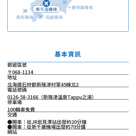
十勝帶廣機場
新千歳機場
奧尻機場
函館機場
基本資訊
郵遞區號
〒068-1134
地址
北海道石狩郡新篠津村第45線北2
電話號碼
0126-58-3166
（新篠津溫泉Tappu之湯）
停車場
100輛車免費
交通
●開車：從JR岩見澤站出發約20分鐘
●開車：從新千歲機場出發約70分鐘
網站