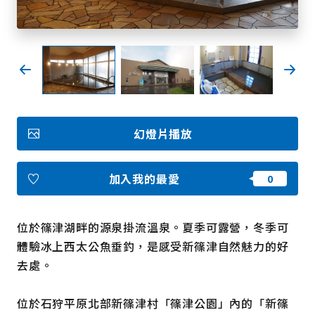
我的最愛
Face
Insta
YouT
Insta
Face
book
gram
ube
gram
book
照片集
幻燈片播放
影片
觀光手冊
使用條款
隱私權政策摘要
加入我的最愛
Cookie 政策
關於我們
連結
位於篠津湖畔的源泉掛流溫泉。夏季可露營，冬季可
體驗冰上西太公魚垂釣，是感受新篠津自然魅力的好
語言
去處。
位於石狩平原北部新篠津村「篠津公園」內的「新篠