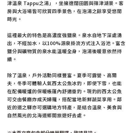
津溫泉 Tappu之湯」，坐擁遼闊田園與篠津湖景。客
房與大浴場皆可欣賞四季景色，在泡湯之餘享受悠閒
時光。
這裡最大的特色是高濃度強鹽泉。泉水自地下深處湧
出，不經加水，以100%源泉掛流方式注入浴池。富含
鹽分與礦物質的泉水能溫暖全身，泡湯後暖意依然持
續。
除了溫泉，戶外活動同樣豐富。夏季可露營、高爾
夫，冬季可體驗人氣西太公魚冰釣，即使下雪，也能
在配備暖爐的保暖帳篷內舒適垂釣。現釣的西太公魚
可交由餐廳炸成天婦羅，搭配當地新鮮蔬菜享用。鄰
近的道之驛亦可選購地方特產，是結合溫泉、美食與
自然風光的北海道鄉間旅遊好去處。
※本頁文章包含部分機器翻譯，敬請見諒。