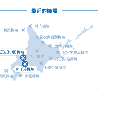
最近的機場
稚内機場
利尻機場
鄂霍次克紋別機場
女滿別機場
語言
丘珠（札幌）機場
根室中標津機場
旭川機場
丹頂釧路機場
十勝帶廣機場
新千歳機場
奧尻機場
函館機場