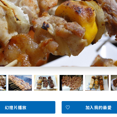
北海道簡介
依旅遊主題搜尋
下雨也能盡興
七個國立公園
邂逅絕景
基礎知識
Faceb
I
ook
r
照片集
幻燈片播放
加入我的最愛
影片
觀光手冊