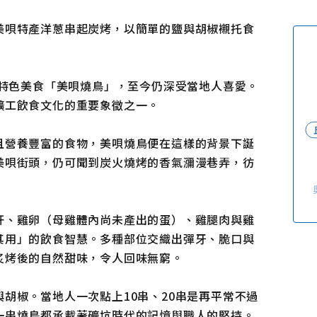
使用條款
隱私權政策摘要
美唄特產洋蔥串起炭烤，以簡單的鹽與胡椒襯托食
Cookie 政策
關於我們
連結
的特色美食「美唄燒鳥」，至今仍深受當地人喜愛。
礦工飲食文化的重要象徵之一。
且營養豐富的食物，美唄燒鳥便在這樣的背景下誕
美唄街頭，仍可聞到炭火燒烤的香氣瀰漫巷弄，彷
肝、雞卵（母雞體內尚未產出的蛋）、雞腿肉與雞
其用」的飲食智慧。多種部位交織出彈牙、脆口與
炙烤後的自然甜味，令人回味無窮。
胡椒。當地人一次點上10串、20串是再平常不過
一串燒鳥都承載著礦坑時代的記憶與職人的堅持。