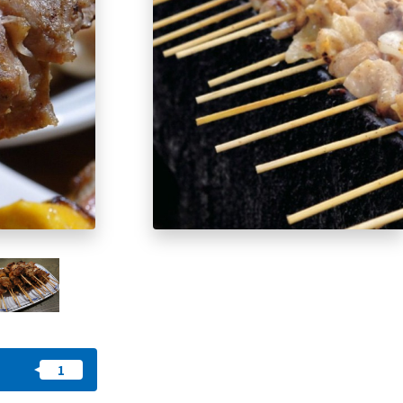
我的最愛
nstag
YouTu
Instag
Faceb
am
be
ram
ook