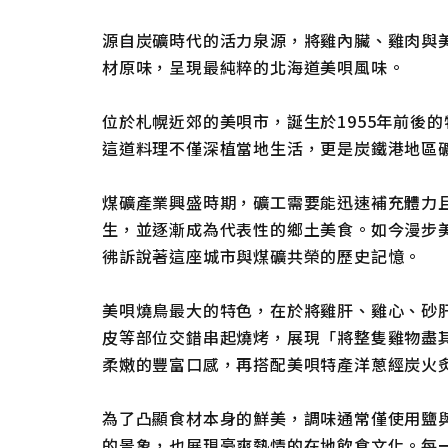
源自炭礦時代的活力泉源，將雞內臟、雞肉與
材原味，呈現最純粹的北海道美唄風味。
位於札幌近郊的美唄市，誕生於1955年前後
這道料理不僅深植當地生活，更是炭鐵港地區
煤礦產業興盛時期，礦工需要能迅速補充體力
生，並逐漸成為代表性的鄉土美食。如今漫步
彿訴說著這座城市與煤礦共榮的歷史記憶。
美唄燒鳥最大的特色，在於將雞肝、雞心、砂
皮等部位交錯串起燒烤，展現「將整隻雞物盡
柔嫩的豐富口感，再搭配美唄特產洋蔥經炭火
為了凸顯食材本身的鮮美，調味通常僅使用鹽與
的景象，也展現豪爽熱情的在地飲食文化。每