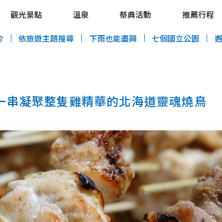
OVE!
觀光景點
溫泉
祭典活動
推薦行程
HOKKAIDO LOVE!
介
依旅遊主題搜尋
下雨也能盡興
七個國立公園
）
一串凝聚整隻雞精華的北海道靈魂燒鳥
特輯
觀光景點
溫泉
祭典活動
推薦行程
區域指南
美食
預約
交通指南