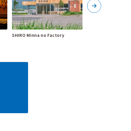
SHIRO Minna no Factory
寶水酒莊