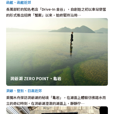
函館、函館近郊
長萬部町的知名老店「Drive-In 金谷」，自創始之初以車站便當
的形式推出招牌「蟹飯」以來，始終堅持沿用…
洞爺湖 ZERO POINT・龜岩
洞爺、登別、日高近郊
乘獨木舟探訪洞爺湖的秘境「龜岩」，在湖面上體驗彷彿踏水而
立的奇幻時刻。在洞爺湖澄澈的湖面上，靜靜佇…