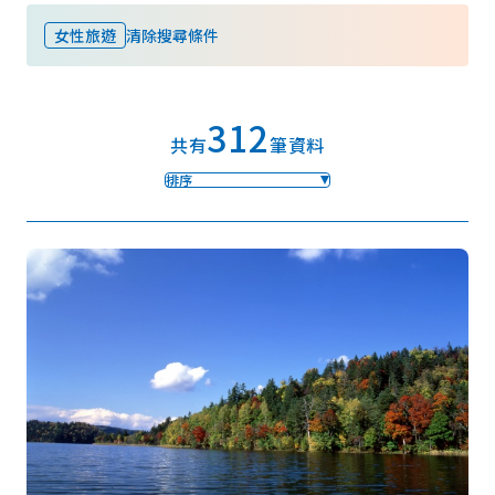
女性旅遊
清除搜尋條件
我的最愛
312
Face
Insta
YouT
Insta
Face
共有
筆資料
book
gram
ube
gram
book
排序
照片集
影片
觀光手冊
使用條款
隱私權政策摘要
Cookie 政策
關於我們
連結
語言