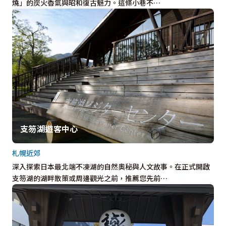
燒」的炭火香氣與昭和復古魅力。這條小巷不…
支笏湖遊客中心
札幌近郊
深入探索日本最北端不凍湖的自然奧秘與人文故事。在正式開啟
支笏湖的湖畔散策或周邊觀光之前，推薦您先前…