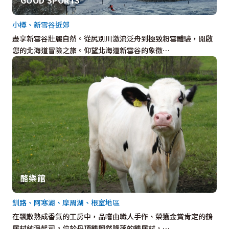
小樽、新雪谷近郊
盡享新雪谷壯麗自然。從尻別川激流泛舟到極致粉雪體驗，開啟
您的北海道冒險之旅。仰望北海道新雪谷的象徵…
酪樂館
釧路、阿寒湖、摩周湖、根室地區
在飄散熟成香氣的工房中，品嚐由職人手作、榮獲金賞肯定的鶴
居村純淨起司。位於丹頂鶴翩然降落的鶴居村，…