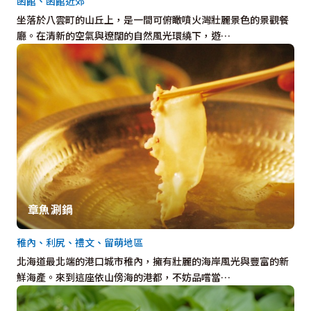
函館、函館近郊
坐落於八雲町的山丘上，是一間可俯瞰噴火灣壯麗景色的景觀餐
廳。在清新的空氣與遼闊的自然風光環繞下，遊…
章魚涮鍋
稚內、利尻、禮文、留萌地區
北海道最北端的港口城市稚內，擁有壯麗的海岸風光與豐富的新
鮮海產。來到這座依山傍海的港都，不妨品嚐當…