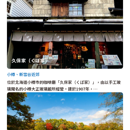
久保家（くぼ家）
小樽、新雪谷近郊
位於北海道小樽市的咖啡廳「久保家（くぼ家）」，由以手工玻
璃聞名的小樽大正玻璃館所經營。建於1907年，…