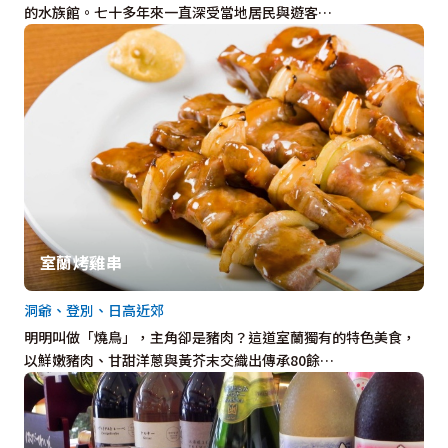
的水族館。七十多年來一直深受當地居民與遊客…
室蘭烤雞串
洞爺、登別、日高近郊
明明叫做「燒鳥」，主角卻是豬肉？這道室蘭獨有的特色美食，
以鮮嫩豬肉、甘甜洋蔥與黃芥末交織出傳承80餘…