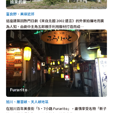
撿來的家
富良野、美瑛近郊
這座建築因熱門日劇《來自北國 2002 遺言》的外景拍攝地而廣
為人知。由劇中主角五郎親手利用廢材打造而成…
Furarito
旭川、層雲峽、天人峽地區
在旭川百年美食街「5・7小路 Furarito」，盡情享受名物「新子