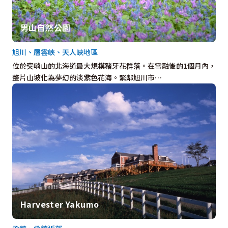
男山自然公園
旭川、層雲峽、天人峽地區
位於突哨山的北海道最大規模豬牙花群落。在雪融後的1個月內，
整片山坡化為夢幻的淡紫色花海。緊鄰旭川市…
Harvester Yakumo