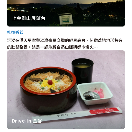
上金剛山展望台
札幌近郊
沉浸在滿天星空與璀璨夜景交織的絕景高台，俯瞰盆地地形特有
的壯闊全景。這是一處能將自然山脈與都市燈火…
Drive-In 金谷