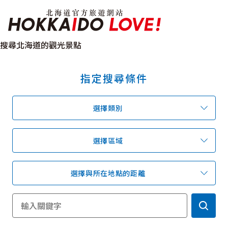
北海道官方旅遊網站 H
搜尋北海道的觀光景點
指定搜尋條件
特輯
觀光景點
溫泉
祭典活動
選擇類別
推薦行程
區域指南
美食
預約
交通指南
選擇區域
選擇與所在地點的距離
北海道簡介
依旅遊主題搜尋
下雨也能盡興
七個國立公園
邂逅絕景
基礎知識