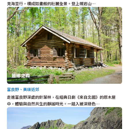
克海並行，構成如畫般的壯麗全景。登上幌岩山…
麓鄉之森
富良野、美瑛近郊
走進富良野深處的針葉林，在經典日劇《來自北國》的原木屋
中，體驗與自然共生的靜謐時光。一踏入被深綠色…