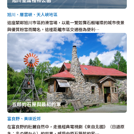
旭川、層雲峽、天人峽地區
這座緊鄰旭川市區的滑雪場，以能一覽如寶石般璀璨的城市夜景
與優質粉雪而聞名。這裡距離市區交通極為便利…
五郎的石屋與最初的家
富良野、美瑛近郊
在富良野的壯麗自然中，走進經典電視劇《來自北國》（日語原
名：北の國から）的世界，感受由原石築起的家…