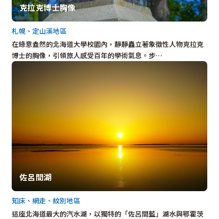
克拉克博士胸像
札幌、定山溪地區
在綠意盎然的北海道大學校園內，靜靜矗立著象徵性人物克拉克
博士的胸像，引領旅人感受百年的學術氣息。步…
佐呂間湖
知床、網走、紋別地區
這座北海道最大的汽水湖，以獨特的「佐呂間藍」湖水與鄂霍茨