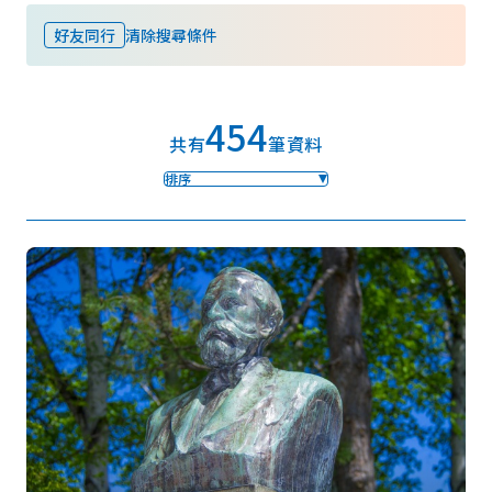
好友同行
清除搜尋條件
我的最愛
454
Face
Insta
YouT
Insta
Face
共有
筆資料
book
gram
ube
gram
book
排序
照片集
影片
觀光手冊
使用條款
隱私權政策摘要
Cookie 政策
關於我們
連結
語言