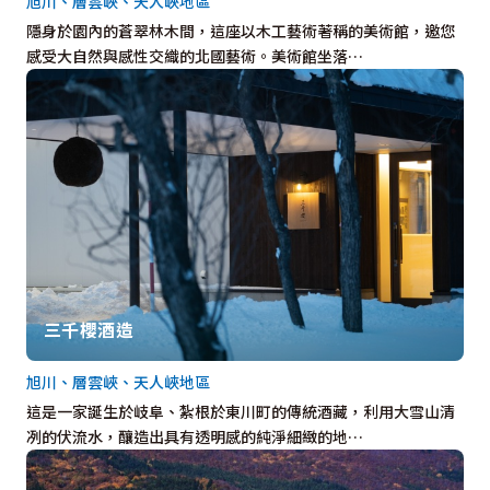
旭川、層雲峽、天人峽地區
隱身於園內的蒼翠林木間，這座以木工藝術著稱的美術館，邀您
感受大自然與感性交織的北國藝術。美術館坐落…
三千櫻酒造
旭川、層雲峽、天人峽地區
這是一家誕生於岐阜、紮根於東川町的傳統酒藏，利用大雪山清
冽的伏流水，釀造出具有透明感的純淨細緻的地…