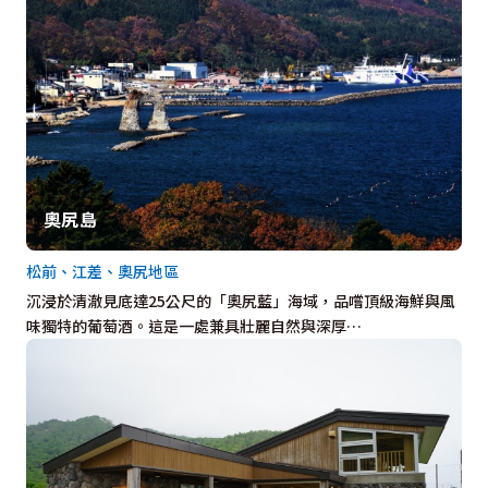
奧尻島
松前、江差、奧尻地區
沉浸於清澈見底達25公尺的「奧尻藍」海域，品嚐頂級海鮮與風
味獨特的葡萄酒。這是一處兼具壯麗自然與深厚…