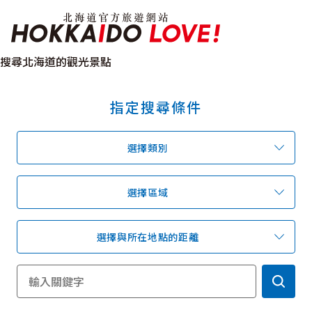
北海道官方旅遊網站 H
搜尋北海道的觀光景點
指定搜尋條件
特輯
觀光景點
溫泉
祭典活動
選擇類別
推薦行程
區域指南
美食
預約
交通指南
選擇區域
選擇與所在地點的距離
北海道簡介
依旅遊主題搜尋
下雨也能盡興
七個國立公園
邂逅絕景
基礎知識