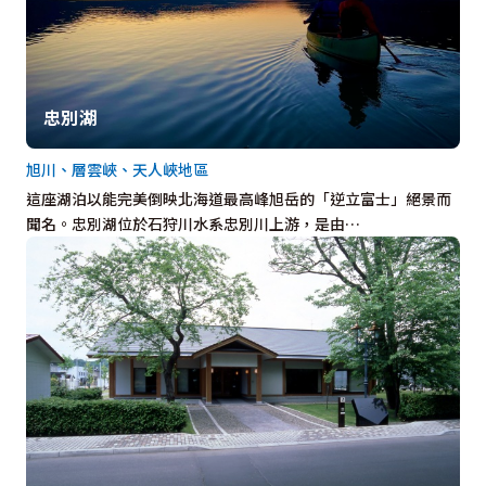
忠別湖
旭川、層雲峽、天人峽地區
這座湖泊以能完美倒映北海道最高峰旭岳的「逆立富士」絕景而
聞名。忠別湖位於石狩川水系忠別川上游，是由…