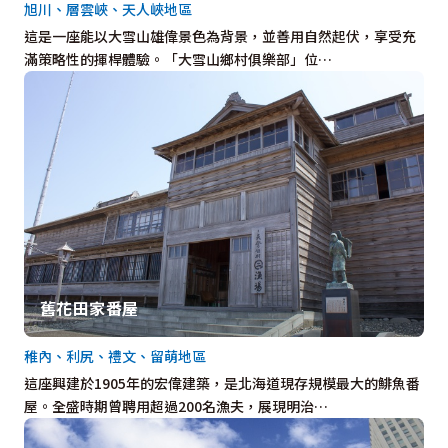
旭川、層雲峽、天人峽地區
這是一座能以大雪山雄偉景色為背景，並善用自然起伏，享受充
滿策略性的揮桿體驗。「大雪山鄉村俱樂部」位…
舊花田家番屋
稚內、利尻、禮文、留萌地區
這座興建於1905年的宏偉建築，是北海道現存規模最大的鯡魚番
屋。全盛時期曾聘用超過200名漁夫，展現明治…