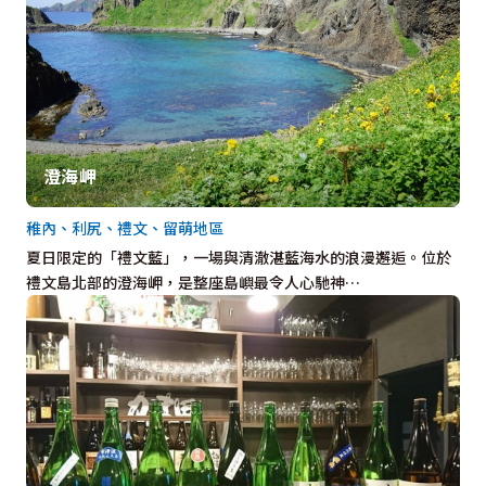
澄海岬
稚內、利尻、禮文、留萌地區
夏日限定的「禮文藍」，一場與清澈湛藍海水的浪漫邂逅。位於
禮文島北部的澄海岬，是整座島嶼最令人心馳神…