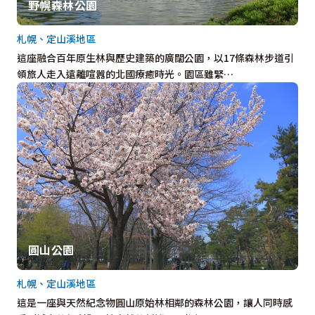
野幌森林公園
札幌、定山溪地區
這座融合百年原生林與歷史建築的廣闊公園，以17條森林步道引
領旅人走入遠離喧囂的北國療癒時光。園區雖緊…
圓山公園
札幌、定山溪地區
這是一座與天然紀念物圓山原始林相鄰的森林公園，讓人同時感