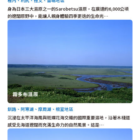
稚內、利尻、禮文、留萌地區
身為日本三大濕原之一的Sarobetsu濕原，在廣達約6,000公頃
的遼闊原野中，能讓人親身體驗四季更迭的生命光…
霧多布濕原
釧路、阿寒湖、摩周湖、根室地區
沉浸在太平洋海風與斑斕花海交織的國際重要濕地，沿著木棧道
感受北海道遼闊而充滿生命力的自然風景。這是…