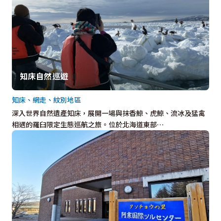
知床自然巡遊
知床、網走、紋別地區
深入世界自然遺產知床，展開一場與抹香鯨、虎鯨、流冰及猛禽
相遇的羅臼限定生態巡航之旅。位於北海道東部…