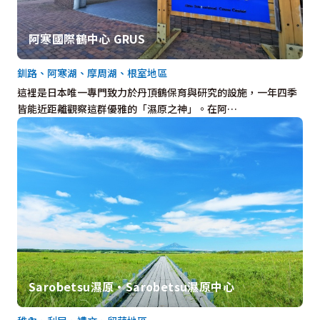
阿寒國際鶴中心 GRUS
釧路、阿寒湖、摩周湖、根室地區
這裡是日本唯一專門致力於丹頂鶴保育與研究的設施，一年四季
皆能近距離觀察這群優雅的「濕原之神」。在阿…
Sarobetsu濕原・Sarobetsu濕原中心