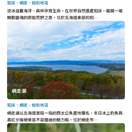
知床、網走、紋別地區
流冰滋養海洋、森林孕育生命。在世界自然遺產知床，展開一場
觸動靈魂的原始荒野之旅。位於北海道東部的知…
網走湖
知床、網走、紋別地區
網走湖以北海道首屈一指的西太公魚產地聞名，冬日冰上釣魚與
真紅夕陽絕景是不容錯過的魅力點。位於網走市…