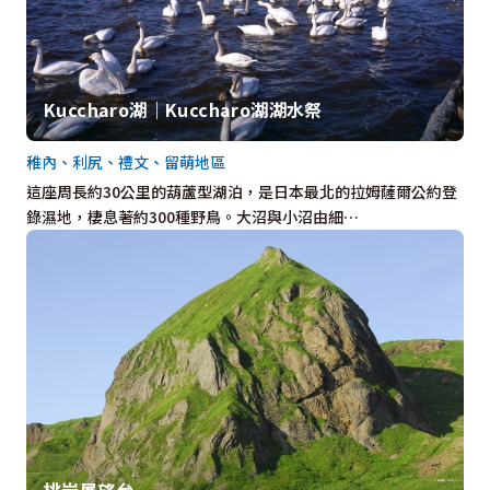
Kuccharo湖｜Kuccharo湖湖水祭
稚內、利尻、禮文、留萌地區
這座周長約30公里的葫蘆型湖泊，是日本最北的拉姆薩爾公約登
錄濕地，棲息著約300種野鳥。大沼與小沼由細…
桃岩展望台