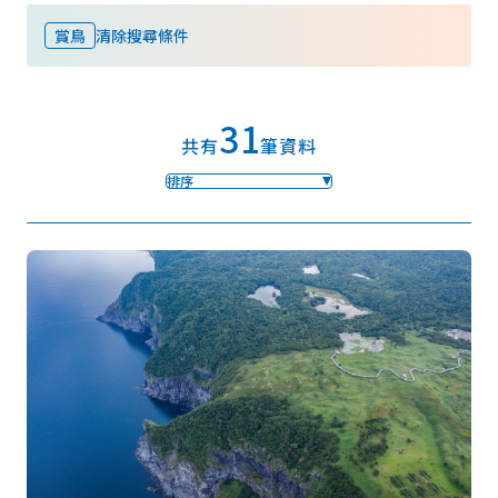
賞鳥
清除搜尋條件
我的最愛
31
Face
Insta
YouT
Insta
Face
共有
筆資料
book
gram
ube
gram
book
排序
照片集
影片
觀光手冊
使用條款
隱私權政策摘要
Cookie 政策
關於我們
連結
語言