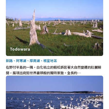
Todowara
釧路、阿寒湖、摩周湖、根室地區
在野付半島的一隅，白化枯立的椴松訴說著大自然變遷的壯麗瞬
間，展現出宛如世界盡頭般的獨特景致。全長約…