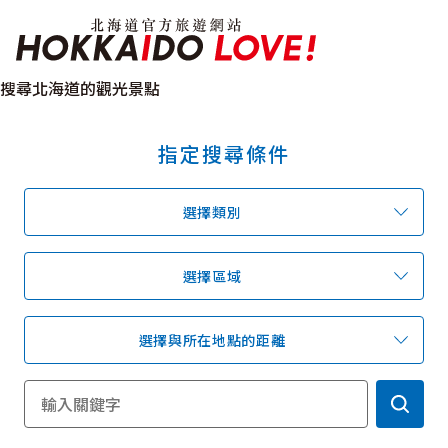
北海道官方旅遊網站 H
搜尋北海道的觀光景點
指定搜尋條件
特輯
觀光景點
溫泉
祭典活動
選擇類別
推薦行程
區域指南
美食
預約
交通指南
選擇區域
選擇與所在地點的距離
北海道簡介
依旅遊主題搜尋
下雨也能盡興
七個國立公園
邂逅絕景
基礎知識