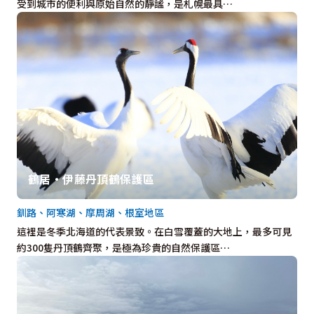
受到城市的便利與原始自然的靜謐，是札幌最具…
鶴居・伊藤丹頂鶴保護區
釧路、阿寒湖、摩周湖、根室地區
這裡是冬季北海道的代表景致。在白雪覆蓋的大地上，最多可見
約300隻丹頂鶴齊聚，是極為珍貴的自然保護區…