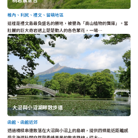
稚內、利尻、禮文、留萌地區
這裡是禮文島最負盛名的勝地，被譽為「高山植物的寶庫」。當
壯麗的巨大奇岩遇上楚楚動人的各色繁花，一場…
大沼與小沼湖畔散步道
函館、函館近郊
透過橋樑串連散落在大沼與小沼上的島嶼，提供四條能近距離感
受北海道壯闊自然與秀峰美景的散步路線。從大…