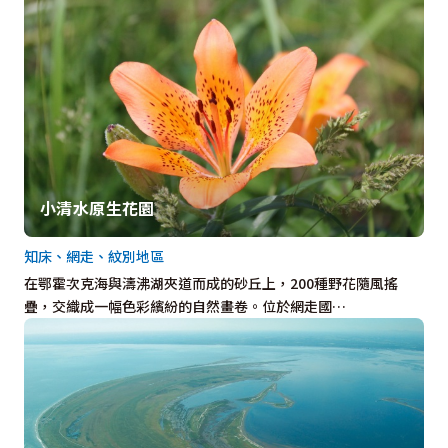
小清水原生花園
知床、網走、紋別地區
在鄂霍次克海與濤沸湖夾道而成的砂丘上，200種野花隨風搖
疊，交織成一幅色彩繽紛的自然畫卷。位於網走國…