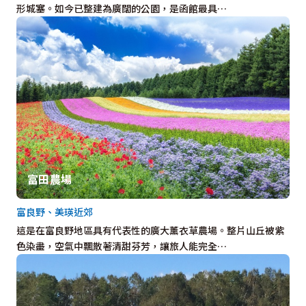
形城塞。如今已整建為廣闊的公園，是函館最具…
富田農場
富良野、美瑛近郊
這是在富良野地區具有代表性的廣大薰衣草農場。整片山丘被紫
色染盡，空氣中飄散著清甜芬芳，讓旅人能完全…