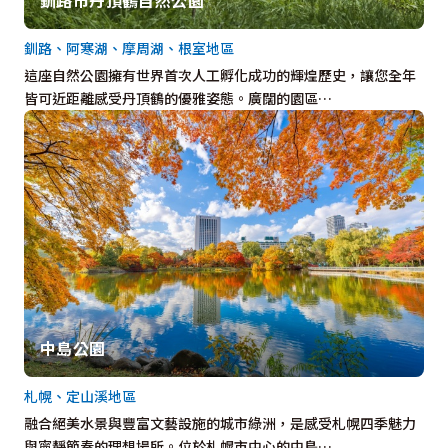
釧路、阿寒湖、摩周湖、根室地區
這座自然公園擁有世界首次人工孵化成功的輝煌歷史，讓您全年
皆可近距離感受丹頂鶴的優雅姿態。廣闊的園區…
中島公園
札幌、定山溪地區
融合絕美水景與豐富文藝設施的城市綠洲，是感受札幌四季魅力
與寧靜節奏的理想場所。位於札幌市中心的中島…