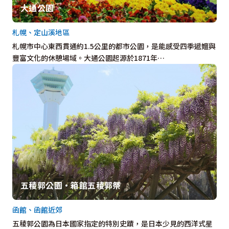
大通公園
札幌、定山溪地區
札幌市中心東西貫通約1.5公里的都市公園，是能感受四季遞嬗與
豐富文化的休憩場域。大通公園起源於1871年…
五稜郭公園・箱館五稜郭祭
函館、函館近郊
五稜郭公園為日本國家指定的特別史蹟，是日本少見的西洋式星