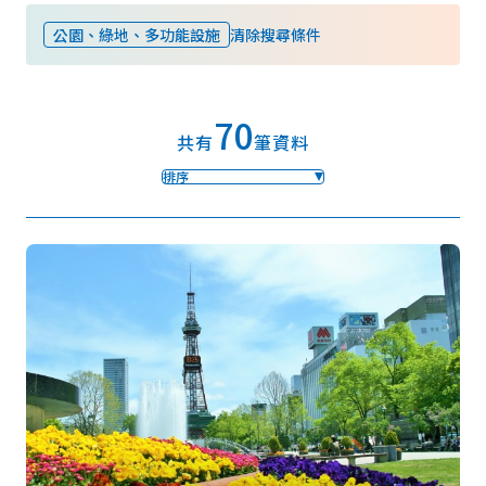
公園、綠地、多功能設施
清除搜尋條件
我的最愛
70
Face
Insta
YouT
Insta
Face
共有
筆資料
book
gram
ube
gram
book
排序
照片集
影片
觀光手冊
使用條款
隱私權政策摘要
Cookie 政策
關於我們
連結
語言