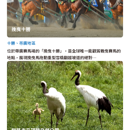
挽曳十勝
十勝、帯廣地區
位於帶廣賽馬場的「挽曳十勝」，是全球唯一能觀賞輓曳賽馬的
地點，展現挽曳馬拖動重型雪橇翻越坡道的絕對…
釧路市丹頂鶴自然公園