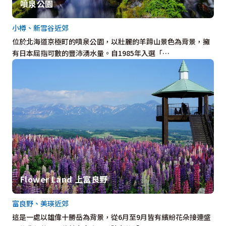
噴泉公園
小樽、新雪谷近郊
位於北海道京極町的噴泉公園，以壯麗的羊蹄山景色為背景，擁
有日本屈指可數的豐沛湧水量。自1985年入選「…
Flower Land 上富良野
富良野、美瑛近郊
這是一處以雄偉十勝岳為背景，從6月至9月皆有繽紛花朵接連盛