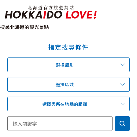
北海道官方旅遊網站 H
搜尋北海道的觀光景點
指定搜尋條件
特輯
觀光景點
溫泉
祭典活動
選擇類別
推薦行程
區域指南
美食
預約
交通指南
選擇區域
選擇與所在地點的距離
北海道簡介
依旅遊主題搜尋
下雨也能盡興
七個國立公園
邂逅絕景
基礎知識