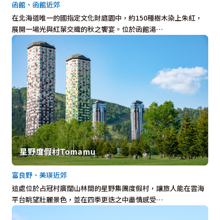
函館、函館近郊
在北海道唯一的國指定文化財庭園中，約150種樹木染上朱紅，
展開一場光與紅葉交織的秋之饗宴。位於函館湯…
星野度假村Tomamu
富良野、美瑛近郊
這處位於占冠村廣闊山林間的星野集團度假村，讓旅人能在雲海
平台眺望壯麗景色，並在四季更迭之中盡情感受…