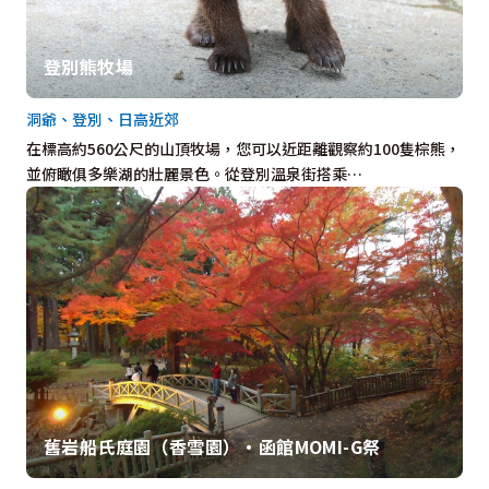
登別熊牧場
洞爺、登別、日高近郊
在標高約560公尺的山頂牧場，您可以近距離觀察約100隻棕熊，
並俯瞰俱多樂湖的壯麗景色。從登別溫泉街搭乘…
舊岩船氏庭園（香雪園）・函館MOMI-G祭