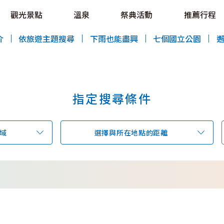
OVE!
觀光景點
溫泉
祭典活動
推薦行程
HOKKAIDO LOVE!
介
依旅遊主題搜尋
下雨也能盡興
七個國立公園
指定搜尋條件
特輯
觀光景點
溫泉
祭典活動
域
選擇與所在地點的距離
推薦行程
區域指南
美食
預約
交通指南