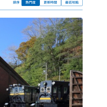
排序
熱門度
更新時間
最近地點
我的最愛
nstag
YouTu
Instag
Faceb
am
be
ram
ook