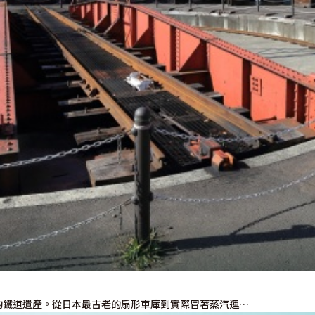
使用條款
隱私權政策摘要
Cookie 政策
關於我們
連結
的鐵道遺產。從日本最古老的扇形車庫到實際冒著蒸汽運…