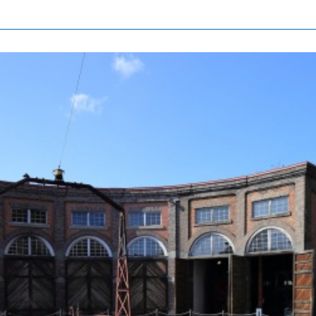
北海道簡介
依旅遊主題搜尋
下雨也能盡興
七個國立公園
邂逅絕景
基礎知識
Faceb
I
ook
r
照片集
影片
觀光手冊