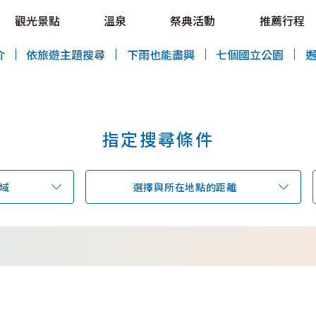
OVE!
觀光景點
溫泉
祭典活動
推薦行程
HOKKAIDO LOVE!
介
依旅遊主題搜尋
下雨也能盡興
七個國立公園
指定搜尋條件
特輯
觀光景點
溫泉
祭典活動
域
選擇與所在地點的距離
推薦行程
區域指南
美食
預約
交通指南