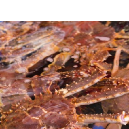
北海道簡介
依旅遊主題搜尋
下雨也能盡興
七個國立公園
邂逅絕景
基礎知識
Faceb
I
ook
r
照片集
影片
觀光手冊