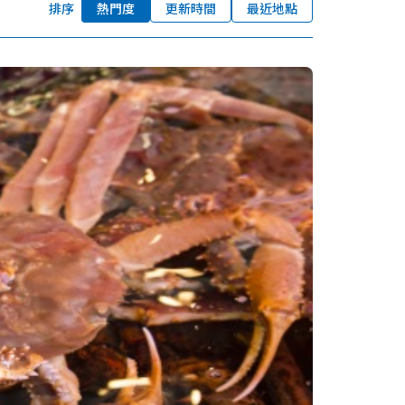
排序
熱門度
更新時間
最近地點
我的最愛
nstag
YouTu
Instag
Faceb
am
be
ram
ook