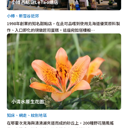
小樽西點店LeTao總店
小樽、新雪谷近郊
1998年創業的知名甜點店，在此可品嚐到使用北海道優質原料製
作、入口即化的現做起司蛋糕。這座宛如塔樓般…
小清水原生花園
知床、網走、紋別地區
在鄂霍次克海與濤沸湖夾道而成的砂丘上，200種野花隨風搖