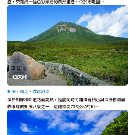
疊，交織成一幅色彩繽紛的自然畫卷。位於網走國…
知床峠
知床、網走、紋別地區
位於知床橫斷道路最高點，是能同時將雄偉羅臼岳與深綠樹海盡
收眼底的知床八景之一。這處標高738公尺的知…