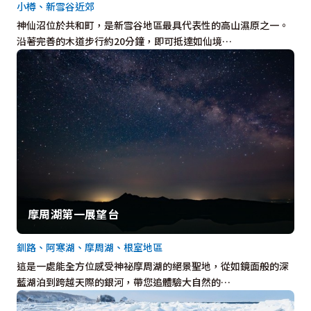
小樽、新雪谷近郊
神仙沼位於共和町，是新雪谷地區最具代表性的高山濕原之一。
沿著完善的木道步行約20分鐘，即可抵達如仙境…
摩周湖第一展望台
釧路、阿寒湖、摩周湖、根室地區
這是一處能全方位感受神祕摩周湖的絕景聖地，從如鏡面般的深
藍湖泊到跨越天際的銀河，帶您追體驗大自然的…