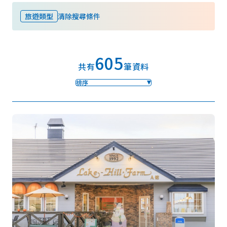
旅遊類型
清除搜尋條件
我的最愛
605
Face
Insta
YouT
Insta
Face
共有
筆資料
book
gram
ube
gram
book
排序
照片集
影片
觀光手冊
使用條款
隱私權政策摘要
Cookie 政策
關於我們
連結
語言