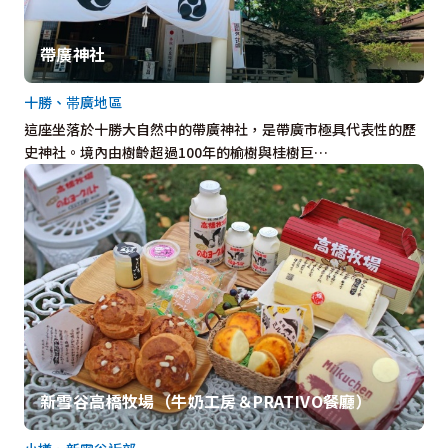
帶廣神社
十勝、帯廣地區
這座坐落於十勝大自然中的帶廣神社，是帶廣市極具代表性的歷
史神社。境內由樹齡超過100年的榆樹與桂樹巨…
新雪谷高橋牧場（牛奶工房＆PRATIVO餐廳）