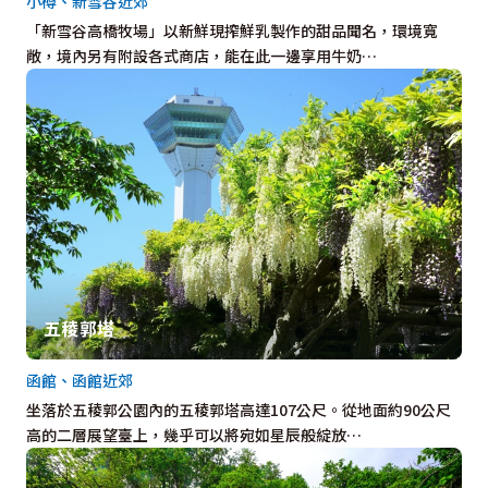
小樽、新雪谷近郊
「新雪谷高橋牧場」以新鮮現搾鮮乳製作的甜品聞名，環境寬
敞，境內另有附設各式商店，能在此一邊享用牛奶…
五稜郭塔
函館、函館近郊
坐落於五稜郭公園內的五稜郭塔高達107公尺。從地面約90公尺
高的二層展望臺上，幾乎可以將宛如星辰般綻放…