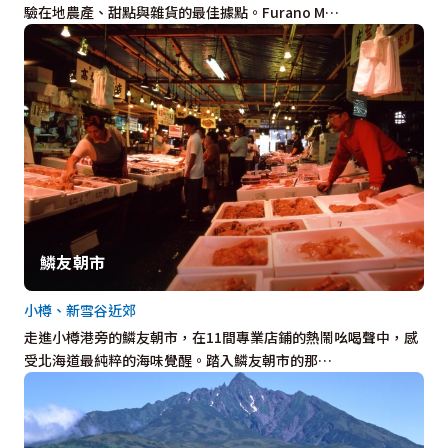
驗在地農產、甜點與雜貨的最佳據點。Furano M…
鱗友朝市
小樽、新雪谷近郊
走進小樽港旁的鱗友朝市，在11間專業店鋪的熱鬧吆喝聲中，感
受北海道最純粹的海味覺醒。踏入鱗友朝市的那…