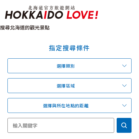
北海道官方旅遊網站 H
搜尋北海道的觀光景點
指定搜尋條件
特輯
觀光景點
溫泉
祭典活動
選擇類別
推薦行程
區域指南
美食
預約
交通指南
選擇區域
選擇與所在地點的距離
北海道簡介
依旅遊主題搜尋
下雨也能盡興
七個國立公園
邂逅絕景
基礎知識