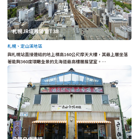
札幌JR塔展望室T38
札幌、定山溪地區
與札幌站直接連結的地上標高160公尺摩天大樓，其最上層坐落
著能夠360度環瞰全景的北海道最高樓層展望室。…
函館自由市場