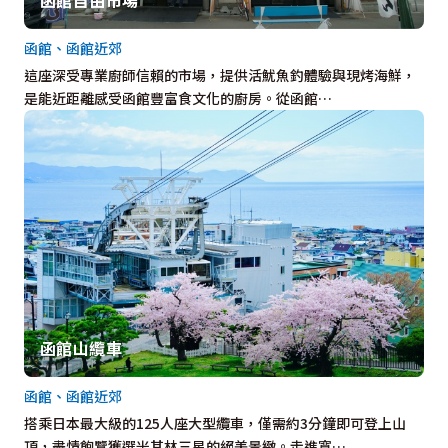
函館、函館近郊
這座深受專業廚師信賴的市場，提供活魷魚釣體驗與現烤海鮮，
是能近距離感受函館豐富食文化的廚房。從函館…
函館山纜車
函館、函館近郊
搭乘日本最大級的125人座大型纜車，僅需約3分鐘即可登上山
頂，盡情飽覽獲選米其林三星的絕美景緻。走進寬…