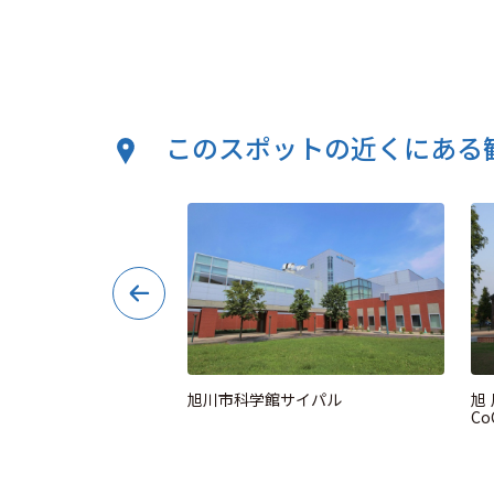
このスポットの近くにある
園
旭川市科学館サイパル
旭
Co