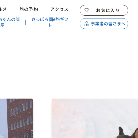
ルメ
旅の予約
アクセス
お気に入り
ちゃんの部
さっぽろ圏e旅ギフ
事業者の皆さまへ
屋
ト
特集
スポット・体験
温泉
イベント
モデルコース
エリアガイド
グルメ
旅の予約
アクセス
キュンちゃんオンラインショップ