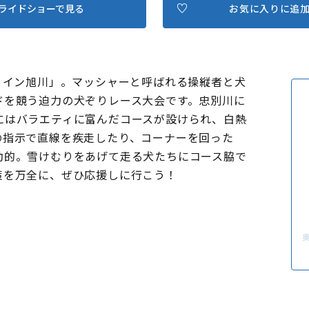
ライドショーで見る
お気に入りに追
 イン旭川」。マッシャーと呼ばれる操縦者と犬
ドを競う迫力の犬ぞりレース大会です。忠別川に
にはバラエティに富んだコースが設けられ、白熱
の指示で直線を疾走したり、コーナーを回った
動的。雪けむりをあげて走る犬たちにコース脇で
策を万全に、ぜひ応援しに行こう！