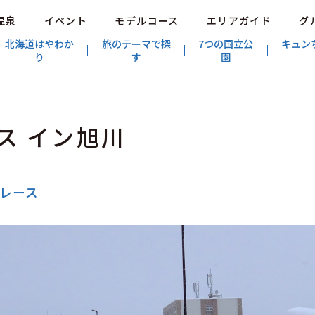
温泉
イベント
モデルコース
エリアガイド
グ
北海道はやわか
旅のテーマで探
7つの国立公
キュン
り
す
園
ス イン旭川
レース