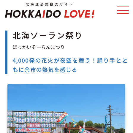
北海ソーラン祭り
特集
スポット・体験
温泉
イベント
4,000発の花火が夜空を舞う！踊り手とと
もに余市の熱気を感じる
モデルコース
エリアガイド
グルメ
旅の予約
アクセス