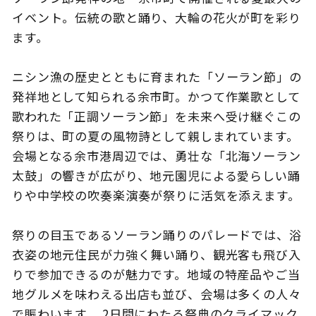
イベント。伝統の歌と踊り、大輪の花火が町を彩り
ます。
このサイトについて
観光資料
ニシン漁の歴史とともに育まれた「ソーラン節」の
発祥地として知られる余市町。かつて作業歌として
動画ライブラリー
フォトライブラリー
歌われた「正調ソーラン節」を未来へ受け継ぐこの
祭りは、町の夏の風物詩として親しまれています。
お問い合わせ
会場となる余市港周辺では、勇壮な「北海ソーラン
太鼓」の響きが広がり、地元園児による愛らしい踊
りや中学校の吹奏楽演奏が祭りに活気を添えます。
Languages
祭りの目玉であるソーラン踊りのパレードでは、浴
衣姿の地元住民が力強く舞い踊り、観光客も飛び入
りで参加できるのが魅力です。地域の特産品やご当
地グルメを味わえる出店も並び、会場は多くの人々
で賑わいます。 2日間にわたる祭典のクライマック