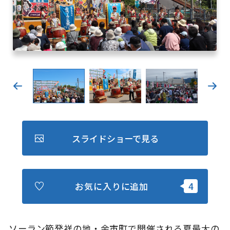
キュンちゃんオンラインショップ
北海道はやわかり
旅のテーマで探す
7つの国立公園
キュンちゃんの部屋
さっぽろ圏e旅ギフト
スライドショーで見る
お気に入りに追加
お気に入り
事業者の皆さまへ
ソーラン節発祥の地・余市町で開催される夏最大の