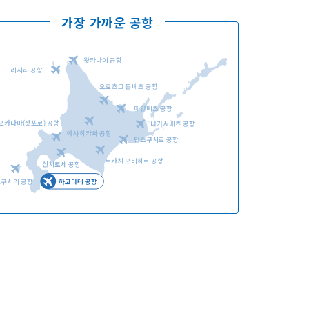
가장 가까운 공항
왓카나이 공항
리시리 공항
오호츠크 몬베츠 공항
언어선택
메만베츠 공항
오카다마(삿포로) 공항
나카시베츠 공항
아사히카와 공항
단초쿠시로 공항
토카치 오비히로 공항
신치토세 공항
오쿠시리 공항
하코다테 공항