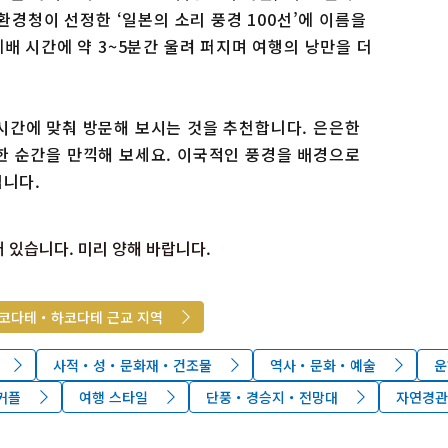
환경청이 선정한 ‘일본의 소리 풍경 100선’에 이름을
배 시간에 약 3~5분간 울려 퍼지며 여행의 낭만을 더
시간에 맞춰 방문해 보시는 것을 추천합니다. 은은한
한 순간을 만끽해 보세요. 이국적인 풍경을 배경으로
입니다.
 있습니다. 미리 양해 바랍니다.
코다테・하코다테 근교 지역
사적・성・문화재・건조물
역사・문화・예술
운
커플
여행 스타일
단풍・경승지・전망대
자연경