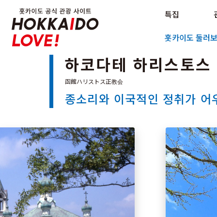
Hokkaido Official Tourism Sit
특집
Hokkaido Offici
홋카이도 둘러
하코다테 하리스토스
종소리와 이국적인 정취가 어