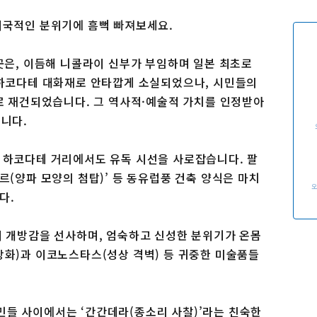
이용 규약
운영조직 소개
이국적인 분위기에 흠뻑 빠져보세요.
링크
곳은, 이듬해 니콜라이 신부가 부임하며 일본 최초로
 하코다테 대화재로 안타깝게 소실되었으나, 시민들의
으로 재건되었습니다. 그 역사적·예술적 가치를 인정받아
습니다.
 하코다테 거리에서도 유독 시선을 사로잡습니다. 팔
르(양파 모양의 첨탑)’ 등 동유럽풍 건축 양식은 마치
다.
이 개방감을 선사하며, 엄숙하고 신성한 분위기가 온몸
상화)과 이코노스타스(성상 격벽) 등 귀중한 미술품들
들 사이에서는 ‘간간데라(종소리 사찰)’라는 친숙한