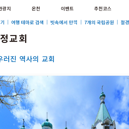
e HOKKAIDO LOVE!
관광지
온천
이벤트
추천코스
al Tourism Site HOKKAIDO LOVE!
보기
여행 테마로 검색
빗속에서 만끽
7개의 국립공원
절경
 정교회
우러진 역사의 교회
특집
관광지
온천
이벤트
추천코스
지역 가이드
음식문화
예약
교통