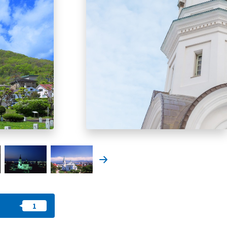
즐겨찾기
nstag
YouTu
Instag
Faceb
am
be
ram
ook