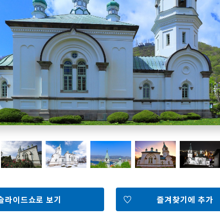
홋카이도 둘러보기
여행 테마로 검색
빗속에서 만끽
7개의 국립공원
절경을 만나는 여행
기초지식
Faceb
I
ook
r
슬라이드쇼로 보기
즐겨찾기에 추가
포토갤러리
영상갤러리
팸플릿