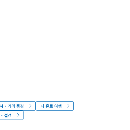
하・거리 풍경
나 홀로 여행
관・절경