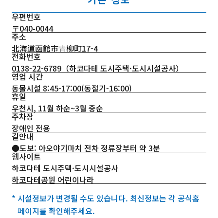
우편번호
〒040-0044
주소
北海道函館市青柳町17-4
전화번호
0138-22-6789
（하코다테 도시주택·도시시설공사）
영업 시간
동물시설 8:45-17:00(동절기-16:00)
휴일
우천시, 11월 하순~3월 중순
주차장
장애인 전용
길안내
●도보: 아오야기마치 전차 정류장부터 약 3분
웹사이트
하코다테 도시주택·도시시설공사
하코다테공원 어린이나라
* 시설정보가 변경될 수도 있습니다. 최신정보는 각 공식홈
페이지를 확인해주세요.