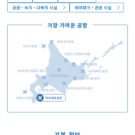
공원・녹지・다목적 시설
테마파크・관광 시설
가장 가까운 공항
왓카나이 공항
리시리 공항
오호츠크 몬베츠 공항
메만베츠 공항
오카다마(삿포로) 공항
나카시베츠 공항
아사히카와 공항
단초쿠시로 공항
토카치 오비히로 공항
신치토세 공항
오쿠시리 공항
하코다테 공항
기본 정보