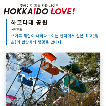
Hokkaido Officia
하코다테 공원
쓰가루 해협이 내려다보이는 언덕에서 일본 최고(最
특집
古)의 관람차와 벚꽃을 만나다
관광지
온천
이벤트
추천코스
지역 가이드
음식문화
예약
교통
홋카이도 둘러보기
여행 테마로 검색
빗속에서 만끽
7개의 국립공원
절경을 만나는 여행
기초지식