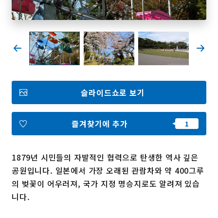
즐겨찾기
Face
Insta
YouT
Insta
Face
book
gram
ube
gram
book
포토갤러리
슬라이드쇼로 보기
영상갤러리
팸플릿
이용 규약
운영조직 소개
즐겨찾기에 추가
링크
1879년 시민들의 자발적인 협력으로 탄생한 역사 깊은
언어선택
공원입니다. 일본에서 가장 오래된 관람차와 약 400그루
의 벚꽃이 어우러져, 국가 지정 명승지로도 알려져 있습
니다.