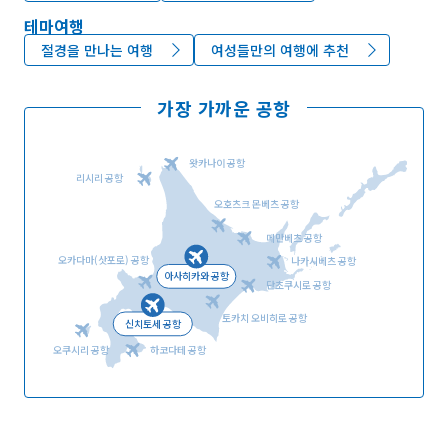
테마여행
절경을 만나는 여행
여성들만의 여행에 추천
가장 가까운 공항
왓카나이 공항
리시리 공항
오호츠크 몬베츠 공항
메만베츠 공항
오카다마(삿포로) 공항
나카시베츠 공항
아사히카와 공항
단초쿠시로 공항
토카치 오비히로 공항
신치토세 공항
오쿠시리 공항
하코다테 공항