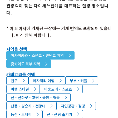
관광객이 찾는 다이세쓰잔계를 대표하는 절경 명소입니
다.
* 이 페이지에 기재된 문장에는 기계 번역도 포함되어 있습니
다. 미리 양해 바랍니다.
지역을 선택
아사히카와・소운쿄・덴닌쿄 지역
홋카이도 북부 지역
카테고리를 선택
친구
여자끼리 여행
부부・커플
여행 스타일
아웃도어・스포츠
산・산마루・고원・습원・협곡
단풍・경승지・전망대
자연경관・절경
등산・트레킹
산・산림 즐기기