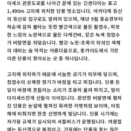
이세쓰 관광도로를 나아간 끝에 있는 긴센다이는 표고
1,490m 고지에 위치한 단풍 명소입니다. 아카다케 등산
의 등산로 입구로도 알려져 있으며, 매년 9월 중순경부터
하순에 걸쳐 불타는 듯한 빨간색으로 물든 활엽수, 따뜻
한 느낌의 노란색으로 물든 다케칸바, 짙은 녹색 침엽수
가 비탈면을 뒤덮습니다. 빨강·노랑·초록이 뒤섞인 색채
의 대비는 숨 막히는 아름다움으로, 홋카이도에서 가장
이른 단풍이 찾아오는 곳 중 하나입니다.
고지에 위치하기 때문에 서늘한 공기가 피부에 닿으며,
침엽수의 상쾌한 향기가 바람을 타고 퍼집니다. 단풍 든
잎이 바람에 흔들리는 소리가 조용히 울려 퍼지고, 멀리
다이세쓰잔계 산들이 이어집니다. 완만한 비탈면에 펼쳐
진 단풍은 눈앞에 펼쳐진 화려한 카펫처럼 보이며, 아침
해에 비춰지면 한층 선명하게 빛납니다. 단풍 시기에는
자가용 규제가 실시되어 셔틀버스가 운행됩니다. 여름철
에는 등산객으로 북적이고, 가을에는 단풍을 찾는 많은