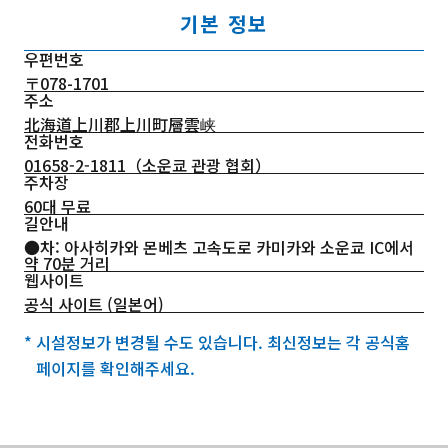
기본 정보
우편번호
〒078-1701
주소
北海道上川郡上川町層雲峡
전화번호
01658-2-1811
（소운쿄 관광 협회）
주차장
60대 무료
길안내
●차: 아사히카와 몬베츠 고속도로 카미카와 소운쿄 IC에서
약 70분 거리
웹사이트
공식 사이트 (일본어)
* 시설정보가 변경될 수도 있습니다. 최신정보는 각 공식홈
페이지를 확인해주세요.