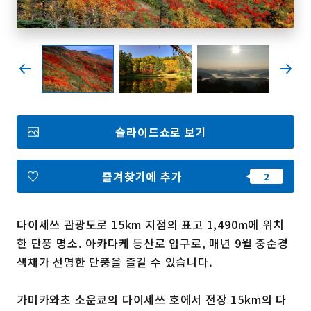
즐겨찾기
Face
Insta
YouT
Insta
Face
book
gram
ube
gram
book
포토갤러리
슬라이드쇼로 보기
영상갤러리
팸플릿
이용 규약
운영조직 소개
즐겨찾기에 추가
링크
다이세쓰 관광도로 15km 지점의 표고 1,490m에 위치
언어선택
한 단풍 명소. 아카다케 등산로 입구로, 매년 9월 중순경
색채가 선명한 단풍을 즐길 수 있습니다.
가미카와초 소운쿄의 다이세쓰 호에서 전장 15km의 다