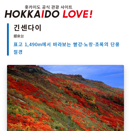
Hokkaido Officia
긴센다이
표고 1,490m에서 바라보는 빨강·노랑·초록의 단풍
특집
절경
관광지
온천
이벤트
추천코스
지역 가이드
음식문화
예약
교통
홋카이도 둘러보기
여행 테마로 검색
빗속에서 만끽
7개의 국립공원
절경을 만나는 여행
기초지식