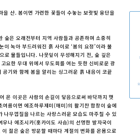
이용 규약
운영조직 소개
마을 산. 봄이면 가련한 꽃들이 수놓는 보랏빛 융단을
링크
한 숲은 오래전부터 지역 사람들과 공존하며 소중히
, 눈이 녹아 부드러워진 흙 사이로 ‘봄의 요정’이라 불
으로 물들입니다. 나뭇잎이 무성해지기 전, 숲 깊은
 고요한 무대 위에서 무도회를 여는 듯한 신비로운 광
의 공기와 함께 봄을 알리는 싱그러운 흙 내음이 코끝
어 온 이곳은 사람의 손길이 닿음으로써 바닥까지 햇
 초여름이면 에조하루제미(매미)의 활기찬 합창이 숲에
가 나무껍질을 나르는 사랑스러운 모습도 마주칠 수 있
 여우나 에조시카(홋카이도 사슴)의 선명한 발자국이
된 이 젊은 숲은 방문할 때마다 계절의 변화를 온몸으로