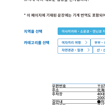
* 이 페이지에 기재된 문장에는 기계 번역도 포함되어
지역을 선택
아사히카와・소운쿄・덴닌쿄 
카테고리를 선택
여자끼리 여행
부부・
자연경관・절경
산・
우편번호
〒07
주소
北海
주차장
40대
20
길안내
●차