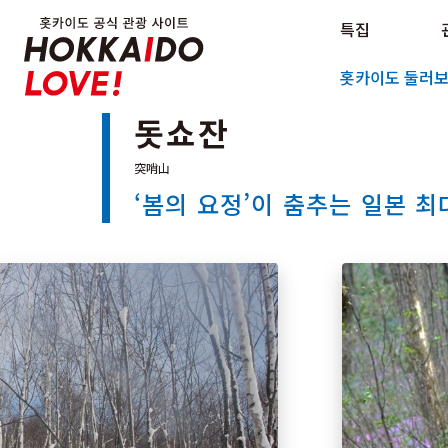
Hokkaido Official Tourism Sit
특집
Hokkaido Offici
홋카이도 둘러
돗쇼잔
‘봄의 요정’이 춤추는 일본 