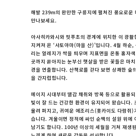
해발 239m의 완만한 구릉지에 펼쳐진 풍요로운 
만나보세요.
아사히카와시와 핏푸초의 경계에 위치한 이 광활
지켜져 온 ‘사토야마(마을 산)’입니다. 4월 하순
리는 얼레지가 싹을 틔우며 지표면을 온통 홍자색
곳까지 쏟아지는 눈부신 햇살을 받은 꽃들은 마치
경을 연출합니다. 산책로를 걷다 보면 상쾌한 숲
을 간지럽힙니다.
메이지 시대부터 땔감 채취와 방목 등으로 활용되
빛이 잘 드는 건강한 환경이 유지되어 왔습니다.
울려 퍼지고, 귀여운 에조리스(홋카이도 다람쥐)
습니다. 겨울이면 정적에 싸인 순백의 설원 위에
남기도 합니다. 100년 이상의 세월을 거쳐 재생
느끼게 하며 새로운 감동을 선사합니다.