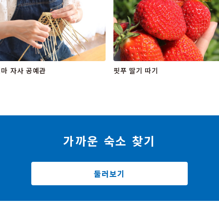
마 자사 공예관
핏푸 딸기 따기
가까운 숙소 찾기
둘러보기