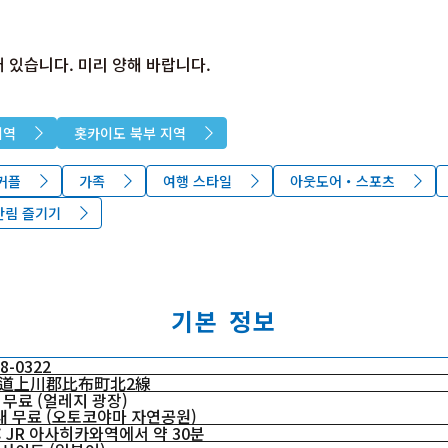
 있습니다. 미리 양해 바랍니다.
지역
홋카이도 북부 지역
커플
가족
여행 스타일
아웃도어・스포츠
산림 즐기기
기본 정보
8-0322
道上川郡比布町北2線
 무료 (얼레지 광장)
0대 무료 (오토코야마 자연공원)
: JR 아사히카와역에서 약 30분