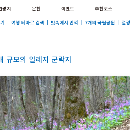
e HOKKAIDO LOVE!
관광지
온천
이벤트
추천코스
al Tourism Site HOKKAIDO LOVE!
보기
여행 테마로 검색
빗속에서 만끽
7개의 국립공원
절경
최대 규모의 얼레지 군락지
특집
관광지
온천
이벤트
추천코스
지역 가이드
음식문화
예약
교통