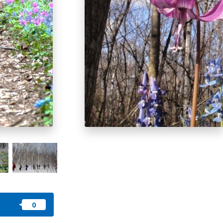
즐겨찾기
nstag
YouTu
Instag
Faceb
am
be
ram
ook