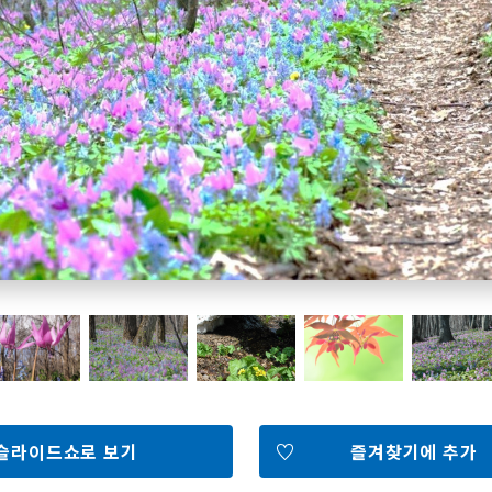
홋카이도 둘러보기
여행 테마로 검색
빗속에서 만끽
7개의 국립공원
절경을 만나는 여행
기초지식
Faceb
I
ook
r
포토갤러리
슬라이드쇼로 보기
즐겨찾기에 추가
영상갤러리
팸플릿