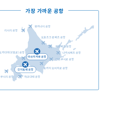
가장 가까운 공항
왓카나이 공항
리시리 공항
오호츠크 몬베츠 공항
언어선택
메만베츠 공항
오카다마(삿포로) 공항
나카시베츠 공항
아사히카와 공항
단초쿠시로 공항
토카치 오비히로 공항
신치토세 공항
오쿠시리 공항
하코다테 공항