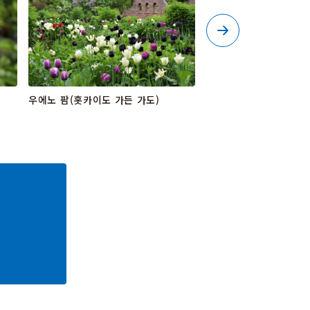
우에노 팜(홋카이도 가든 가도)
아사히카와 디자인 센터