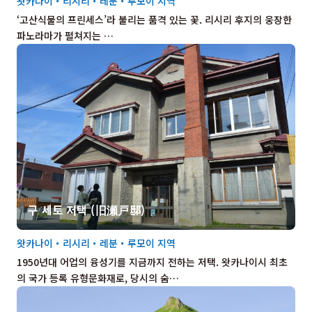
왓카나이・리시리・레분・루모이 지역
‘고산식물의 프린세스’라 불리는 품격 있는 꽃. 리시리 후지의 웅장한
파노라마가 펼쳐지는 …
구 세토 저택 (旧瀬戸邸)
왓카나이・리시리・레분・루모이 지역
1950년대 어업의 융성기를 지금까지 전하는 저택. 왓카나이시 최초
의 국가 등록 유형문화재로, 당시의 숨…