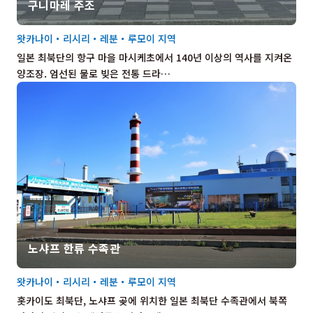
구니마레 주조
왓카나이・리시리・레분・루모이 지역
일본 최북단의 항구 마을 마시케초에서 140년 이상의 역사를 지켜온
양조장. 엄선된 물로 빚은 전통 드라…
노샤프 한류 수족관
왓카나이・리시리・레분・루모이 지역
홋카이도 최북단, 노샤프 곶에 위치한 일본 최북단 수족관에서 북쪽