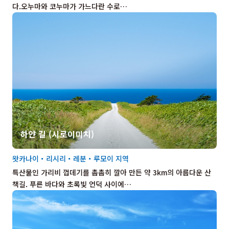
다.오누마와 코누마가 가느다란 수로…
하얀 길 (시로이미치)
왓카나이・리시리・레분・루모이 지역
특산물인 가리비 껍데기를 촘촘히 깔아 만든 약 3km의 아름다운 산
책길. 푸른 바다와 초록빛 언덕 사이에…