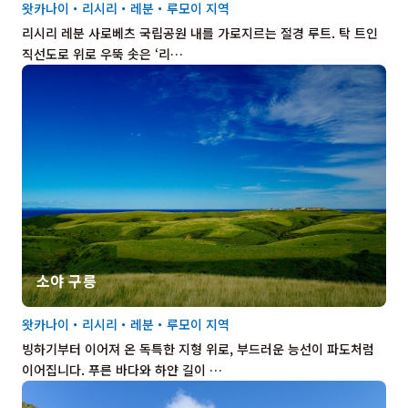
왓카나이・리시리・레분・루모이 지역
리시리 레분 사로베츠 국립공원 내를 가로지르는 절경 루트. 탁 트인
직선도로 위로 우뚝 솟은 ‘리…
소야 구릉
왓카나이・리시리・레분・루모이 지역
빙하기부터 이어져 온 독특한 지형 위로, 부드러운 능선이 파도처럼
이어집니다. 푸른 바다와 하얀 길이 …