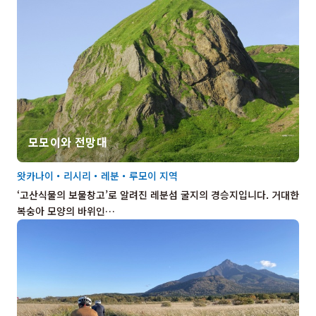
모모이와 전망대
왓카나이・리시리・레분・루모이 지역
‘고산식물의 보물창고’로 알려진 레분섬 굴지의 경승지입니다. 거대한
복숭아 모양의 바위인…