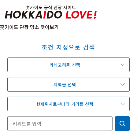
Hokkaido Officia
홋카이도 관광 명소 찾아보기
조건 지정으로 검색
특집
관광지
온천
이벤트
카테고리를 선택
추천코스
지역 가이드
음식문화
예약
교통
지역을 선택
현재위치로부터의 거리를 선택
홋카이도 둘러보기
여행 테마로 검색
빗속에서 만끽
7개의 국립공원
절경을 만나는 여행
기초지식