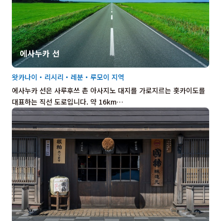
에사누카 선
왓카나이・리시리・레분・루모이 지역
에사누카 선은 사루후쓰 촌 아사지노 대지를 가로지르는 홋카이도를
대표하는 직선 도로입니다. 약 16km…