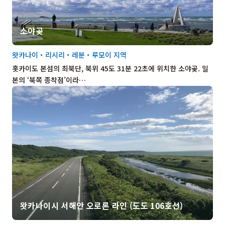
소야곶
왓카나이・리시리・레분・루모이 지역
홋카이도 본섬의 최북단, 북위 45도 31분 22초에 위치한 소야곶. 일
본의 ‘북쪽 종착점’이라…
왓카나이시 서해안 오로론 라인 (도도 106호선)