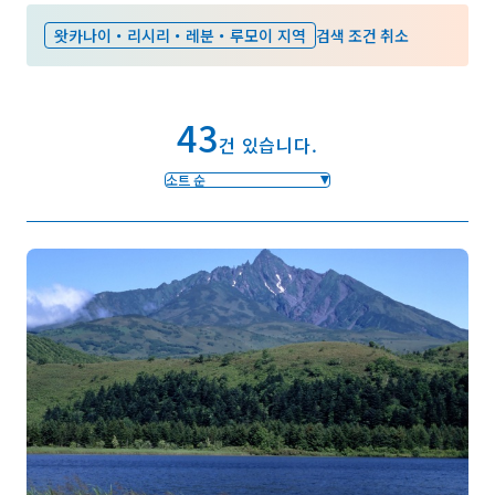
왓카나이・리시리・레분・루모이 지역
검색 조건 취소
즐겨찾기
43
Face
Insta
YouT
Insta
Face
건 있습니다.
book
gram
ube
gram
book
소트 순
포토갤러리
영상갤러리
팸플릿
이용 규약
운영조직 소개
링크
언어선택