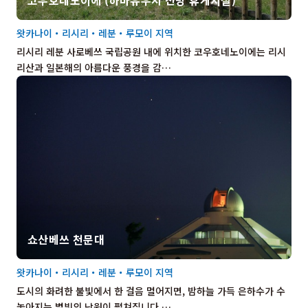
왓카나이・리시리・레분・루모이 지역
리시리 레분 사로베쓰 국립공원 내에 위치한 코우호네노이에는 리시
리산과 일본해의 아름다운 풍경을 감…
쇼산베쓰 천문대
왓카나이・리시리・레분・루모이 지역
도시의 화려한 불빛에서 한 걸음 멀어지면, 밤하늘 가득 은하수가 수
놓아지는 별빛의 낙원이 펼쳐집니다.…