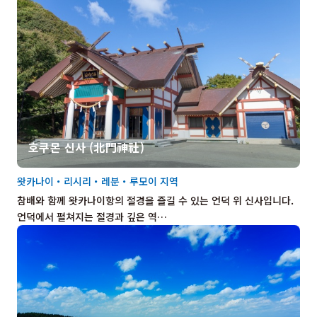
호쿠몬 신사 (北門神社)
왓카나이・리시리・레분・루모이 지역
참배와 함께 왓카나이항의 절경을 즐길 수 있는 언덕 위 신사입니다.
언덕에서 펼쳐지는 절경과 깊은 역…