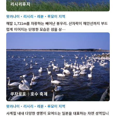
리시리후지
왓카나이・리시리・레분・루모이 지역
해발 1,721m를 자랑하는 빼어난 봉우리. 산자락이 해안선까지 부드
럽게 이어지는 단정한 모습은 섬을 상…
쿠차로호｜호수 축제
왓카나이・리시리・레분・루모이 지역
사계절 내내 다양한 생명이 모여드는 일본을 대표하는 자연 성역입니