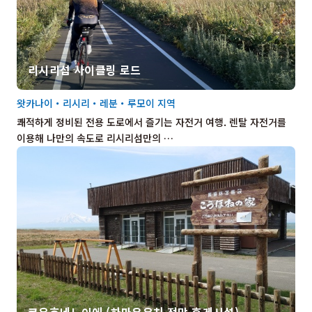
리시리섬 사이클링 로드
왓카나이・리시리・레분・루모이 지역
쾌적하게 정비된 전용 도로에서 즐기는 자전거 여행. 렌탈 자전거를
이용해 나만의 속도로 리시리섬만의 …
코우호네노이에 (하마유우치 전망 휴게시설)