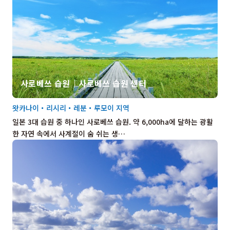
사로베쓰 습원｜사로베쓰 습원 센터
왓카나이・리시리・레분・루모이 지역
일본 3대 습원 중 하나인 사로베쓰 습원. 약 6,000ha에 달하는 광활
한 자연 속에서 사계절이 숨 쉬는 생…