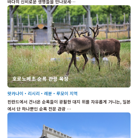
바다의 신비로운 생명들을 만나보세…
호로노베초 순록 관광 목장
왓카나이・리시리・레분・루모이 지역
핀란드에서 건너온 순록들이 광활한 대지 위를 자유롭게 거니는, 일본
에서 단 하나뿐인 순록 전문 관광 …