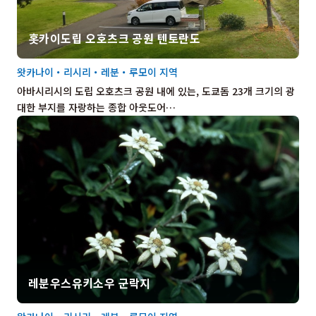
홋카이도립 오호츠크 공원 텐토란도
왓카나이・리시리・레분・루모이 지역
아바시리시의 도립 오호츠크 공원 내에 있는, 도쿄돔 23개 크기의 광
대한 부지를 자랑하는 종합 아웃도어…
레분우스유키소우 군락지