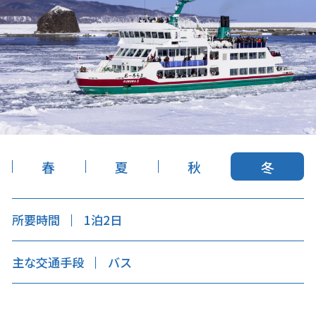
キュンちゃんオンラインショップ
北海道はやわかり
旅のテーマで探す
7つの国立公園
キュンちゃんの部屋
春
夏
秋
冬
さっぽろ圏e旅ギフト
所要時間
1泊2日
主な交通手段
バス
お気に入り
事業者の皆さまへ