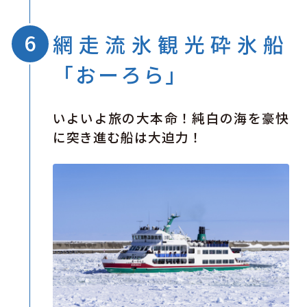
網走流氷観光砕氷船
「おーろら」
いよいよ旅の大本命！純白の海を豪快
に突き進む船は大迫力！