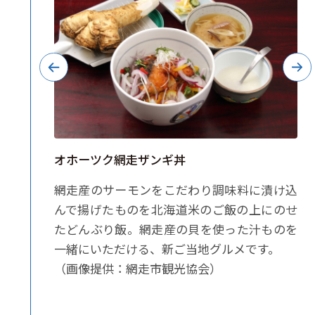
オホーツク網走ザンギ丼
雲仙小
網走産のサーモンをこだわり調味料に漬け込
ーツク
んで揚げたものを北海道米のご飯の上にのせ
ゃんぽ
たどんぶり飯。網走産の貝を使った汁ものを
に堪能
一緒にいただける、新ご当地グルメです。
（画像提供：網走市観光協会）