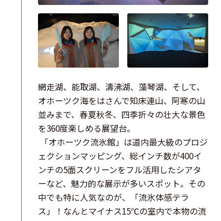
網走湖、能取湖、濤沸湖、藻琴湖、そして、
オホーツク海をはさんで知床連山、阿寒の山
並みまで、春夏秋冬、四季折々の壮大な景色
を360度楽しめる展望台。
「オホーツク流氷館」は道内最大級のプロジ
ェクションマッピング、総インチ数が400イ
ンチの5面スクリーンをフル活用したシアタ
ーなど、魅力的な展示が多いスポット。その
中でも特に人気なのが、「流氷体感テラ
ス」！なんとマイナス15℃の室内で本物の流