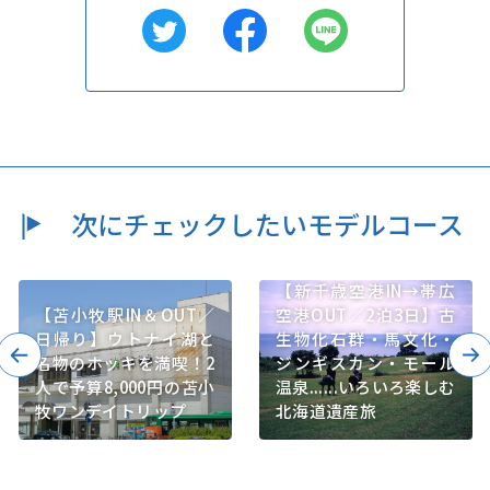
次にチェックしたいモデルコース
【新千歳空港IN→帯広
【苫小牧駅IN＆OUT／
空港OUT／2泊3日】古
日帰り】ウトナイ湖と
生物化石群・馬文化・
名物のホッキを満喫！2
ジンギスカン・モール
人で予算8,000円の苫小
温泉......いろいろ楽しむ
牧ワンデイトリップ
北海道遺産旅