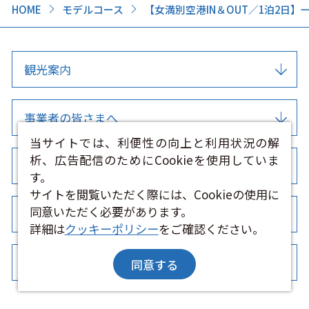
HOME
モデルコース
【女満別空港IN＆OUT／1泊2
観光案内
事業者の皆さまへ
当サイトでは、利便性の向上と利用状況の解
析、広告配信のためにCookieを使用していま
このサイト・運営組織について
す。
サイトを閲覧いただく際には、Cookieの使用に
同意いただく必要があります。
SNS・ブログ
詳細は
クッキーポリシー
をご確認ください。
外国語サイト
同意する