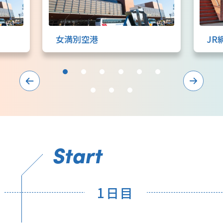
女満別空港
JR
Start
1日目