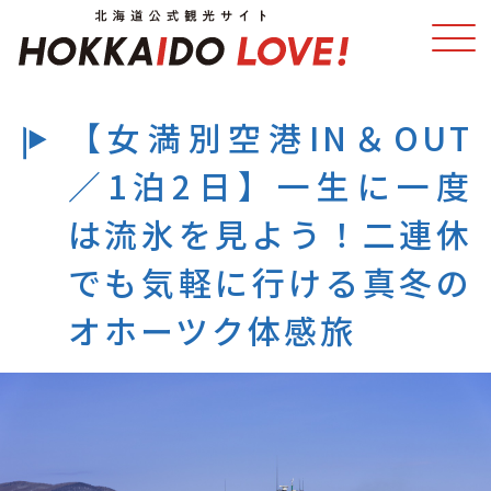
【女満別空港IN＆OUT
特集
スポット・体験
／1泊2日】一生に一度
温泉
イベント
は流氷を見よう！二連休
でも気軽に行ける真冬の
モデルコース
エリアガイド
オホーツク体感旅
グルメ
旅の予約
アクセス