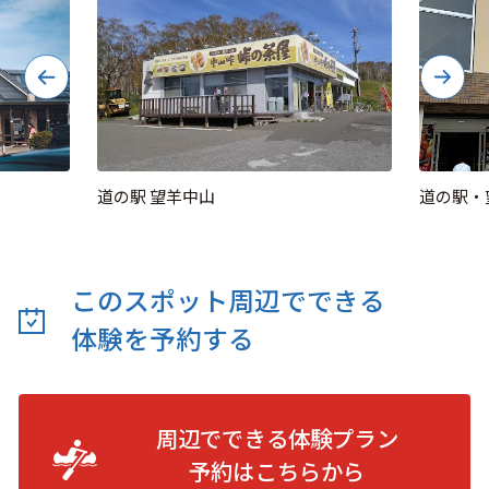
道の駅 望羊中山
道の駅・
このスポット周辺でできる
体験を予約する
周辺でできる体験プラン
予約は
こちらから