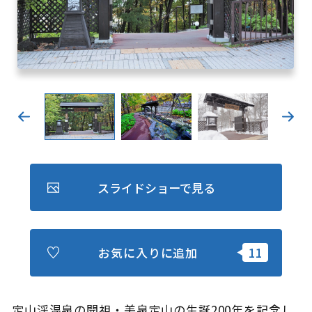
キュンちゃんオンラインショップ
北海道はやわかり
旅のテーマで探す
7つの国立公園
キュンちゃんの部屋
さっぽろ圏e旅ギフト
スライドショーで見る
お気に入りに追加
お気に入り
事業者の皆さまへ
定山渓温泉の開祖・美泉定山の生誕200年を記念し