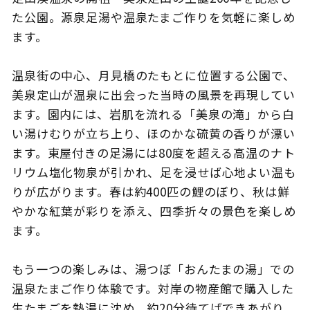
た公園。源泉足湯や温泉たまご作りを気軽に楽しめ
ます。
このサイトについて
観光資料
温泉街の中心、月見橋のたもとに位置する公園で、
美泉定山が温泉に出会った当時の風景を再現してい
動画ライブラリー
フォトライブラリー
ます。園内には、岩肌を流れる「美泉の滝」から白
い湯けむりが立ち上り、ほのかな硫黄の香りが漂い
お問い合わせ
ます。東屋付きの足湯には80度を超える高温のナト
リウム塩化物泉が引かれ、足を浸せば心地よい温も
りが広がります。春は約400匹の鯉のぼり、秋は鮮
Languages
やかな紅葉が彩りを添え、四季折々の景色を楽しめ
ます。
もう一つの楽しみは、湯つぼ「おんたまの湯」での
温泉たまご作り体験です。対岸の物産館で購入した
生たまごを熱湯に沈め、約20分待てばできあがり。