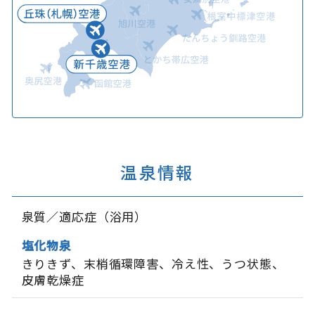
温泉情報
泉質／適応症（浴用）
塩化物泉
きりきず
末梢循環障害
冷え性
うつ状態
皮膚乾燥症