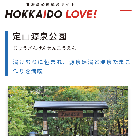
定山源泉公園
特集
スポット・体験
温泉
イベント
湯けむりに包まれ、源泉足湯と温泉たまご
作りを満喫
モデルコース
エリアガイド
グルメ
旅の予約
アクセス