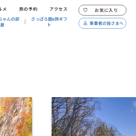
ルメ
旅の予約
アクセス
お気に入り
ちゃんの部
さっぽろ圏e旅ギフ
事業者の皆さまへ
屋
ト
特集
スポット・体験
温泉
イベント
モデルコース
エリアガイド
グルメ
旅の予約
アクセス
キュンちゃんオンラインショップ