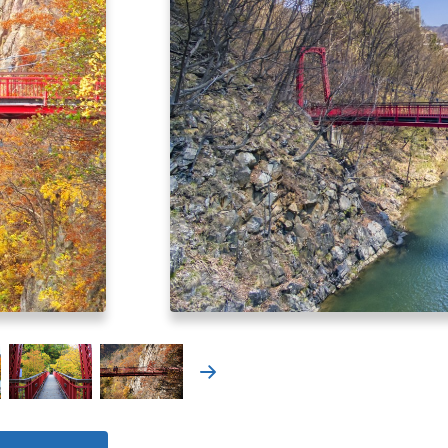
北海道はやわかり
旅のテーマで探す
7つの国立公園
キュンちゃんの部屋
さっぽろ圏e旅ギフト
お気に入り
事業者の皆さまへ