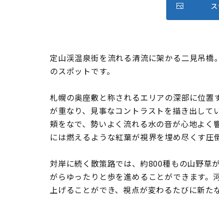
ス
定山渓温泉街を流れる清流に架かる二見吊橋
のスポットです。
札幌の奥座敷と称されるエリアの深部に位置
が重なり、見事なコントラストを描き出して
頬をなで、勢いよく流れる水の音が心地よく
には燃えるような紅葉が視界を埋め尽くす圧
対岸に続く散策路では、約800種もの山野草
がらゆったりと歩を進めることができます。
上げることができ、視点が変わるたびに新た