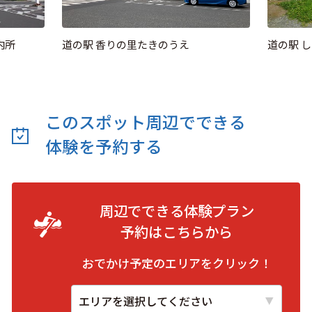
内所
道の駅 香りの里たきのうえ
道の駅 
このスポット周辺でできる
体験を予約する
周辺でできる体験プラン
予約は
こちらから
おでかけ予定のエリアをクリック！