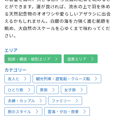
とができます。運が良ければ、流氷の上で羽を休め
る天然記念物のオオワシや愛らしいアザラシに出会
えるかもしれません。白銀の海を力強く進む航跡を
眺め、大自然のスケールを心ゆくまで味わってくだ
さい。
エリア
知床・網走・紋別エリア
道東エリア
カテゴリー
友人と
観光列車・遊覧船・クルーズ船
ひとり旅
男旅
女子旅
夫婦・カップル
ファミリー
旅のスタイル
雲海・夕日・夜景