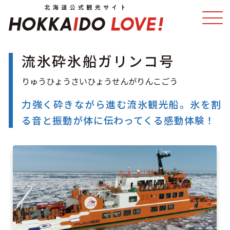
流氷砕氷船ガリンコ号
特集
スポット・体験
温泉
イベント
力強く砕きながら進む流氷観光船。氷を割
る音と振動が体に伝わってくる感動体験！
モデルコース
エリアガイド
グルメ
旅の予約
アクセス