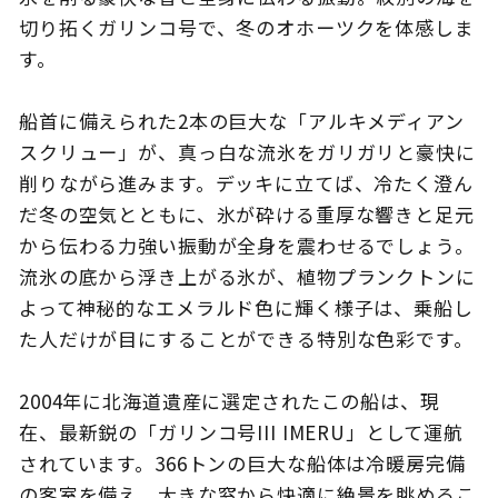
切り拓くガリンコ号で、冬のオホーツクを体感しま
す。
このサイトについて
観光資料
船首に備えられた2本の巨大な「アルキメディアン
スクリュー」が、真っ白な流氷をガリガリと豪快に
動画ライブラリー
フォトライブラリー
削りながら進みます。デッキに立てば、冷たく澄ん
だ冬の空気とともに、氷が砕ける重厚な響きと足元
お問い合わせ
から伝わる力強い振動が全身を震わせるでしょう。
流氷の底から浮き上がる氷が、植物プランクトンに
よって神秘的なエメラルド色に輝く様子は、乗船し
Languages
た人だけが目にすることができる特別な色彩です。
2004年に北海道遺産に選定されたこの船は、現
在、最新鋭の「ガリンコ号III IMERU」として運航
されています。366トンの巨大な船体は冷暖房完備
の客室を備え、大きな窓から快適に絶景を眺めるこ