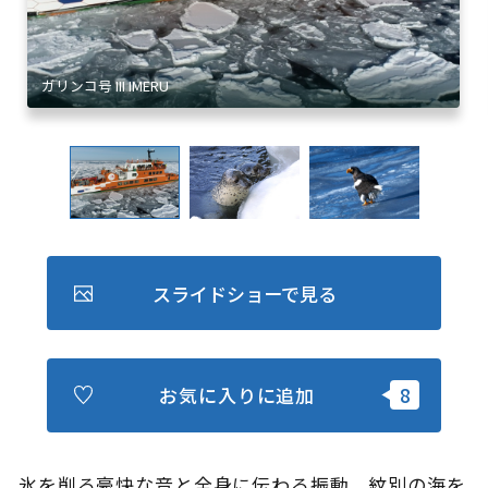
キュンちゃんオンラインショップ
北海道はやわかり
旅のテーマで探す
7つの国立公園
キュンちゃんの部屋
さっぽろ圏e旅ギフト
スライドショーで見る
お気に入りに追加
お気に入り
事業者の皆さまへ
氷を削る豪快な音と全身に伝わる振動。紋別の海を