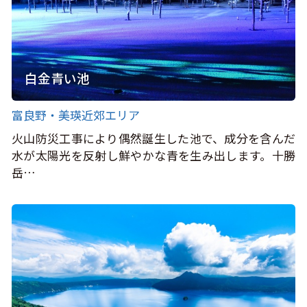
白金青い池
富良野・美瑛近郊エリア
火山防災工事により偶然誕生した池で、成分を含んだ
水が太陽光を反射し鮮やかな青を生み出します。十勝
岳…