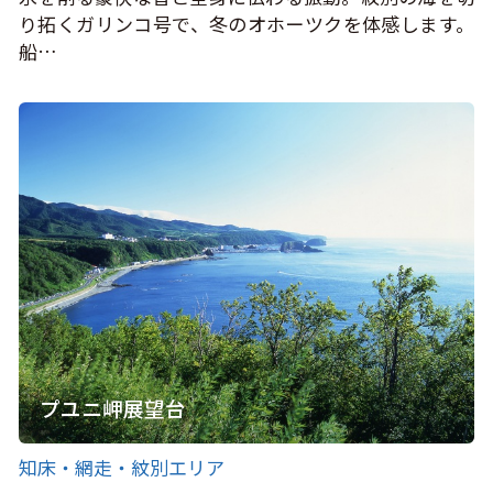
り拓くガリンコ号で、冬のオホーツクを体感します。
船…
プユニ岬展望台
知床・網走・紋別エリア