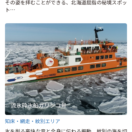
その姿を拝むことができる、北海道屈指の秘境スポッ
ト…
流氷砕氷船ガリンコ号
知床・網走・紋別エリア
氷を削る豪快な音と全身に伝わる振動。紋別の海を切