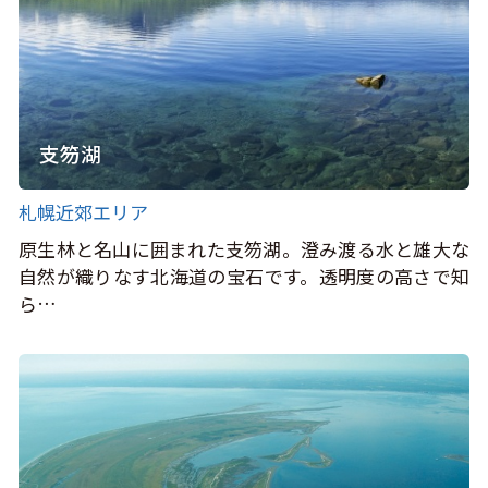
支笏湖
札幌近郊エリア
原生林と名山に囲まれた支笏湖。澄み渡る水と雄大な
自然が織りなす北海道の宝石です。透明度の高さで知
ら…