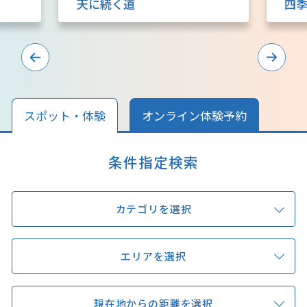
天に続く道
四
キュンちゃんオンラインショップ
北海道はやわかり
旅のテーマで探す
7つの国立公園
スポット・体験
オンライン体験予約
キュンちゃんの部屋
条件指定検索
さっぽろ圏e旅ギフト
カテゴリを選択
エリアを選択
お気に入り
事業者の皆さまへ
現在地からの距離を選択