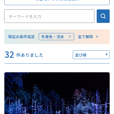
このサイトについて
観光資料
全て解除
現在の条件指定
冬景色・流氷
動画ライブラリー
フォトライブラリー
32
お問い合わせ
件ありました
並び順
Languages