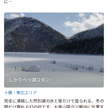
に…
しかりべつ湖コタン
十勝・帯広エリア
完全に凍結した然別湖の氷と雪だけで造られる、冬の
間だけ現れる幻の村です。大雪山国立公園内に位置す