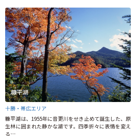
糠平湖
十勝・帯広エリア
糠平湖は、1955年に音更川をせき止めて誕生した、原
生林に囲まれた静かな湖です。四季折々に表情を変え
る…