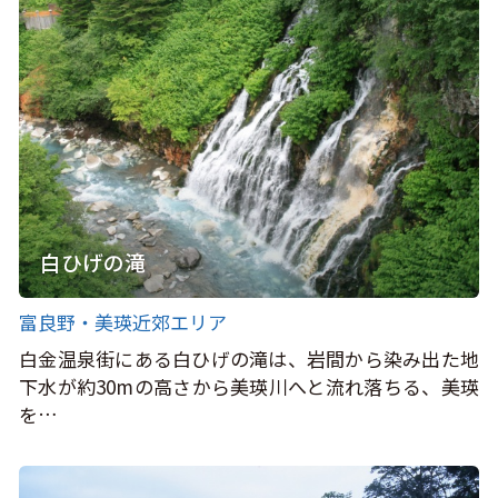
白ひげの滝
富良野・美瑛近郊エリア
白金温泉街にある白ひげの滝は、岩間から染み出た地
下水が約30mの高さから美瑛川へと流れ落ちる、美瑛
を…