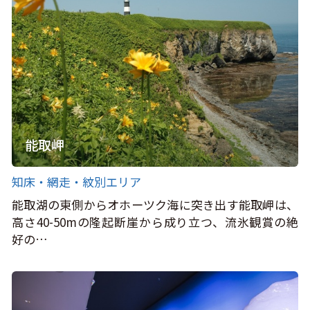
能取岬
知床・網走・紋別エリア
能取湖の東側からオホーツク海に突き出す能取岬は、
高さ40-50mの隆起断崖から成り立つ、流氷観賞の絶
好の…