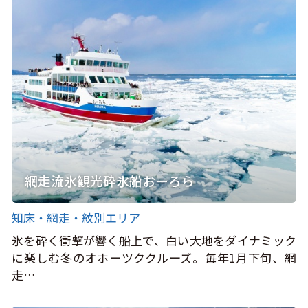
網走流氷観光砕氷船おーろら
知床・網走・紋別エリア
氷を砕く衝撃が響く船上で、白い大地をダイナミック
に楽しむ冬のオホーツククルーズ。毎年1月下旬、網
走…