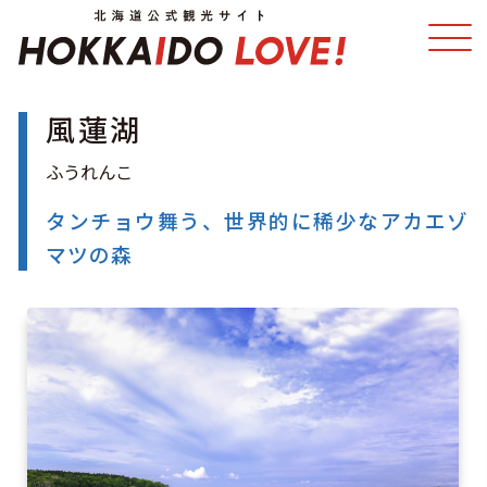
風蓮湖
特集
スポット・体験
温泉
イベント
タンチョウ舞う、世界的に稀少なアカエゾ
マツの森
モデルコース
エリアガイド
グルメ
旅の予約
アクセス