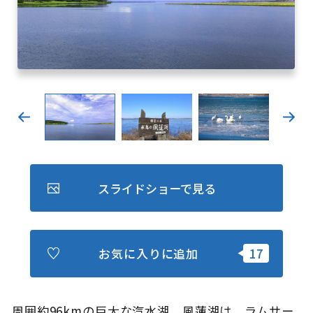
キュンちゃんオンラインショップ
北海道はやわかり
旅のテーマで探す
7つの国立公園
キュンちゃんの部屋
さっぽろ圏e旅ギフト
スライドショーで見る
お気に入りに追加
お気に入り
事業者の皆さまへ
周囲約96kmの巨大な汽水湖、風蓮湖は、ラムサー