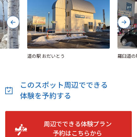
道の駅 おだいとう
羅臼道の
このスポット周辺でできる
体験を予約する
周辺でできる体験プラン
予約は
こちらから