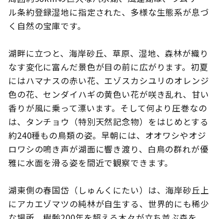
ル条約登録湿地に指定された、多様な生態系が息づ
く自然の宝庫です。
このサイトについて
観光資料
湖畔に立つと、海岸砂丘、草原、湿地、森林が織り
なす変化に富んだ景色が目の前に広がります。初夏
動画ライブラリー
フォトライブラリー
にはハマナスの赤い花、エゾスカシユリのオレンジ
色の花、センダイハギの黄色い花が咲き乱れ、甘い
お問い合わせ
香りが風に乗って漂います。そして何より圧巻なの
は、タンチョウ（特別天然記念物）をはじめとする
約240種もの鳥類の姿。早朝には、オオワシやオジ
Languages
ロワシの鳴き声が湖面に響き渡り、白鳥の群れが優
雅に水面を滑る姿を間近で観察できます。
湖東側の春国岱（しゅんくにたい）は、海岸砂丘上
にアカエゾマツの純林が自生する、世界的にも稀少
な場所。樹齢200年を超える木々が立ち並ぶ森を、