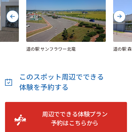
道の駅 サンフラワー北竜
道の駅 
このスポット周辺でできる
体験を予約する
周辺でできる体験プラン
予約は
こちらから