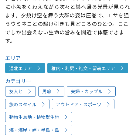
に小魚をくわえながら次々と巣へ帰る光景が見られ
ます。夕焼け空を舞う大群の姿は圧巻で、エサを狙
うウミネコとの駆け引きも見どころのひとつ。ここ
でしか出会えない生命の営みを間近で体感できま
す。
エリア
道北エリア
稚内・利尻・礼文・留萌エリア
カテゴリー
友人と
男旅
夫婦・カップル
旅のスタイル
アウトドア・スポーツ
動物生息地・植物群生地
海・海岸・岬・半島・島