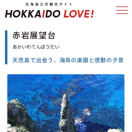
赤岩展望台
特集
スポット・体験
温泉
イベント
天売島で出会う、海鳥の楽園と感動の夕景
モデルコース
エリアガイド
グルメ
旅の予約
アクセス