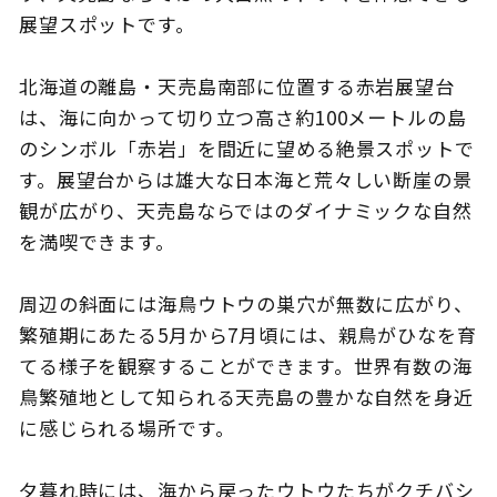
展望スポットです。
北海道の離島・天売島南部に位置する赤岩展望台
このサイトについて
観光資料
は、海に向かって切り立つ高さ約100メートルの島
のシンボル「赤岩」を間近に望める絶景スポットで
動画ライブラリー
フォトライブラリー
す。展望台からは雄大な日本海と荒々しい断崖の景
観が広がり、天売島ならではのダイナミックな自然
お問い合わせ
を満喫できます。
周辺の斜面には海鳥ウトウの巣穴が無数に広がり、
Languages
繁殖期にあたる5月から7月頃には、親鳥がひなを育
てる様子を観察することができます。世界有数の海
鳥繁殖地として知られる天売島の豊かな自然を身近
に感じられる場所です。
夕暮れ時には、海から戻ったウトウたちがクチバシ