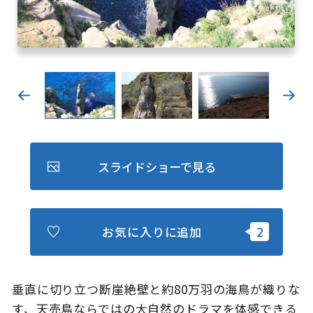
キュンちゃんオンラインショップ
北海道はやわかり
旅のテーマで探す
7つの国立公園
キュンちゃんの部屋
スライドショーで見る
さっぽろ圏e旅ギフト
お気に入りに追加
お気に入り
事業者の皆さまへ
垂直に切り立つ断崖絶壁と約80万羽の海鳥が織りな
す、天売島ならではの大自然のドラマを体感できる