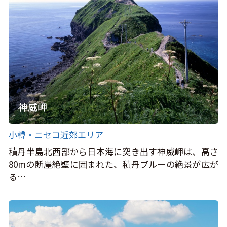
神威岬
小樽・ニセコ近郊エリア
積丹半島北西部から日本海に突き出す神威岬は、高さ
80mの断崖絶壁に囲まれた、積丹ブルーの絶景が広が
る…