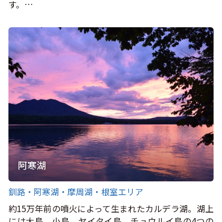
す。…
阿寒湖
釧路・阿寒湖・摩周湖・根室エリア
約15万年前の噴火によって生まれたカルデラ湖。湖上
には大島、小島、ヤイタイ島、チュウルイ島の4つの