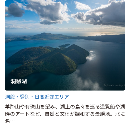
洞爺湖
洞爺・登別・日高近郊エリア
羊蹄山や有珠山を望み、湖上の島々を巡る遊覧船や湖
畔のアートなど、自然と文化が調和する景勝地。北に
名…