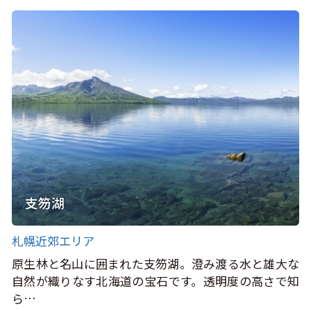
支笏湖
札幌近郊エリア
原生林と名山に囲まれた支笏湖。澄み渡る水と雄大な
自然が織りなす北海道の宝石です。透明度の高さで知
ら…