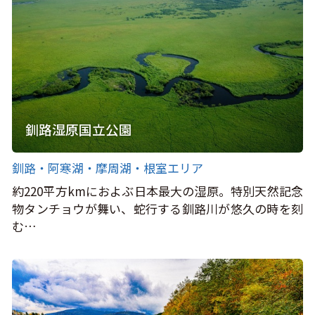
釧路湿原国立公園
釧路・阿寒湖・摩周湖・根室エリア
約220平方kmにおよぶ日本最大の湿原。特別天然記念
物タンチョウが舞い、蛇行する釧路川が悠久の時を刻
む…