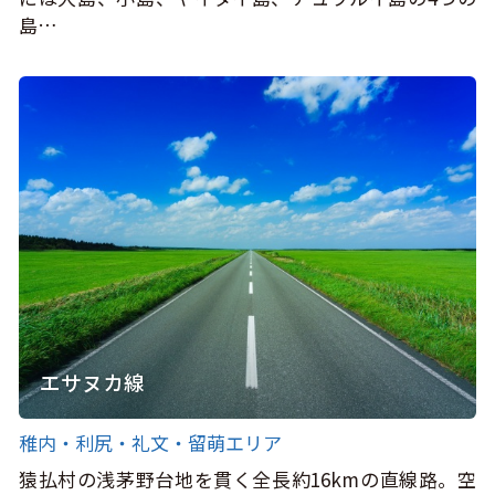
島…
エサヌカ線
稚内・利尻・礼文・留萌エリア
猿払村の浅茅野台地を貫く全長約16kmの直線路。空