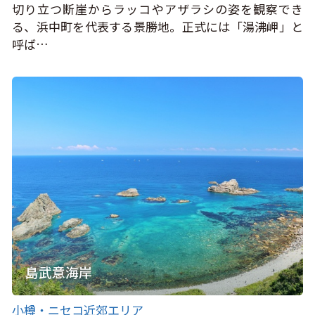
切り立つ断崖からラッコやアザラシの姿を観察でき
る、浜中町を代表する景勝地。正式には「湯沸岬」と
呼ば…
島武意海岸
小樽・ニセコ近郊エリア