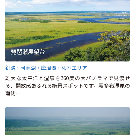
琵琶瀬展望台
釧路・阿寒湖・摩周湖・根室エリア
雄大な太平洋と湿原を360度の大パノラマで見渡せ
る、開放感あふれる絶景スポットです。霧多布湿原の
南側…