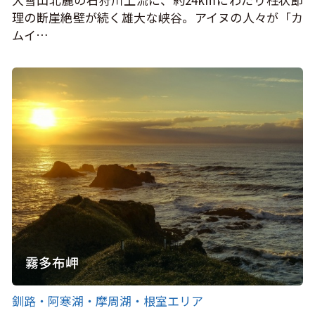
理の断崖絶壁が続く雄大な峡谷。アイヌの人々が「カ
ムイ…
霧多布岬
釧路・阿寒湖・摩周湖・根室エリア