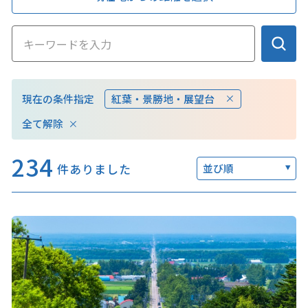
このサイトについて
観光資料
現在の条件指定
紅葉・景勝地・展望台
動画ライブラリー
フォトライブラリー
全て解除
お問い合わせ
234
件ありました
並び順
Languages