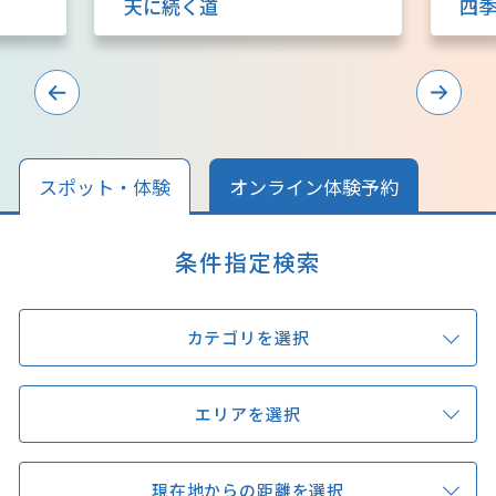
天に続く道
四
キュンちゃんオンラインショップ
北海道はやわかり
旅のテーマで探す
7つの国立公園
スポット・体験
オンライン体験予約
キュンちゃんの部屋
条件指定検索
さっぽろ圏e旅ギフト
カテゴリを選択
エリアを選択
お気に入り
事業者の皆さまへ
現在地からの距離を選択