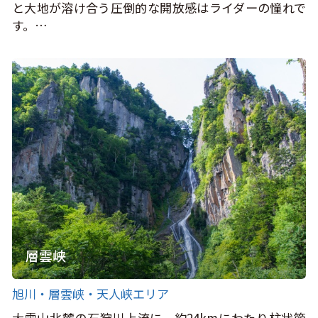
と大地が溶け合う圧倒的な開放感はライダーの憧れで
す。…
層雲峡
旭川・層雲峡・天人峡エリア
大雪山北麓の石狩川上流に、約24kmにわたり柱状節