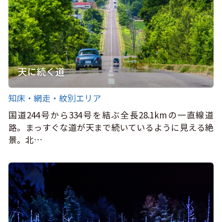
天に続く道
知床・網走・紋別エリア
国道244号から334号を結ぶ全長28.1kmの一直線道
路。まっすぐな道が天まで続いているように見える絶
景。北…