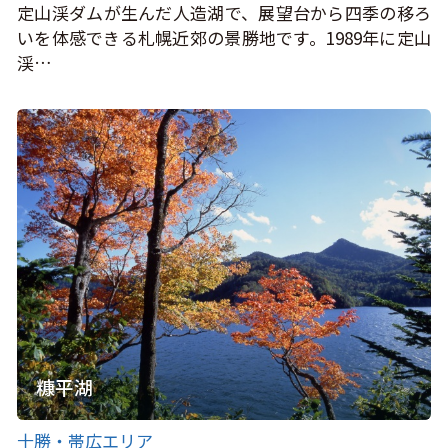
定山渓ダムが生んだ人造湖で、展望台から四季の移ろ
いを体感できる札幌近郊の景勝地です。1989年に定山
渓…
糠平湖
十勝・帯広エリア