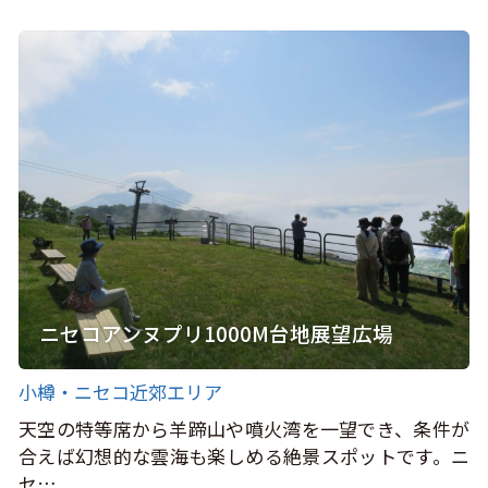
ニセコアンヌプリ1000M台地展望広場
小樽・ニセコ近郊エリア
天空の特等席から羊蹄山や噴火湾を一望でき、条件が
合えば幻想的な雲海も楽しめる絶景スポットです。ニ
セ…