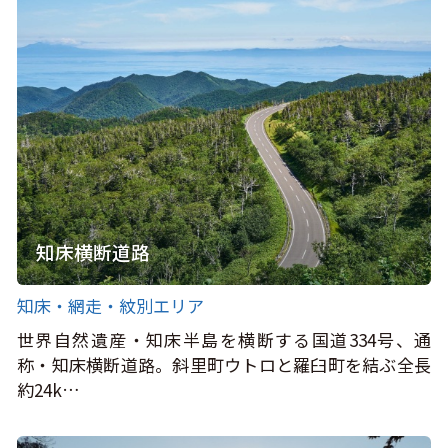
知床横断道路
知床・網走・紋別エリア
世界自然遺産・知床半島を横断する国道334号、通
称・知床横断道路。斜里町ウトロと羅臼町を結ぶ全長
約24k…