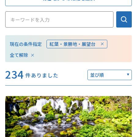
このサイトについて
観光資料
現在の条件指定
紅葉・景勝地・展望台
動画ライブラリー
フォトライブラリー
全て解除
お問い合わせ
234
件ありました
並び順
Languages