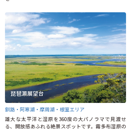
琵琶瀬展望台
釧路・阿寒湖・摩周湖・根室エリア
雄大な太平洋と湿原を360度の大パノラマで見渡せ
る、開放感あふれる絶景スポットです。霧多布湿原の