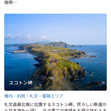
南側…
スコトン岬
稚内・利尻・礼文・留萌エリア
礼文島最北端に位置するスコトン岬。荒々しい断崖か
ら日本海を一望し、北の果ての実感を五感で味わえま