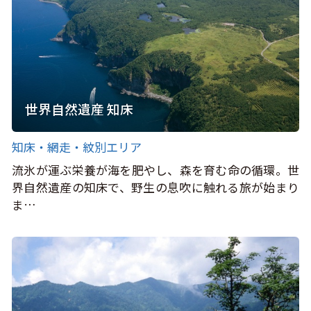
世界自然遺産 知床
知床・網走・紋別エリア
流氷が運ぶ栄養が海を肥やし、森を育む命の循環。世
界自然遺産の知床で、野生の息吹に触れる旅が始まり
ま…