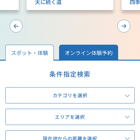
天に続く道
四
キュンちゃんオンラインショップ
北海道はやわかり
旅のテーマで探す
7つの国立公園
スポット・体験
オンライン体験予約
キュンちゃんの部屋
条件指定検索
さっぽろ圏e旅ギフト
カテゴリを選択
エリアを選択
お気に入り
事業者の皆さまへ
現在地からの距離を選択