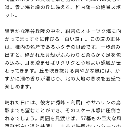
道。青い海と緑の丘に映える、稚内随一の絶景スポ
ット。
このサイトについて
観光資料
緑豊かな宗谷丘陵の中を、紺碧のオホーツク海に向
かってまっすぐに伸びる「白い道」。この道の正体
動画ライブラリー
フォトライブラリー
は、稚内の名産であるホタテの貝殻です。一歩踏み
出すと、砕かれた貝殻がふんわりと柔らかく足を包
お問い合わせ
み込み、耳を澄ませばサクサクと心地よい感触が伝
わってきます。丘を吹き抜ける爽やかな風には、か
すかに潮の香りが混じり、北の大地の息吹を五感で
Languages
楽しめます。
晴れた日には、彼方に秀峰・利尻山やサハリンの島
影までも望むことができ、そのスケール感に圧倒さ
れるでしょう。周囲を見渡せば、57基もの巨大な風
車群が白い道と共演し、まるで映画のワンシーンの