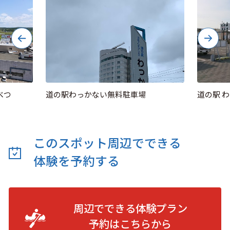
べつ
道の駅わっかない無料駐車場
道の駅 
このスポット周辺でできる
体験を予約する
周辺でできる体験プラン
予約は
こちらから