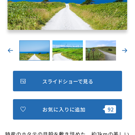
キュンちゃんオンラインショップ
北海道はやわかり
旅のテーマで探す
7つの国立公園
キュンちゃんの部屋
さっぽろ圏e旅ギフト
スライドショーで見る
お気に入りに追加
お気に入り
事業者の皆さまへ
特産のホタテの貝殻を敷き詰めた、約3kmの美しい