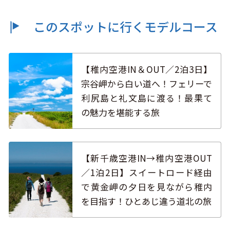
このスポットに行くモデルコース
【稚内空港IN＆OUT／2泊3日】
宗谷岬から白い道へ！フェリーで
利尻島と礼文島に渡る！最果て
の魅力を堪能する旅
【新千歳空港IN→稚内空港OUT
／1泊2日】スイートロード経由
で黄金岬の夕日を見ながら稚内
を目指す！ひとあじ違う道北の旅