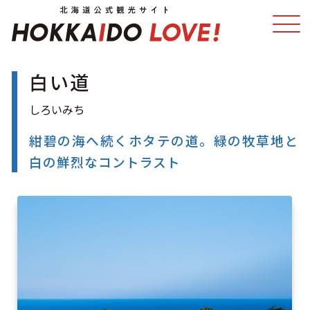
白い道
特集
スポット・体験
温泉
イベント
紺碧の海へ続くホタテの道。緑の牧草地と
白の鮮烈なコントラスト
モデルコース
エリアガイド
グルメ
旅の予約
アクセス