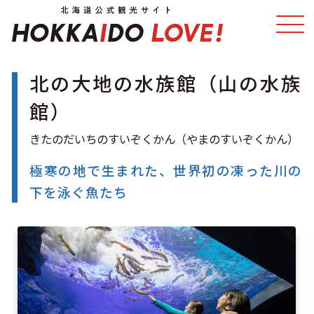
北の大地の水族館（山の水族
特集
スポット・体験
館）
温泉
イベント
極寒の地で生まれた、世界初の凍った川の
モデルコース
エリアガイド
下を泳ぐ魚たち
グルメ
旅の予約
アクセス