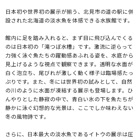
日本初や世界初の展示が揃う、北見市の道の駅に併
設された北海道の淡水魚を体感できる水族館です。
このサイトについて
観光資料
館内に足を踏み入れると、まず目に飛び込んでくる
のは日本初の「滝つぼ水槽」です。激流に逆らって
動画ライブラリー
フォトライブラリー
力強く泳ぐ魚たちの躍動感あふれる姿を、水底から
お問い合わせ
見上げるような視点で観察できます。透明な水面が
白く泡立ち、尾びれが激しく動く様子は臨場感たっ
ぷりです。また、冬には世界初の試みとして、自然
の川のように水面が凍結する展示も登場します。ひ
Languages
んやりとした静寂の中で、青白い氷の下を魚たちが
静かに泳ぐ幻想的な光景は、ここでしか味わえない
冬の風物詩です。
さらに、日本最大の淡水魚であるイトウの展示は圧