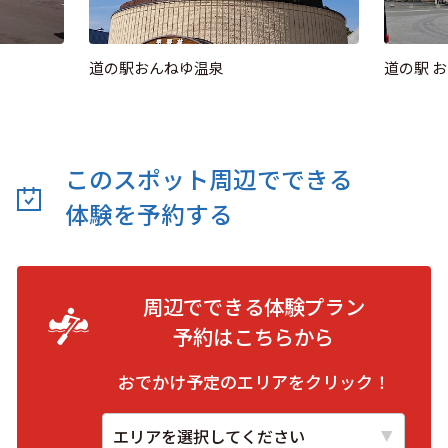
道の駅おんねゆ温泉
道の駅 
このスポット周辺でできる
体験を予約する
周辺でできる体験プラン
予約は
こちらから
おでかけ予定のエリアをクリック！