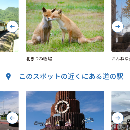
北きつね牧場
おんねゆ
このスポットの近くにある道の駅