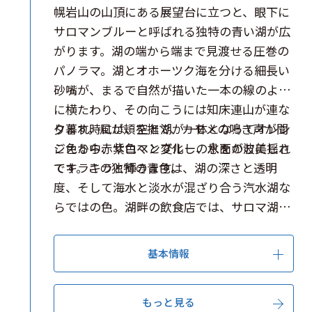
幌岩山の山頂にある展望台に立つと、眼下に
サロマンブルーと呼ばれる独特の青い湖が広
がります。湖の端から端まで見渡せる圧巻の
パノラマ。湖とオホーツク海を分ける細長い
砂嘴が、まるで自然が描いた一本の線のよう
に横たわり、その向こうには知床連山が連な
ります。風が頬を撫で、カモメの鳴き声が聞
夕暮れ時には、空と湖が一体となってオレン
こえる中、サロマンブルーの水面が波に揺れ
ジ色から赤紫色へと変化し、息をのむ美しさ
てキラキラと輝きます。
です。この独特の青色は、湖の深さと透明
度、そして海水と淡水が混ざり合う汽水湖な
らではの色。湖畔の飲食店では、サロマ湖産
の新鮮なホタテを味わえ、プリプリの食感と
甘みが口いっぱいに広がります。広大な湖と
基本情報
空、海が織りなす絶景に包まれる時間が流れ
ます。
もっと見る