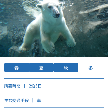
キュンちゃんオンラインショップ
北海道はやわかり
旅のテーマで探す
7つの国立公園
キュンちゃんの部屋
さっぽろ圏e旅ギフト
春
夏
秋
冬
所要時間
2泊3日
お気に入り
事業者の皆さまへ
主な交通手段
車