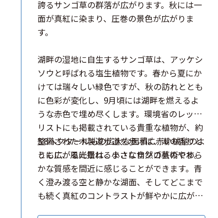
誇るサンゴ草の群落が広がります。秋には一
面が真紅に染まり、圧巻の景色が広がりま
す。
湖畔の湿地に自生するサンゴ草は、アッケシ
ソウと呼ばれる塩生植物です。春から夏にか
けては瑞々しい緑色ですが、秋の訪れととも
に色彩が変化し、9月頃には湖畔を燃えるよ
うな赤色で埋め尽くします。環境省のレッド
リストにも掲載されている貴重な植物が、約
3.8ヘクタールもの広大な面積に赤い絨毯のよ
整備された木製遊歩道を歩けば、潮の香りと
うに広がる光景は、まさに自然の芸術です。
ともに、風に揺れる小さなサンゴ草のやわら
かな質感を間近に感じることができます。青
く澄み渡る空と静かな湖面、そしてどこまで
も続く真紅のコントラストが鮮やかに広がり
ます。最も赤く色づく9月中旬には「能取湖