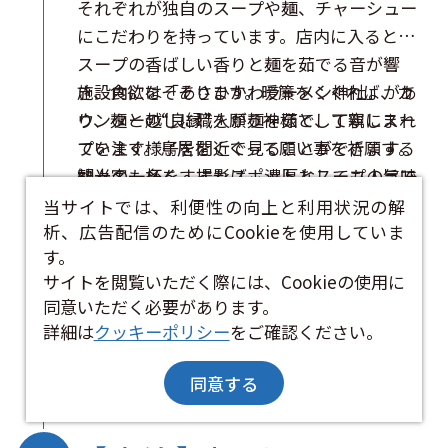
それぞれが独自のスープや麺、チャーシュー
にこだわりを持っています。店内に入ると、
スープの香ばしい香りと麺を茹でる音が響
き、食欲をそそります。暖簾をくぐれば、カ
施設内には「あさひかわラーメン神社」があ
ウンター越しに職人が麺を茹で、丁寧にスー
り、麺との“良縁”を願う神様として親しまれ
プを注ぐ様子を間近で見ることができます。
ています。鳥居をくぐって願い事を祈願する
熱々の一杯をすすれば、濃厚なスープの旨味
観光客も多く、撮影スポットとしても人気で
と麺の食感が口いっぱいに広がります。
す。ショッピングセンターパワーズの一角に
当サイトでは、利便性の向上と利用状況の解
析、広告配信のためにCookieを使用していま
位置し、大型バスも駐車可能な広い駐車場を
す。
完備。旭川ラーメンの名店を一度に巡れる、
基本情報
サイトを閲覧いただく際には、Cookieの使用に
旭川グルメを代表する観光スポットです。
同意いただく必要があります。
詳細は
クッキーポリシー
をご確認ください。
もっと見る
同意する