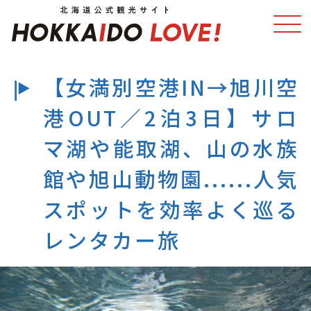
【女満別空港IN→旭川空
特集
スポット・体験
港OUT／2泊3日】サロ
温泉
イベント
マ湖や能取湖、山の水族
館や旭山動物園......人気
モデルコース
エリアガイド
スポットを効率よく巡る
グルメ
旅の予約
レンタカー旅
アクセス