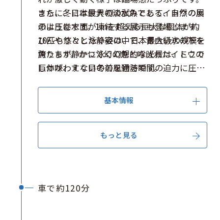
また、冬には世界初の試みとして、自然の川
さらに、日本最大の淡水魚であるイトウの展
のように水面が凍結する展示も登場します。
示は圧巻です。1mを超える巨大な個体が約
ひんやりとした静寂の中で、青白い氷の下を
10匹も悠々と泳ぐ姿は、日本最大級の規模を
魚たちが静かに泳ぐ幻想的な光景は、ここで
誇ります。かつて幻の魚と呼ばれたイトウの
しか味わえない冬の風物詩です。
巨体が、すぐ目の前を通る瞬間の迫力に圧倒
されることでしょう。清涼な水の香りと川の
せせらぎに包まれた空間で、北海道の豊かな
基本情報
水辺の生態系を深く理解できるスポットで
す。
もっと見る
車で約120分