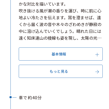
かな対比を描いています。
吹き抜ける風が潮の香りを運び、時に肌に心
地よい冷たさを伝えます。耳を澄ませば、遠
くから届く波の音や木々のざわめきが静寂の
中に溶け込んでいくでしょう。晴れた日には
遠く知床連山の稜線も姿を現し、太陽の光を
反射してきらめく水面とともに、この地でし
か味わえない、北海道らしい贅沢なひととき
基本情報
を過ごせます。
もっと見る
車で約40分