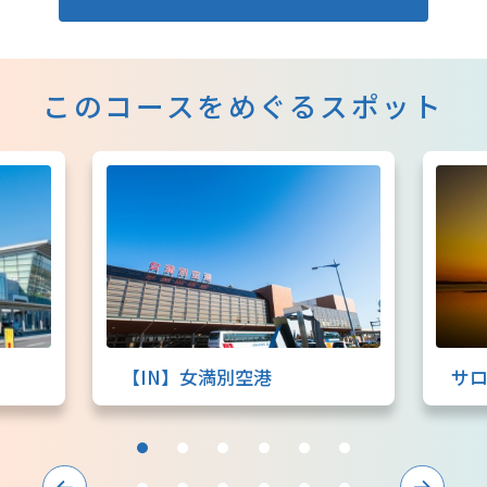
このコースをめぐるスポット
【IN】女満別空港
サ