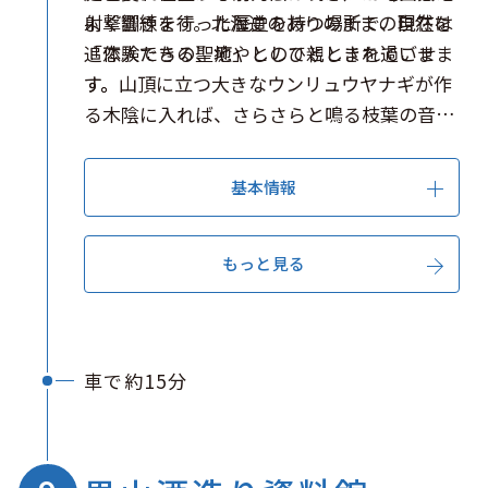
よく響きます。北海道のありのままの自然を
射撃訓練を行った歴史を持つ場所で、現在は
追体験できる、癒やしのひとときを過ごせま
「恋人たちの聖地」として親しまれていま
す。
す。山頂に立つ大きなウンリュウヤナギが作
る木陰に入れば、さらさらと鳴る枝葉の音と
ともに涼やかな風を感じられるでしょう。散
策の後は、古い納屋を改装した
基本情報
「NAYAcafe」のスイーツを手に、お気に入
りの花に囲まれながらゆったりとした時間を
もっと見る
楽しむのがおすすめです。
車で約15分