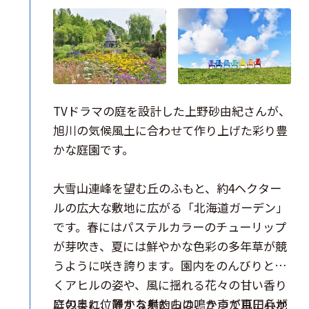
TVドラマの庭を設計した上野砂由紀さんが、
旭川の気候風土に合わせて作り上げた彩り豊
かな庭園です。
大雪山連峰を望む丘のふもと、約4ヘクター
ルの広大な敷地に広がる「北海道ガーデン」
です。春にはパステルカラーのチューリップ
が芽吹き、夏には鮮やかな色彩の多年草が競
うように咲き誇ります。園内をのんびりと歩
くアヒルの姿や、風に揺れる花々の甘い香り
に包まれ、静かな鳥たちの鳴き声が耳に心地
庭の奥に位置する射的山は、かつて屯田兵が