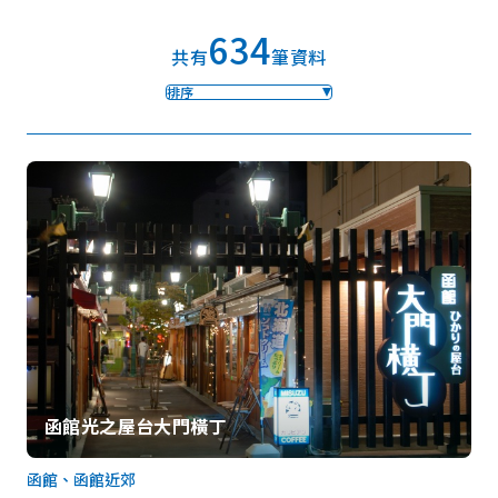
634
共有
筆資料
我的最愛
排序
Face
Insta
YouT
Insta
Face
book
gram
ube
gram
book
照片集
影片
觀光手冊
使用條款
隱私權政策摘要
Cookie 政策
關於我們
連結
語言
函館光之屋台大門橫丁
函館、函館近郊