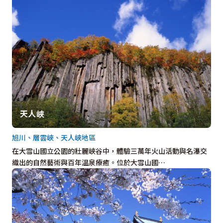
天人峽
旭川、層雲峽、天人峽地區
在大雪山國立公園的壯麗峽谷中，體驗三萬年火山活動與名瀑交
織出的自然藝術與百年溫泉療癒。位於大雪山國…