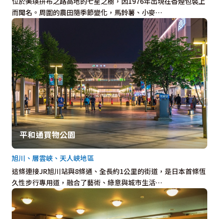
位於美瑛拼布之路高地的七星之樹，因1976年出現在香煙包裝上
而聞名。周圍的農田隨季節變化，馬鈴薯、小麥…
平和通買物公園
旭川、層雲峽、天人峽地區
這條連接JR旭川站與8條通、全長約1公里的街道，是日本首條恆
久性步行專用道，融合了藝術、綠意與城市生活…