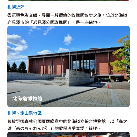
札幌近郊
香氣與色彩交織，展開一段療癒的玫瑰園散步之旅。位於北海道
岩見澤市的「岩見澤公園玫瑰園」，是一座佔地…
北海道博物館
札幌、定山溪地區
位於野幌森林公園廣闊綠意中的北海道立綜合博物館，以「森之
磚（森のちゃれんが）」的愛稱深受喜愛。這裡…