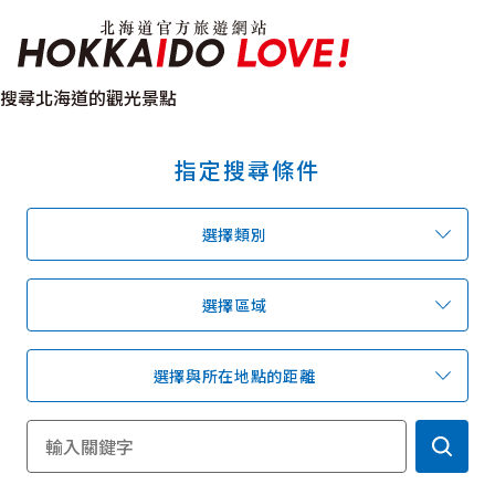
北海道官方旅遊網站 H
搜尋北海道的觀光景點
指定搜尋條件
特輯
觀光景點
溫泉
祭典活動
選擇類別
推薦行程
區域指南
美食
預約
交通指南
選擇區域
選擇與所在地點的距離
北海道簡介
依旅遊主題搜尋
下雨也能盡興
七個國立公園
邂逅絕景
基礎知識