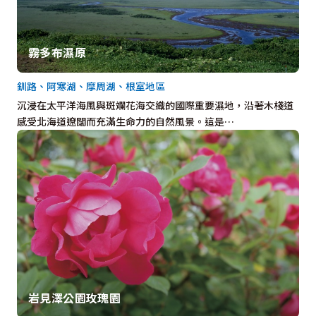
霧多布濕原
釧路、阿寒湖、摩周湖、根室地區
沉浸在太平洋海風與斑斕花海交織的國際重要濕地，沿著木棧道
感受北海道遼闊而充滿生命力的自然風景。這是…
岩見澤公園玫瑰園