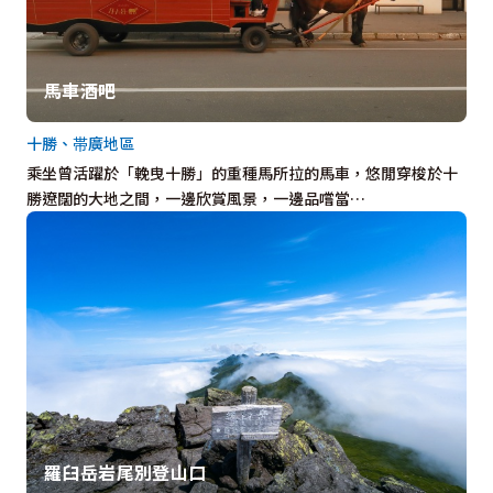
馬車酒吧
十勝、帯廣地區
乘坐曾活躍於「輓曳十勝」的重種馬所拉的馬車，悠閒穿梭於十
勝遼闊的大地之間，一邊欣賞風景，一邊品嚐當…
羅臼岳岩尾別登山口