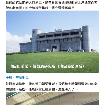
位於函館站前的大門地區，是昔日因青函聯絡船與北洋漁業而繁
榮的老商圈，如今這裡聚集起一條充滿懷舊氣息…
池田町葡萄・葡萄酒研究所（池田葡萄酒城）
十勝、帯廣地區
外觀宛如歐洲古堡的池田葡萄酒城，是體驗十勝葡萄酒魅力的必
訪景點。這裡不僅能欣賞壯麗景觀，更能深入了…