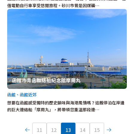
借電動自行車享受悠閒旅程。砂川市曾是因煤礦…
函館市青函聯絡船紀念館摩周丸
函館、函館近郊
想要在函館感受獨特的歷史韻味與海港風情嗎？這艘停泊在岸邊
的巨大連絡船「摩周丸」，將帶領您重溫那段連…
11
12
13
14
15