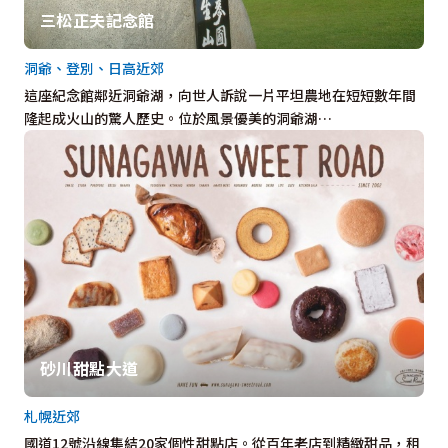
三松正夫記念館
洞爺、登別、日高近郊
這座紀念館鄰近洞爺湖，向世人訴說一片平坦農地在短短數年間
隆起成火山的驚人歷史。位於風景優美的洞爺湖…
砂川甜點大道
札幌近郊
國道12號沿線集結20家個性甜點店。從百年老店到精緻甜品，租