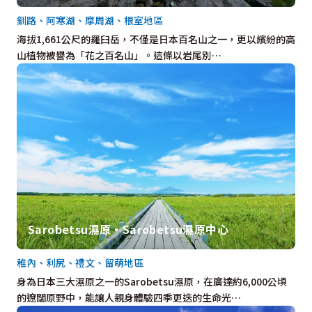
釧路、阿寒湖、摩周湖、根室地區
海拔1,661公尺的羅臼岳，不僅是日本百名山之一，更以繽紛的高
山植物被譽為「花之百名山」。這條以岩尾別…
Sarobetsu濕原・Sarobetsu濕原中心
稚內、利尻、禮文、留萌地區
身為日本三大濕原之一的Sarobetsu濕原，在廣達約6,000公頃
的遼闊原野中，能讓人親身體驗四季更迭的生命光…