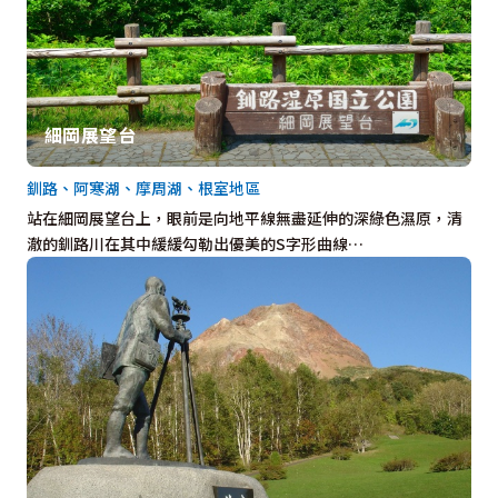
細岡展望台
釧路、阿寒湖、摩周湖、根室地區
站在細岡展望台上，眼前是向地平線無盡延伸的深綠色濕原，清
澈的釧路川在其中緩緩勾勒出優美的S字形曲線…