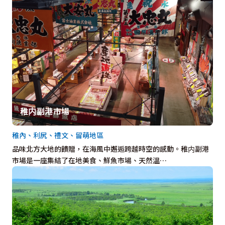
稚内副港市場
稚內、利尻、禮文、留萌地區
品味北方大地的饋贈，在海風中邂逅跨越時空的感動。稚内副港
市場是一座集結了在地美食、鮮魚市場、天然溫…