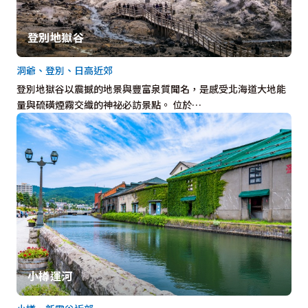
登別地獄谷
洞爺、登別、日高近郊
登別地獄谷以震撼的地景與豐富泉質聞名，是感受北海道大地能
量與硫磺煙霧交織的神祕必訪景點。 位於…
小樽運河