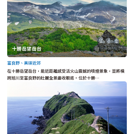
十勝岳望岳台
富良野、美瑛近郊
在十勝岳望岳台，能近距離感受活火山震撼的噴煙景象，並將橫
跨旭川至富良野的壯麗全景盡收眼底。位於十勝…