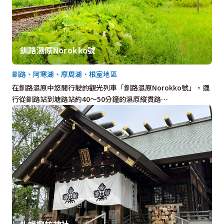
釧路濕原Norokko號
釧路、阿寒湖、摩周湖、根室地區
在釧路濕原中悠閒行駛的觀光列車「釧路濕原Norokko號」，運
行從釧路站到塘路站約40～50分鐘的濕原縱貫路…
札幌諏訪神社