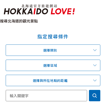
北海道官方旅遊網站 H
搜尋北海道的觀光景點
指定搜尋條件
特輯
觀光景點
溫泉
祭典活動
選擇類別
推薦行程
區域指南
美食
預約
交通指南
選擇區域
選擇與所在地點的距離
北海道簡介
依旅遊主題搜尋
下雨也能盡興
七個國立公園
邂逅絕景
基礎知識