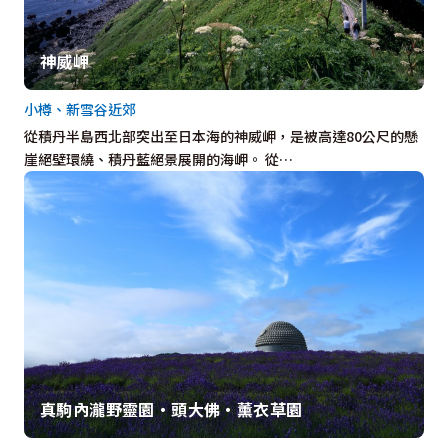
神威岬
小樽、新雪谷近郊
從積丹半島西北部突出至日本海的神威岬，是被高達80公尺的懸
崖絕壁環繞、積丹藍絕景展開的海岬。 從…
真駒內瀧野靈園・頭大佛・薰衣草園