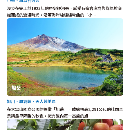
小樽、新雪谷近郊
漫步在完工於1923年的歷史運河旁，感受石造倉庫群與煤氣燈交
織而成的浪漫時光。沿著海岸線緩緩彎曲的「小…
旭岳
旭川、層雲峽、天人峽地區
在大雪山國立公園的象徵「旭岳」，體驗標高2,291公尺的壯闊全
景與最早降臨的秋色。擁有道內第一高度的旭…