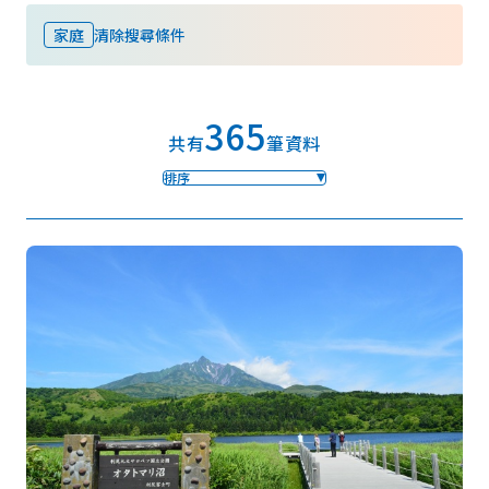
家庭
清除搜尋條件
我的最愛
365
Face
Insta
YouT
Insta
Face
共有
筆資料
book
gram
ube
gram
book
排序
照片集
影片
觀光手冊
使用條款
隱私權政策摘要
Cookie 政策
關於我們
連結
語言