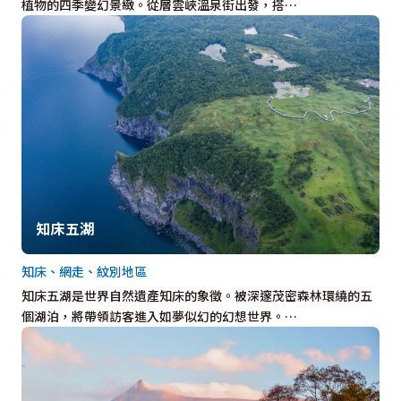
植物的四季變幻景緻。從層雲峽溫泉街出發，搭…
知床五湖
知床、網走、紋別地區
知床五湖是世界自然遺產知床的象徵。被深邃茂密森林環繞的五
個湖泊，將帶領訪客進入如夢似幻的幻想世界。…