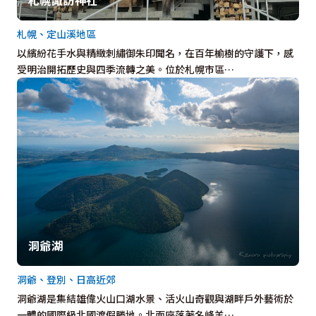
札幌、定山溪地區
以繽紛花手水與精緻刺繡御朱印聞名，在百年榆樹的守護下，感
受明治開拓歷史與四季流轉之美。位於札幌市區…
洞爺湖
洞爺、登別、日高近郊
洞爺湖是集結雄偉火山口湖水景、活火山奇觀與湖畔戶外藝術於
一體的國際級北國渡假勝地。北面座落著名峰羊…