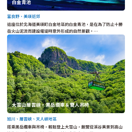
白金青池
富良野、美瑛近郊
這座位於北海道美瑛町白金地區的白金青池，是在為了防止十勝
岳火山泥流而建設堰堤時意外形成的自然景觀。…
大雪山層雲峽・黑岳纜車＆雙人吊椅
旭川、層雲峽、天人峽地區
搭乘黑岳纜車與吊椅，輕鬆登上大雪山，飽覽從溪谷美景到高山