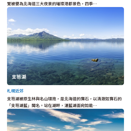
覽被譽為北海道三大夜景的璀璨港都景色，四季…
支笏湖
札幌近郊
支笏湖被原生林與名山環抱，是北海道的寶石，以清澈如寶石的
「支笏湖藍」聞名。站在湖畔，湛藍湖面宛如能…