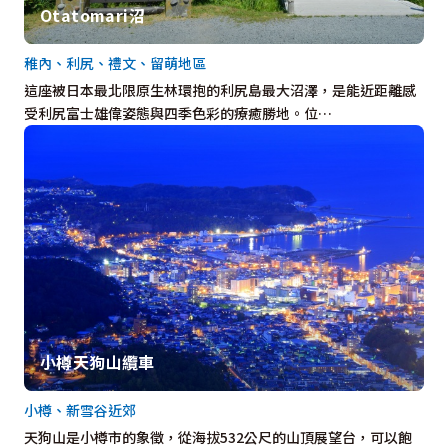
Otatomari沼
稚內、利尻、禮文、留萌地區
這座被日本最北限原生林環抱的利尻島最大沼澤，是能近距離感
受利尻富士雄偉姿態與四季色彩的療癒勝地。位…
小樽天狗山纜車
小樽、新雪谷近郊
天狗山是小樽市的象徵，從海拔532公尺的山頂展望台，可以飽