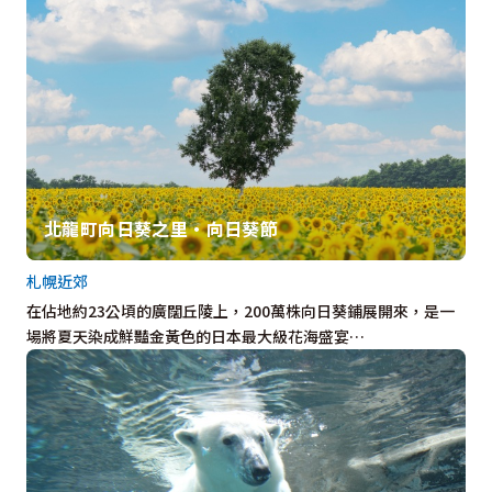
北龍町向日葵之里・向日葵節
札幌近郊
在佔地約23公頃的廣闊丘陵上，200萬株向日葵鋪展開來，是一
場將夏天染成鮮豔金黃色的日本最大級花海盛宴…