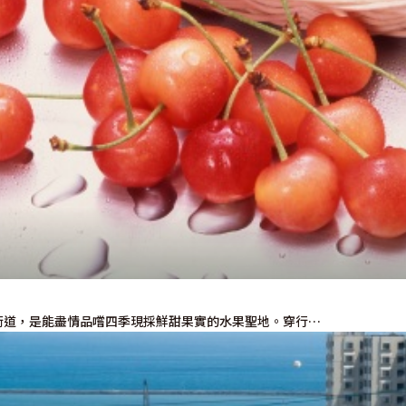
里街道，是能盡情品嚐四季現採鮮甜果實的水果聖地。穿行…