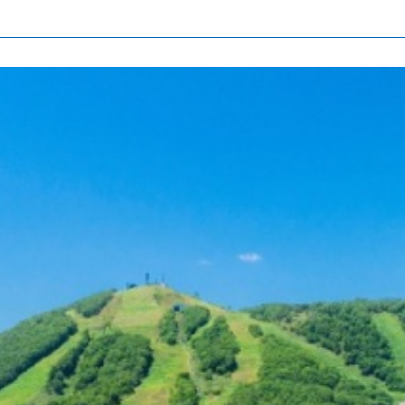
北海道簡介
依旅遊主題搜尋
下雨也能盡興
七個國立公園
邂逅絕景
基礎知識
Faceb
I
ook
r
照片集
影片
觀光手冊