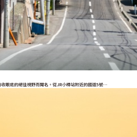
收眼底的絕佳視野而聞名。從JR小樽站附近的國道5號…