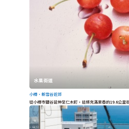
水果街道
小樽、新雪谷近郊
從小樽市鹽谷延伸至仁木町，這條充滿果香的19.6公