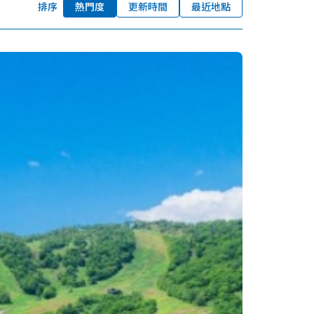
排序
熱門度
更新時間
最近地點
我的最愛
nstag
YouTu
Instag
Faceb
am
be
ram
ook