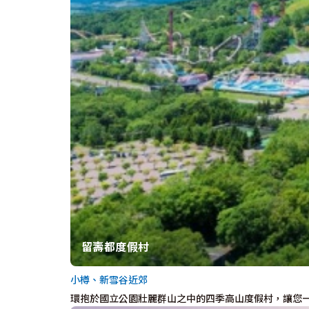
留壽都度假村
小樽、新雪谷近郊
環抱於國立公園壯麗群山之中的四季高山度假村，讓您