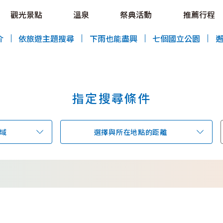
OVE!
觀光景點
溫泉
祭典活動
推薦行程
HOKKAIDO LOVE!
介
依旅遊主題搜尋
下雨也能盡興
七個國立公園
指定搜尋條件
特輯
觀光景點
溫泉
祭典活動
域
選擇與所在地點的距離
推薦行程
區域指南
美食
預約
交通指南