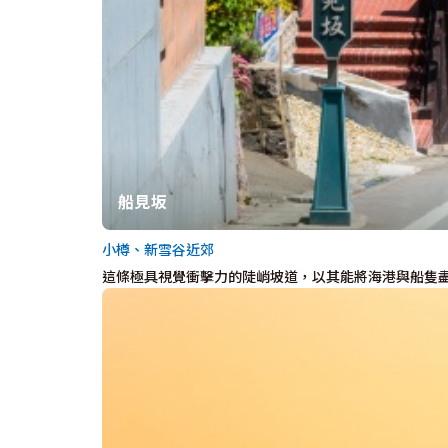
船見坂
小樽、新雪谷近郊
這條極具視覺衝擊力的陡峭坡道，以其能將海港與船隻盡