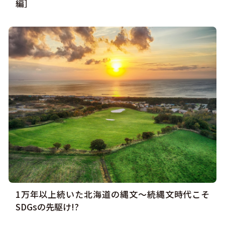
編］
1万年以上続いた北海道の縄文〜続縄文時代こそ
SDGsの先駆け!?