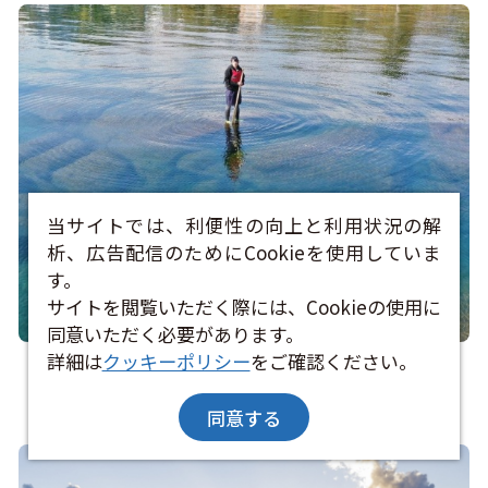
当サイトでは、利便性の向上と利用状況の解
析、広告配信のためにCookieを使用していま
す。
サイトを閲覧いただく際には、Cookieの使用に
同意いただく必要があります。
詳細は
クッキーポリシー
をご確認ください。
洞爺湖と支笏湖には湖面に立てる場所「ゼロポイ
ント」がある⁉
同意する