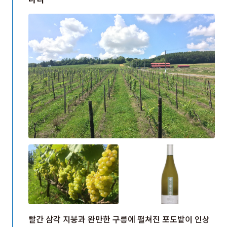
빨간 삼각 지붕과 완만한 구릉에 펼쳐진 포도밭이 인상