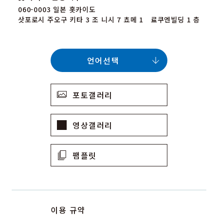
060-0003 일본 홋카이도
삿포로시 주오구 키타 3 조 니시 7 쵸메 1 료쿠엔빌딩 1 층
언어선택
포토갤러리
영상갤러리
팸플릿
이용 규약