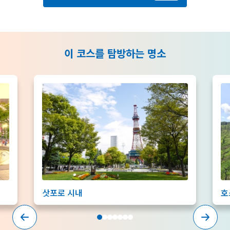
이 코스를 탐방하는 명소
삿포로 시내
호