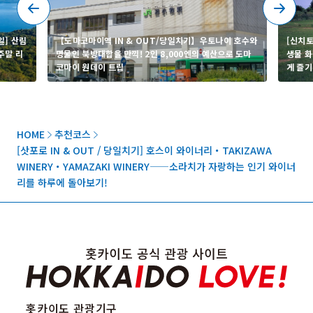
일] 산림
【도마코마이역 IN & OUT/당일치기】우토나이 호수와
[신치토
주말 리
명물인 북방대합을 만끽! 2인 8,000엔의 예산으로 도마
생물 화
코마이 원데이 트립
게 즐기
HOME
추천코스
[삿포로 IN & OUT / 당일치기] 호스이 와이너리・TAKIZAWA
WINERY・YAMAZAKI WINERY——소라치가 자랑하는 인기 와이너
리를 하루에 돌아보기!
홋카이도 관광기구