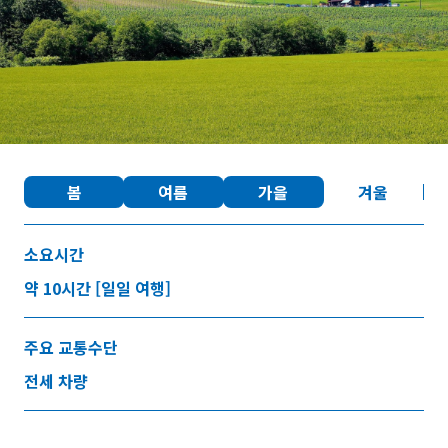
즐겨찾기
Face
Insta
YouT
Insta
Face
book
gram
ube
gram
book
포토갤러리
봄
여름
가을
겨울
영상갤러리
팸플릿
이용 규약
운영조직 소개
소요시간
링크
약 10시간 [일일 여행]
언어선택
주요 교통수단
전세 차량