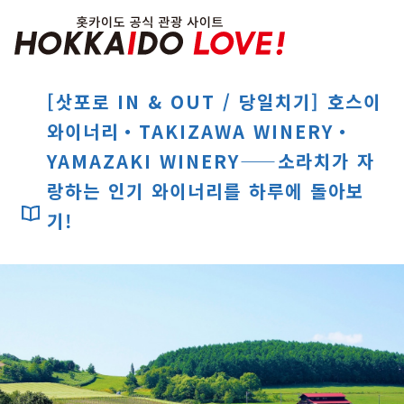
Hokkaido Officia
[삿포로 IN & OUT / 당일치기] 호스이
와이너리・TAKIZAWA WINERY・
특집
YAMAZAKI WINERY——소라치가 자
관광지
온천
이벤트
랑하는 인기 와이너리를 하루에 돌아보
추천코스
지역 가이드
기!
음식문화
예약
교통
홋카이도 둘러보기
여행 테마로 검색
빗속에서 만끽
7개의 국립공원
절경을 만나는 여행
기초지식