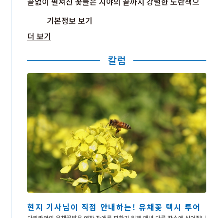
끝없이 펼쳐진 꽃들은 시야의 끝까지 강렬한 노란색으
로 가득 채워집니다. 5월 중순부터 6월 초순에 이르는
기본정보 보기
개화 시기에는 바람을 타고 유채꽃 특유의 달콤하고 힘
더 보기
찬 향기가 감돌아 봄이 왔음을 온몸으로 느끼게 해줍니
다.
칼럼
다키카와시의 유채꽃 재배는 1989년부터 시작되었으
며, 현재는 ‘홋카이도 감동의 순간 100선’에도 선정되어
있습니다. 연작 장애를 방지하기 위해 매년 심는 위치가
바뀌므로, 방문할 때마다 새로운 풍경을 만날 수 있다는
점도 이곳만의 매력입니다.
축제 기간에는 기분 좋은 바람을 느끼며 풍경을 즐길 수
있는 ‘유채꽃 버스’나 ‘유채꽃 택시’가 운행됩니다. 토요
일과 일요일에만 한정 개방되는 특설 행사장에서는 평
소에는 들어갈 수 없는 꽃밭 속으로 직접 들어가, 360도
꽃에 둘러싸이는 환상적인 경험을 할 수 있습니다.
현지 기사님이 직접 안내하는! 유채꽃 택시 투어
다키카와의 유채꽃밭은 연작 장애를 피하기 위해 매년 다른 장소에 심어집니