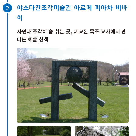
야스다간조각미술관 아르떼 피아차 비바
이
자연과 조각이 숨 쉬는 곳, 폐교된 목조 교사에서 만
나는 예술 산책