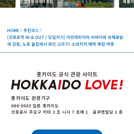
코마이 원데이 트립
게 즐기
HOME
추천코스
[삿포로역 IN & OUT / 당일치기] 아르테피아차 비바이와 유채꽃밭
에 감동, 노포 술집에서 와인 고르기! 소라치의 매력 체험 여행
홋카이도 관광기구
060-0003 일본 홋카이도
삿포로시 주오구 키타 3 조 니시 7 쵸메 1 료쿠엔빌딩 1 층