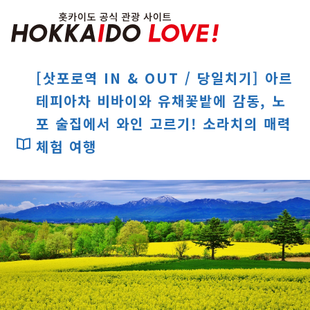
Hokkaido Officia
[삿포로역 IN & OUT / 당일치기] 아르
테피아차 비바이와 유채꽃밭에 감동, 노
특집
포 술집에서 와인 고르기! 소라치의 매력
관광지
온천
이벤트
체험 여행
추천코스
지역 가이드
음식문화
예약
교통
홋카이도 둘러보기
여행 테마로 검색
빗속에서 만끽
7개의 국립공원
절경을 만나는 여행
기초지식