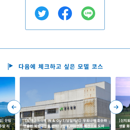
다음에 체크하고 싶은 모델 코스
일] 산림
【도마코마이역 IN & OUT/당일치기】우토나이 호수와
[신치토
주말 리
명물인 북방대합을 만끽! 2인 8,000엔의 예산으로 도마
생물 화