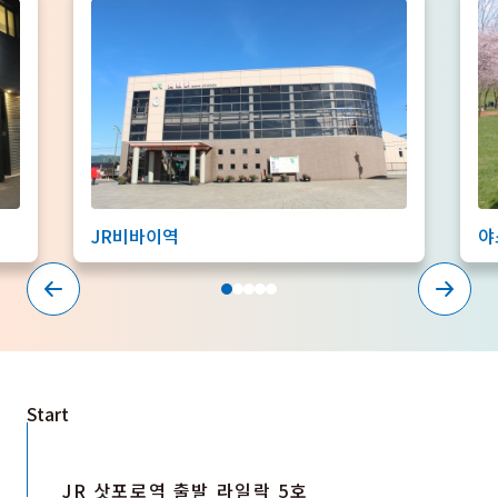
JR비바이역
야
Start
JR 삿포로역 출발 라일락 5호