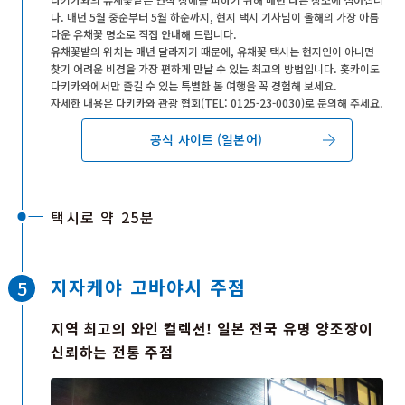
다. 매년 5월 중순부터 5월 하순까지, 현지 택시 기사님이 올해의 가장 아름
현장에는 사람들의 활기찬 목소리가 울려 퍼지고, 지역
다운 유채꽃 명소로 직접 안내해 드립니다.
특산물인 식용 유채꽃 ‘유키와리 나바나’와 갓 짜낸 유채
유채꽃밭의 위치는 매년 달라지기 때문에, 유채꽃 택시는 현지인이 아니면
기름을 사용한 먹거리도 풍성합니다. 이번 봄, 다키카와
찾기 어려운 비경을 가장 편하게 만날 수 있는 최고의 방법입니다. 홋카이도
다키카와에서만 즐길 수 있는 특별한 봄 여행을 꼭 경험해 보세요.
에서 마음이 편안해지는 힐링의 시간을 보내보시는 건
자세한 내용은 다키카와 관광 협회(TEL: 0125-23-0030)로 문의해 주세요.
어떨까요?
공식 사이트 (일본어)
택시로 약 25분
지자케야 고바야시 주점
지역 최고의 와인 컬렉션! 일본 전국 유명 양조장이
신뢰하는 전통 주점