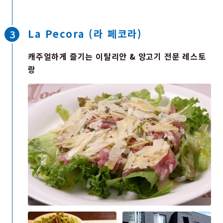
정적이 흐릅니다. 이곳에서는 매달 흰 대리석을 깎아 자
신의 마음을 형태로 표현하는 ‘코코로오 호루(마음을 조
각하는) 수업’도 열립니다. 산책 후에는 부지 내 카페에
La Pecora (라 페코라)
서 잠시 쉬어가 보세요. 창밖으로 펼쳐지는 녹음과 조각
을 바라보며 향긋한 커피와 함께 평온한 시간을 즐길 수
캐주얼하게 즐기는 이탈리안 & 양고기 전문 레스토
있습니다.
랑