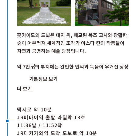
홋카이도의 드넓은 대지 위, 폐교된 목조 교사와 광활한
숲이 어우러져 세계적인 조각가 야스다 칸의 작품들이
자연과 공명하는 예술 광장입니다.
약 7만㎡의 부지에는 완만한 언덕과 녹음이 우거진 광장
이 펼쳐져 있으며, 약 40점의 조각 작품이 곳곳에 자리
기본정보 보기
하고 있습니다. 봄의 부드러운 바람, 여름의 짙은 초록
더 보기
빛, 가을의 선명한 단풍, 그리고 모든 것을 하얗게 감싸
는 겨울의 설경까지. 방문할 때마다 다른 표정을 보여주
는 자연과 매끄러운 질감의 조각이 아름답게 어우러집
택시로 약 10분
니다. 야외를 걷다 보면 풀잎이 흔들리는 소리와 새들의
쇼와 초기에 지어진 목조 교사 안에는 당시 교실의 정취
JR비바이역 출발 라일락 13호
지저귐이 기분 좋게 울려 퍼지고, 소라치의 맑은 공기가
를 간직한 갤러리가 있습니다. 한 걸음 발을 들여놓으면
11:36발 / 11:52착
가슴 깊숙이 전해집니다.
오래된 나무의 따스한 향기에 감싸이며 어딘가 그리운
JR다키가와역 도착 도보로 약 10분