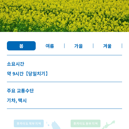
즐겨찾기
Face
Insta
YouT
Insta
Face
book
gram
ube
gram
book
봄
여름
가을
겨울
포토갤러리
영상갤러리
팸플릿
소요시간
이용 규약
운영조직 소개
약 9시간【당일치기】
링크
주요 교통수단
언어선택
기차, 택시