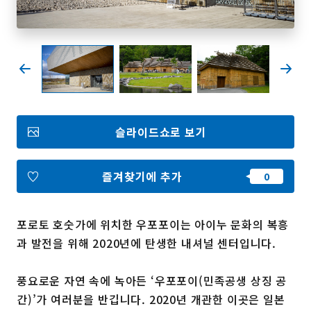
즐겨찾기
Face
Insta
YouT
Insta
Face
book
gram
ube
gram
book
포토갤러리
슬라이드쇼로 보기
영상갤러리
팸플릿
이용 규약
운영조직 소개
즐겨찾기에 추가
링크
포로토 호숫가에 위치한 우포포이는 아이누 문화의 복흥
언어선택
과 발전을 위해 2020년에 탄생한 내셔널 센터입니다.
풍요로운 자연 속에 녹아든 ‘우포포이(민족공생 상징 공
간)’가 여러분을 반깁니다. 2020년 개관한 이곳은 일본