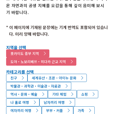
온 자연과의 공생 지혜를 오감을 통해 깊이 음미해 보시
기 바랍니다.
* 이 페이지에 기재된 문장에는 기계 번역도 포함되어 있습니
다. 미리 양해 바랍니다.
지역을 선택
홋카이도 중부 지역
도야・노보리베쓰・히다카 근교 지역
카테고리를 선택
친구
세계유산・조몬・아이누 문화
박물관・과학관・미술관・자료관
역사・문화・예술
기타 체험
쇼핑
나 홀로 여행
남자끼리 여행
여자끼리 여행
부부・커플
가족