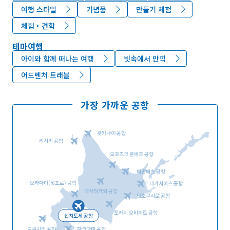
여행 스타일
기념품
만들기 체험
체험・견학
테마여행
아이와 함께 떠나는 여행
빗속에서 만끽
어드벤처 트래블
가장 가까운 공항
왓카나이 공항
리시리 공항
오호츠크 몬베츠 공항
메만베츠 공항
오카다마(삿포로) 공항
나카시베츠 공항
아사히카와 공항
단초쿠시로 공항
토카치 오비히로 공항
신치토세 공항
오쿠시리 공항
하코다테 공항