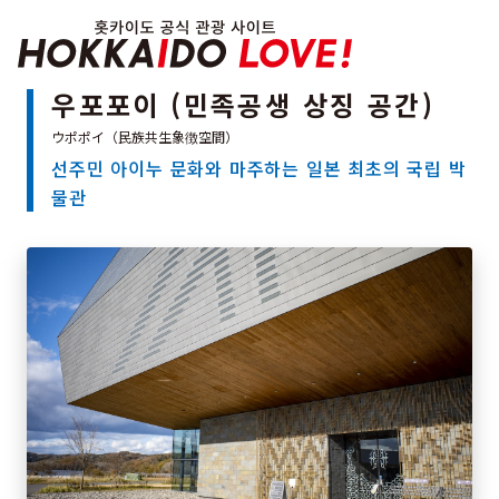
Hokkaido Officia
우포포이 (민족공생 상징 공간)
선주민 아이누 문화와 마주하는 일본 최초의 국립 박
특집
물관
관광지
온천
이벤트
추천코스
지역 가이드
음식문화
예약
교통
홋카이도 둘러보기
여행 테마로 검색
빗속에서 만끽
7개의 국립공원
절경을 만나는 여행
기초지식