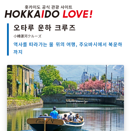
Hokkaido Officia
오타루 운하 크루즈
역사를 따라가는 물 위의 여행, 주오바시에서 북운하
특집
까지
관광지
온천
이벤트
추천코스
지역 가이드
음식문화
예약
교통
홋카이도 둘러보기
여행 테마로 검색
빗속에서 만끽
7개의 국립공원
절경을 만나는 여행
기초지식