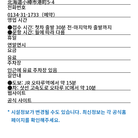
北海道小樽市港町5-4
전화번호
0134-31-1733
（예약）
영업 시간
●접수 시간: 첫차 출발 30분 전-마지막차 출발까지
●운항 시간: 월에 따라 다름
휴일
연말연시
요금
유료
주차장
인근에 유료 주차장 있음
길안내
●도보: JR 오타루역에서 약 15분
●차: 삿선 고속도로 오타루 IC에서 약 10분
웹사이트
공식 사이트
* 시설정보가 변경될 수도 있습니다. 최신정보는 각 공식홈
페이지를 확인해주세요.