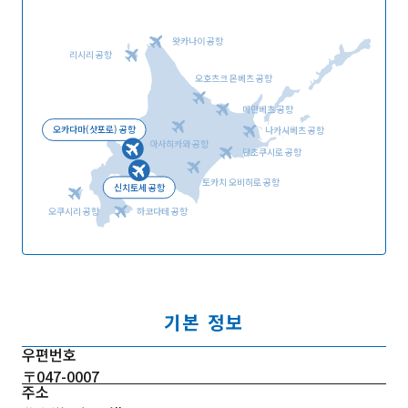
왓카나이 공항
리시리 공항
오호츠크 몬베츠 공항
메만베츠 공항
오카다마(삿포로) 공항
나카시베츠 공항
아사히카와 공항
단초쿠시로 공항
토카치 오비히로 공항
신치토세 공항
오쿠시리 공항
하코다테 공항
기본 정보
우편번호
〒047-0007
주소