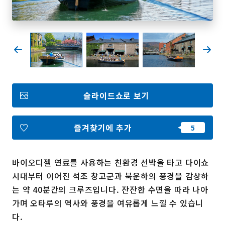
즐겨찾기
Face
Insta
YouT
Insta
Face
book
gram
ube
gram
book
포토갤러리
슬라이드쇼로 보기
영상갤러리
팸플릿
이용 규약
운영조직 소개
즐겨찾기에 추가
링크
바이오디젤 연료를 사용하는 친환경 선박을 타고 다이쇼
언어선택
시대부터 이어진 석조 창고군과 북운하의 풍경을 감상하
는 약 40분간의 크루즈입니다. 잔잔한 수면을 따라 나아
가며 오타루의 역사와 풍경을 여유롭게 느낄 수 있습니
다.