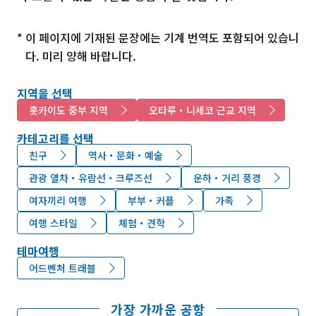
* 이 페이지에 기재된 문장에는 기계 번역도 포함되어 있습니
다. 미리 양해 바랍니다.
지역을 선택
홋카이도 중부 지역
오타루・니세코 근교 지역
카테고리를 선택
친구
역사・문화・예술
관광 열차・유람선・크루즈선
운하・거리 풍경
여자끼리 여행
부부・커플
가족
여행 스타일
체험・견학
테마여행
어드벤처 트래블
가장 가까운 공항