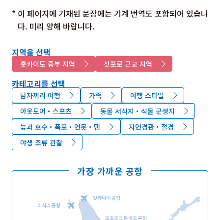
* 이 페이지에 기재된 문장에는 기계 번역도 포함되어 있습니
다. 미리 양해 바랍니다.
지역을 선택
홋카이도 중부 지역
삿포로 근교 지역
카테고리를 선택
남자끼리 여행
가족
여행 스타일
아웃도어・스포츠
동물 서식지・식물 군생지
늪과 호수・폭포・연못・댐
자연경관・절경
야생 조류 관찰
가장 가까운 공항
왓카나이 공항
리시리 공항
오호츠크 몬베츠 공항