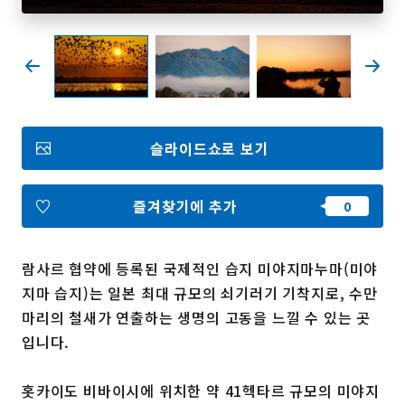
즐겨찾기
Face
Insta
YouT
Insta
Face
book
gram
ube
gram
book
슬라이드쇼로 보기
포토갤러리
영상갤러리
팸플릿
즐겨찾기에 추가
이용 규약
운영조직 소개
링크
람사르 협약에 등록된 국제적인 습지 미야지마누마(미야
지마 습지)는 일본 최대 규모의 쇠기러기 기착지로, 수만
언어선택
마리의 철새가 연출하는 생명의 고동을 느낄 수 있는 곳
입니다.
홋카이도 비바이시에 위치한 약 41헥타르 규모의 미야지