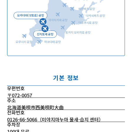
메만베츠 공항
오카다마(삿포로) 공항
나카시베츠 공항
아사히카와 공항
단초쿠시로 공항
토카치 오비히로 공항
신치토세 공항
오쿠시리 공항
하코다테 공항
기본 정보
우편번호
〒072-0057
주소
北海道美唄市西美唄町大曲
전화번호
0126-66-5066
（미야지마누마 물새·습지 센터）
주차장
100대 무료