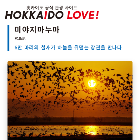
Hokkaido Officia
미야지마누마
6만 마리의 철새가 하늘을 뒤덮는 장관을 만나다
특집
관광지
온천
이벤트
추천코스
지역 가이드
음식문화
예약
교통
홋카이도 둘러보기
여행 테마로 검색
빗속에서 만끽
7개의 국립공원
절경을 만나는 여행
기초지식