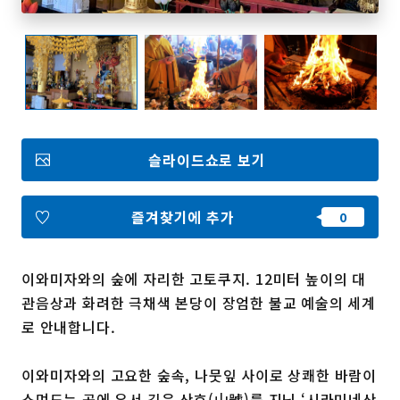
즐겨찾기
Face
Insta
YouT
Insta
Face
book
gram
ube
gram
book
슬라이드쇼로 보기
포토갤러리
영상갤러리
팸플릿
이용 규약
즐겨찾기에 추가
운영조직 소개
링크
이와미자와의 숲에 자리한 고토쿠지. 12미터 높이의 대
언어선택
관음상과 화려한 극채색 본당이 장엄한 불교 예술의 세계
로 안내합니다.
이와미자와의 고요한 숲속, 나뭇잎 사이로 상쾌한 바람이
스며드는 곳에 유서 깊은 산호(山號)를 지닌 ‘시라미네산