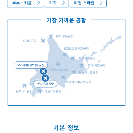
부부・커플
가족
여행 스타일
가장 가까운 공항
왓카나이 공항
리시리 공항
오호츠크 몬베츠 공항
메만베츠 공항
오카다마(삿포로) 공항
나카시베츠 공항
아사히카와 공항
단초쿠시로 공항
토카치 오비히로 공항
신치토세 공항
오쿠시리 공항
하코다테 공항
기본 정보