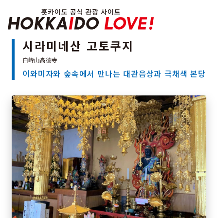
Hokkaido Officia
시라미네산 고토쿠지
이와미자와 숲속에서 만나는 대관음상과 극채색 본당
특집
관광지
온천
이벤트
추천코스
지역 가이드
음식문화
예약
교통
홋카이도 둘러보기
여행 테마로 검색
빗속에서 만끽
7개의 국립공원
절경을 만나는 여행
기초지식