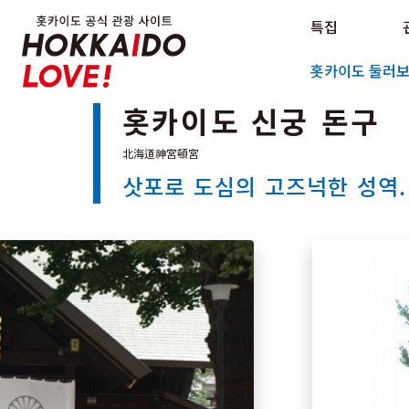
Hokkaido Official Tourism Sit
특집
Hokkaido Offici
홋카이도 둘러
홋카이도 신궁 돈구
삿포로 도심의 고즈넉한 성역.