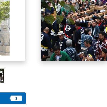
즐겨찾기
nstag
YouTu
Instag
Faceb
am
be
ram
ook