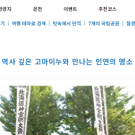
e HOKKAIDO LOVE!
관광지
온천
이벤트
추천코스
al Tourism Site HOKKAIDO LOVE!
보기
여행 테마로 검색
빗속에서 만끽
7개의 국립공원
절경
 역사 깊은 고마이누와 만나는 인연의 명소
특집
관광지
온천
이벤트
추천코스
지역 가이드
음식문화
예약
교통