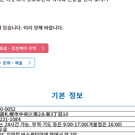
 있습니다. 미리 양해 바랍니다.
포로・조잔케이 지역
・문화・예술
기본 정보
0-0052
道札幌市中央区南2条東3丁目10
221-1084
 24시간 가능. 부적·기도 등은 9:00-17:00(겨울철은 16:00)
 무료
보: 지하철 바스센타마에 역에서 약 3분