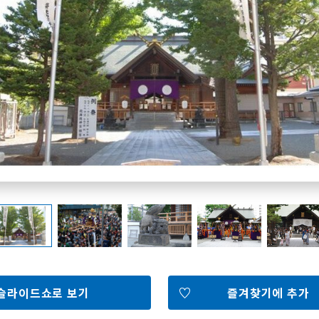
홋카이도 둘러보기
여행 테마로 검색
빗속에서 만끽
7개의 국립공원
절경을 만나는 여행
기초지식
Faceb
I
ook
r
포토갤러리
슬라이드쇼로 보기
즐겨찾기에 추가
영상갤러리
팸플릿