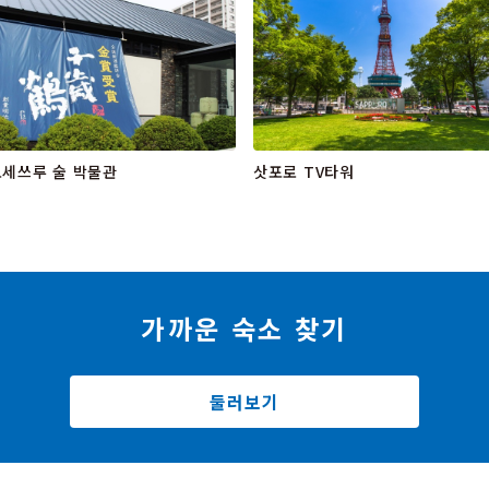
세쓰루 술 박물관
삿포로 TV타워
가까운 숙소 찾기
둘러보기