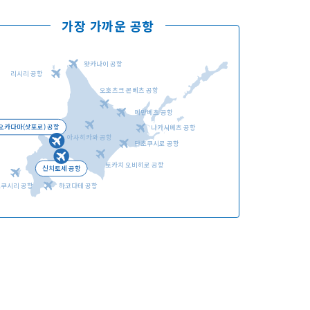
가장 가까운 공항
왓카나이 공항
리시리 공항
오호츠크 몬베츠 공항
언어선택
메만베츠 공항
오카다마(삿포로) 공항
나카시베츠 공항
아사히카와 공항
단초쿠시로 공항
토카치 오비히로 공항
신치토세 공항
오쿠시리 공항
하코다테 공항