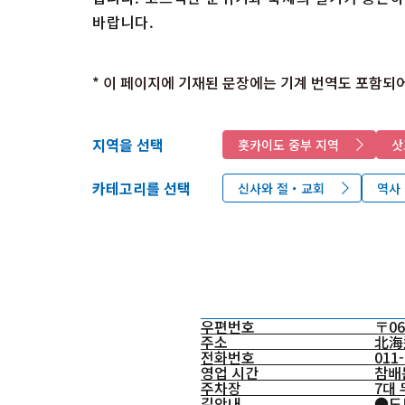
바랍니다.
* 이 페이지에 기재된 문장에는 기계 번역도 포함되어
지역을 선택
홋카이도 중부 지역
삿
카테고리를 선택
신사와 절・교회
역사
우편번호
〒06
주소
北海
전화번호
011-
영업 시간
참배는
주차장
7대
길안내
●도