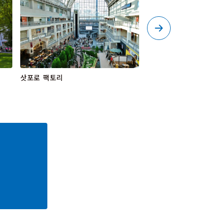
삿포로 팩토리
삿포로 시메파르페