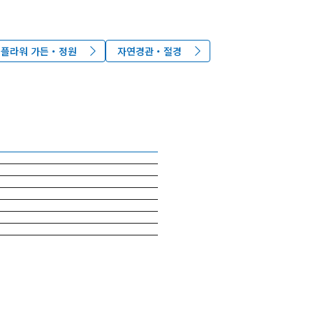
플라워 가든・정원
자연경관・절경