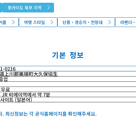
홋카이도 북부 지역
커플
여행 스타일
단풍・경승지・전망대
라벤더・
기본 정보
1-0216
道上川郡美瑛町大久保協生
휴업
 무료
 JR 비에이역에서 약 7분
 사이트 (일본어)
다. 최신정보는 각 공식홈페이지를 확인해주세요.