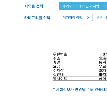
지역을 선택
후라노・비에이 근교 지역
카테고리를 선택
여자끼리 여행
부부・
우편번호
〒07
주소
北海
휴일
동계
요금
무료
주차장
30대
길안내
●차:
웹사이트
공식
* 시설정보가 변경될 수도 있습니