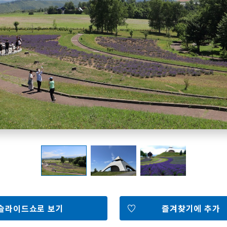
홋카이도 둘러보기
여행 테마로 검색
빗속에서 만끽
7개의 국립공원
절경을 만나는 여행
기초지식
Faceb
I
ook
r
포토갤러리
슬라이드쇼로 보기
즐겨찾기에 추가
영상갤러리
팸플릿