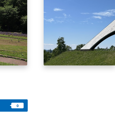
즐겨찾기
nstag
YouTu
Instag
Faceb
am
be
ram
ook