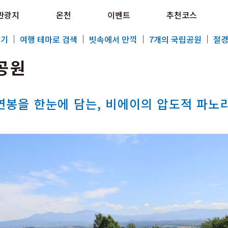
e HOKKAIDO LOVE!
관광지
온천
이벤트
추천코스
al Tourism Site HOKKAIDO LOVE!
보기
여행 테마로 검색
빗속에서 만끽
7개의 국립공원
절경
공원
봉을 한눈에 담는, 비에이의 압도적 파노
특집
관광지
온천
이벤트
추천코스
지역 가이드
음식문화
예약
교통