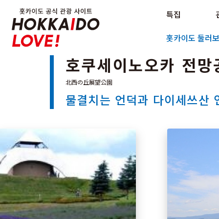
Hokkaido Official Tourism Sit
특집
Hokkaido Offici
홋카이도 둘러
호쿠세이노오카 전망
물결치는 언덕과 다이세쓰산 연