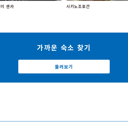
이 센카
시키노조호칸
가까운 숙소 찾기
둘러보기