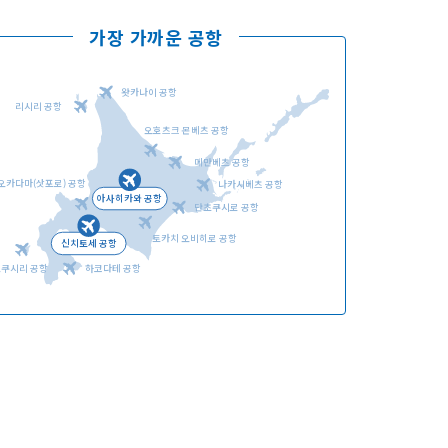
가장 가까운 공항
왓카나이 공항
리시리 공항
오호츠크 몬베츠 공항
언어선택
메만베츠 공항
오카다마(삿포로) 공항
나카시베츠 공항
아사히카와 공항
단초쿠시로 공항
토카치 오비히로 공항
신치토세 공항
오쿠시리 공항
하코다테 공항