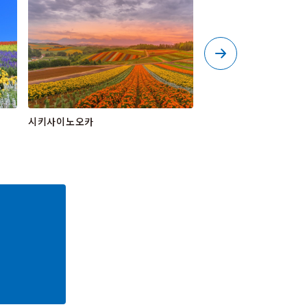
시키사이노오카
비에이 센카