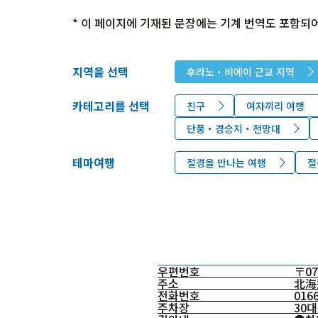
* 이 페이지에 기재된 문장에는 기계 번역도 포함되어
지역을 선택
후라노・비에이 근교 지역
카테고리를 선택
친구
여자끼리 여행
단풍・경승지・전망대
테마여행
절경을 만나는 여행
절
우편번호
〒07
주소
北海
전화번호
016
주차장
30대