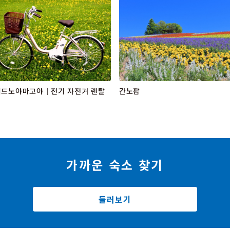
이드노야마고야｜전기 자전거 렌탈
칸노팜
가까운 숙소 찾기
둘러보기