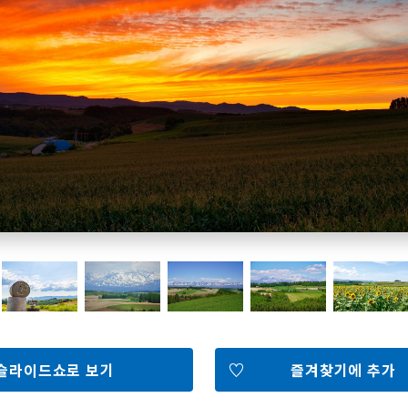
홋카이도 둘러보기
여행 테마로 검색
빗속에서 만끽
7개의 국립공원
절경을 만나는 여행
기초지식
Faceb
I
ook
r
슬라이드쇼로 보기
즐겨찾기에 추가
포토갤러리
영상갤러리
팸플릿