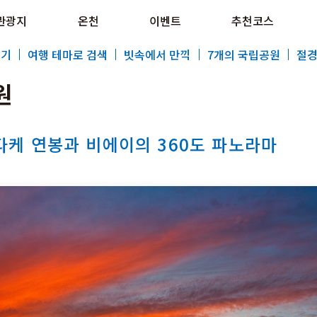
e HOKKAIDO LOVE!
관광지
온천
이벤트
추천코스
al Tourism Site HOKKAIDO LOVE!
보기
여행 테마로 검색
빗속에서 만끽
7개의 국립공원
절경
원
케 연봉과 비에이의 360도 파노라마
특집
관광지
온천
이벤트
추천코스
지역 가이드
음식문화
예약
교통