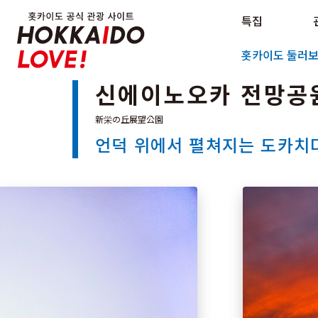
Hokkaido Official Tourism Sit
특집
Hokkaido Offici
홋카이도 둘러
신에이노오카 전망공
언덕 위에서 펼쳐지는 도카치다