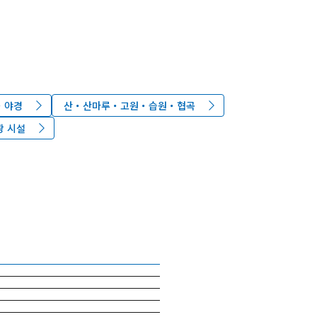
・야경
산・산마루・고원・습원・협곡
 시설