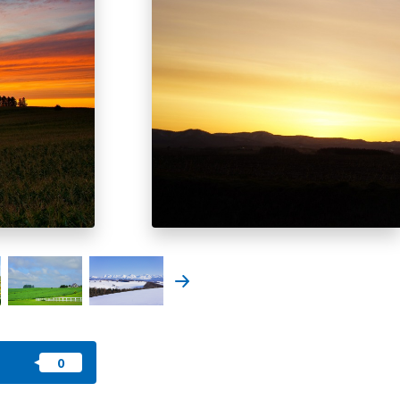
즐겨찾기
nstag
YouTu
Instag
Faceb
am
be
ram
ook