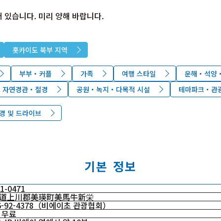
 있습니다. 미리 양해 바랍니다.
홋카이도 북부 지역
부부・커플
가족
여행 스타일
운해・석양
자연경관・절경
공원・녹지・다목적 시설
테마파크・관광
경 및 드라이브
기본 정보
1-0471
道上川郡美瑛町美馬牛新栄
6-92-4378（비에이초 관광협회）
 무료