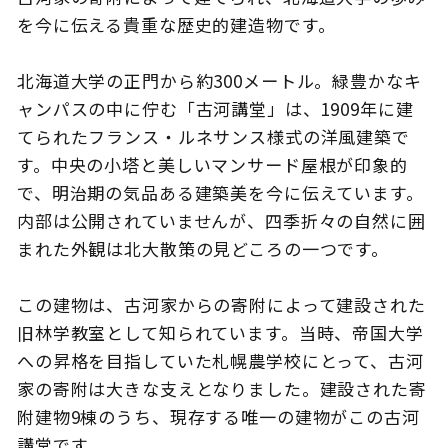
を今に伝える貴重な歴史的建造物です。
北海道大学の正門から約300メートル。緑豊かなキ
このサイトについて
観光資料
ャンパスの中に佇む「古河講堂」は、1909年に建
てられたフランス・ルネサンス様式の洋風建築で
動画ライブラリー
フォトライブラリー
す。中央の小塔と美しいマンサード屋根が印象的
で、明治期の気品ある建築美を今に伝えています。
お問い合わせ
内部は公開されていませんが、四季折々の自然に囲
まれた外観は北大散策の見どころの一つです。
Languages
この建物は、古河家からの寄附によって建設された
旧林学教室として知られています。当時、帝国大学
への昇格を目指していた札幌農学校にとって、古河
家の寄附は大きな支えとなりました。建設された寄
附建物9棟のうち、現存する唯一の建物がこの古河
講堂です。