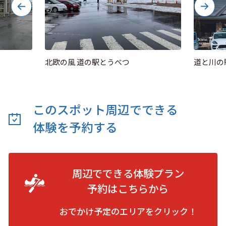
北欧の風 道の駅とうべつ
道と川の
このスポット周辺でできる
体験を予約する
周辺でできる体験プラン
予約は
こちらから
おでかけ予定のエリアをクリック！