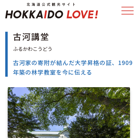
古河講堂
特集
スポット・体験
温泉
イベント
古河家の寄附が結んだ大学昇格の証、1909
年築の林学教室を今に伝える
モデルコース
エリアガイド
グルメ
旅の予約
アクセス