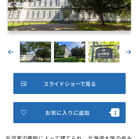
キュンちゃんオンラインショップ
北海道はやわかり
旅のテーマで探す
7つの国立公園
キュンちゃんの部屋
さっぽろ圏e旅ギフト
スライドショーで見る
お気に入りに追加
お気に入り
事業者の皆さまへ
古河家の寄附によって建てられ、北海道大学の歩み