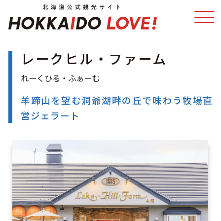
レークヒル・ファーム
特集
スポット・体験
温泉
イベント
羊蹄山を望む洞爺湖畔の丘で味わう牧場直
営ジェラート
モデルコース
エリアガイド
グルメ
旅の予約
アクセス