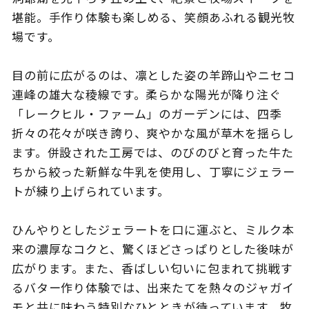
堪能。手作り体験も楽しめる、笑顔あふれる観光牧
場です。
このサイトについて
観光資料
目の前に広がるのは、凛とした姿の羊蹄山やニセコ
連峰の雄大な稜線です。柔らかな陽光が降り注ぐ
動画ライブラリー
フォトライブラリー
「レークヒル・ファーム」のガーデンには、四季
折々の花々が咲き誇り、爽やかな風が草木を揺らし
お問い合わせ
ます。併設された工房では、のびのびと育った牛た
ちから絞った新鮮な牛乳を使用し、丁寧にジェラー
トが練り上げられています。
Languages
ひんやりとしたジェラートを口に運ぶと、ミルク本
来の濃厚なコクと、驚くほどさっぱりとした後味が
広がります。また、香ばしい匂いに包まれて挑戦す
るバター作り体験では、出来たてを熱々のジャガイ
モと共に味わう特別なひとときが待っています。牧