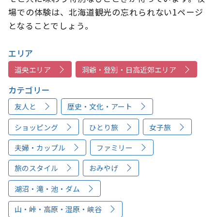
場での体験は、北海道観光の忘れられない1ページ
となることでしょう。
エリア
道央エリア
洞爺・登別・日高近郊エリア
カテゴリー
友人と
歴史・文化・アート
ショッピング
ひとり旅
女子旅
夫婦・カップル
ファミリー
旅のスタイル
おみやげ
湖沼・滝・池・ダム
山・峠・高原・湿原・峡谷