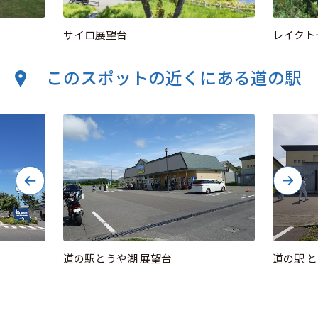
サイロ展望台
レイクト
このスポットの近くにある道の駅
道の駅とうや湖 展望台
道の駅 