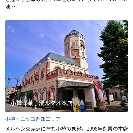
地…
小樽洋菓子舗ルタオ本店
小樽・ニセコ近郊エリア
メルヘン交差点に佇む小樽の象徴。1998年創業の本店