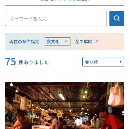
このサイトについて
観光資料
全て解除
現在の条件指定
食文化
動画ライブラリー
フォトライブラリー
75
お問い合わせ
件ありました
並び順
Languages