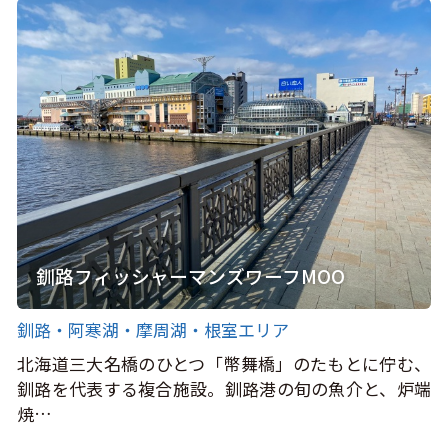
釧路フィッシャーマンズワーフMOO
釧路・阿寒湖・摩周湖・根室エリア
北海道三大名橋のひとつ「幣舞橋」のたもとに佇む、
釧路を代表する複合施設。釧路港の旬の魚介と、炉端
焼…