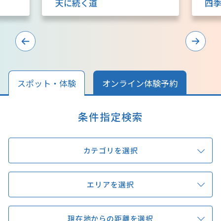
天に続く道
四
キュンちゃんオンラインショップ
北海道はやわかり
旅のテーマで探す
7つの国立公園
スポット・体験
オンライン体験予約
キュンちゃんの部屋
条件指定検索
さっぽろ圏e旅ギフト
カテゴリを選択
エリアを選択
お気に入り
事業者の皆さまへ
現在地からの距離を選択