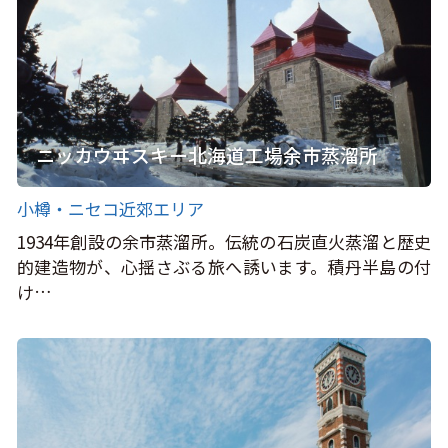
ニッカウヰスキー北海道工場余市蒸溜所
小樽・ニセコ近郊エリア
1934年創設の余市蒸溜所。伝統の石炭直火蒸溜と歴史
的建造物が、心揺さぶる旅へ誘います。積丹半島の付
け…