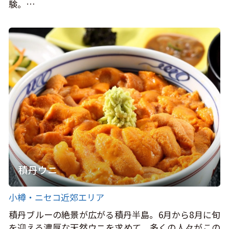
験。…
積丹ウニ
小樽・ニセコ近郊エリア
積丹ブルーの絶景が広がる積丹半島。6月から8月に旬
を迎える濃厚な天然ウニを求めて、多くの人々がこの