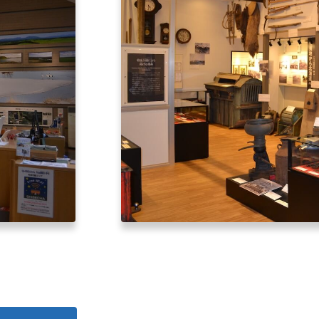
北海道はやわかり
旅のテーマで探す
7つの国立公園
キュンちゃんの部屋
さっぽろ圏e旅ギフト
お気に入り
事業者の皆さまへ