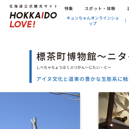
特集
スポット・体験
キュンちゃんオンラインショ
ップ
標茶町博物館〜ニタ
アイヌ文化と道東の豊かな生態系に触