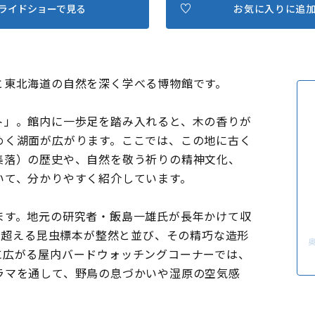
ライドショーで見る
お気に入りに追
と東北海道の自然を深く学べる博物館です。
ト」。館内に一歩足を踏み入れると、木の香りが
めく湖面が広がります。ここでは、この地に古く
集落）の歴史や、自然を敬う祈りの精神文化、
いて、分かりやすく紹介しています。
ます。地元の研究者・飯島一雄氏が長年かけて収
種を超える昆虫標本が整然と並び、その精巧な造形
に広がる屋内バードウォッチングコーナーでは、
ラマを通して、野鳥の息づかいや湿原の空気感