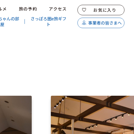
ルメ
旅の予約
アクセス
お気に入り
ちゃんの部
さっぽろ圏e旅ギフ
事業者の皆さまへ
屋
ト
特集
スポット・体験
温泉
イベント
モデルコース
エリアガイド
グルメ
旅の予約
アクセス
キュンちゃんオンラインショップ